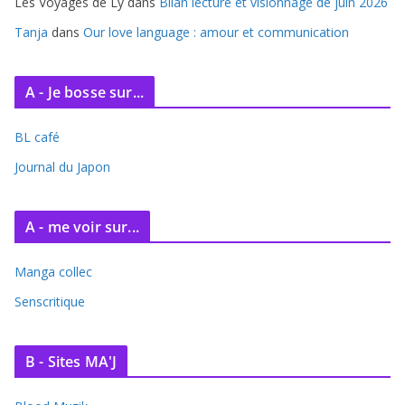
Les Voyages de Ly
dans
Bilan lecture et visionnage de juin 2026
Tanja
dans
Our love language : amour et communication
A - Je bosse sur...
BL café
Journal du Japon
A - me voir sur...
Manga collec
Senscritique
B - Sites MA'J