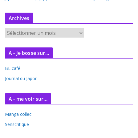
Archives
A
r
c
A - Je bosse sur...
h
i
BL café
v
e
Journal du Japon
s
A - me voir sur...
Manga collec
Senscritique