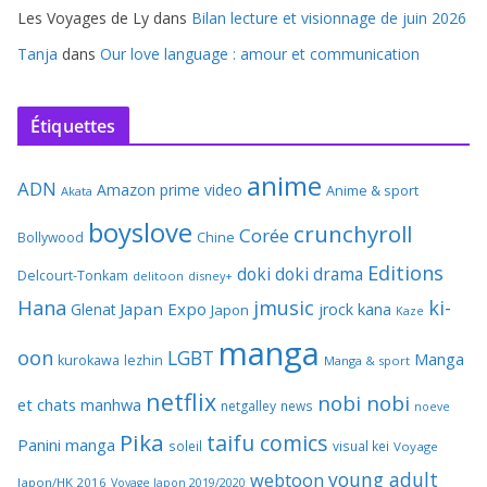
Les Voyages de Ly
dans
Bilan lecture et visionnage de juin 2026
Tanja
dans
Our love language : amour et communication
Étiquettes
anime
ADN
Amazon prime video
Anime & sport
Akata
boyslove
crunchyroll
Corée
Bollywood
Chine
Editions
doki doki
drama
Delcourt-Tonkam
delitoon
disney+
Hana
jmusic
ki-
Japan Expo
Glenat
jrock
kana
Japon
Kaze
manga
oon
LGBT
Manga
kurokawa
lezhin
Manga & sport
netflix
nobi nobi
et chats
manhwa
netgalley
news
noeve
Pika
taifu comics
Panini manga
soleil
visual kei
Voyage
young adult
webtoon
Japon/HK 2016
Voyage Japon 2019/2020