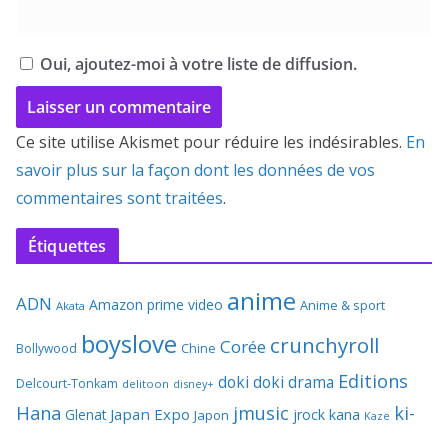
Oui, ajoutez-moi à votre liste de diffusion.
Ce site utilise Akismet pour réduire les indésirables.
En
savoir plus sur la façon dont les données de vos
commentaires sont traitées
.
Étiquettes
anime
ADN
Amazon prime video
Anime & sport
Akata
boyslove
crunchyroll
Corée
Bollywood
Chine
Editions
doki doki
drama
Delcourt-Tonkam
delitoon
disney+
Hana
jmusic
ki-
Japan Expo
Glenat
jrock
kana
Japon
Kaze