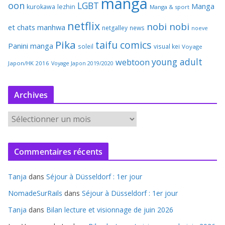
manga
oon
LGBT
Manga
kurokawa
lezhin
Manga & sport
netflix
nobi nobi
et chats
manhwa
netgalley
news
noeve
Pika
taifu comics
Panini manga
soleil
visual kei
Voyage
young adult
webtoon
Japon/HK 2016
Voyage Japon 2019/2020
Archives
A
r
c
Commentaires récents
h
i
Tanja
dans
Séjour à Düsseldorf : 1er jour
v
e
NomadeSurRails
dans
Séjour à Düsseldorf : 1er jour
s
Tanja
dans
Bilan lecture et visionnage de juin 2026