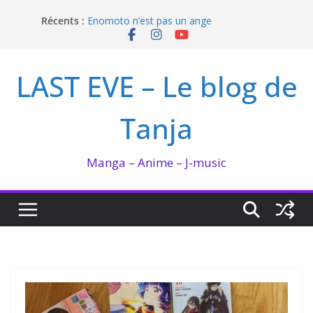
Passer
Récents :
Enomoto n’est pas un ange
au
QUEEN BEE enflamme le Bataclan
contenu
Bilan lecture et visionnage de juillet 2026
Ma collection BANANA FISH
LAST EVE – Le blog de
I’m not in love de Zeniko Sumiya
Tanja
Manga – Anime – J-music