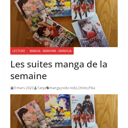
LECTURE
MANGA - MANHWA - MANHUA
Les suites manga de la
semaine
9 mars 2023
Tanja
manga
,
nobi nobi
,
Ototo
,
Pika