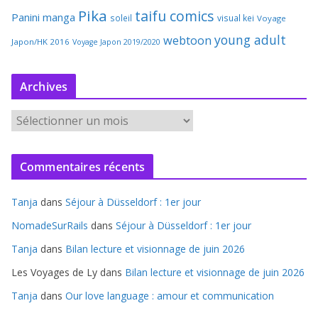
Pika
taifu comics
Panini manga
soleil
visual kei
Voyage
young adult
webtoon
Japon/HK 2016
Voyage Japon 2019/2020
Archives
A
r
c
Commentaires récents
h
i
Tanja
dans
Séjour à Düsseldorf : 1er jour
v
e
NomadeSurRails
dans
Séjour à Düsseldorf : 1er jour
s
Tanja
dans
Bilan lecture et visionnage de juin 2026
Les Voyages de Ly
dans
Bilan lecture et visionnage de juin 2026
Tanja
dans
Our love language : amour et communication