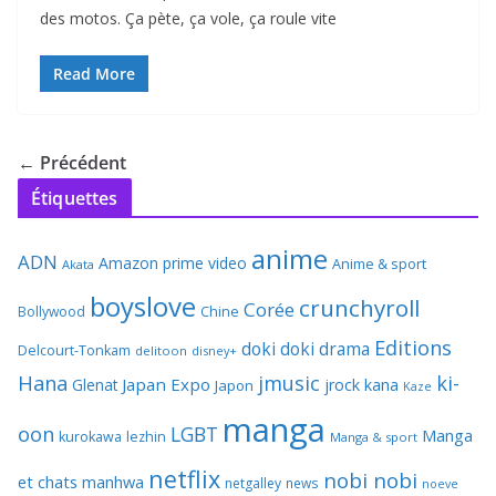
des motos. Ça pète, ça vole, ça roule vite
Read More
← Précédent
Étiquettes
anime
ADN
Amazon prime video
Anime & sport
Akata
boyslove
crunchyroll
Corée
Bollywood
Chine
Editions
doki doki
drama
Delcourt-Tonkam
delitoon
disney+
Hana
jmusic
ki-
Japan Expo
Glenat
jrock
kana
Japon
Kaze
manga
oon
LGBT
Manga
kurokawa
lezhin
Manga & sport
netflix
nobi nobi
et chats
manhwa
netgalley
news
noeve