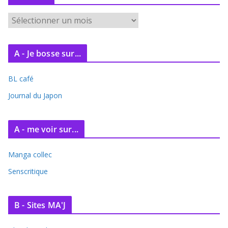
A
r
c
A - Je bosse sur...
h
i
BL café
v
e
Journal du Japon
s
A - me voir sur...
Manga collec
Senscritique
B - Sites MA'J