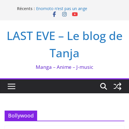
Passer
Récents :
Enomoto n’est pas un ange
au
QUEEN BEE enflamme le Bataclan
contenu
Bilan lecture et visionnage de juillet 2026
Ma collection BANANA FISH
LAST EVE – Le blog de
I’m not in love de Zeniko Sumiya
Tanja
Manga – Anime – J-music
Bollywood