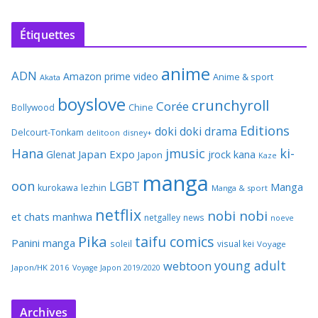
Étiquettes
anime
ADN
Amazon prime video
Anime & sport
Akata
boyslove
crunchyroll
Corée
Bollywood
Chine
Editions
doki doki
drama
Delcourt-Tonkam
delitoon
disney+
Hana
jmusic
ki-
Japan Expo
Glenat
jrock
kana
Japon
Kaze
manga
oon
LGBT
Manga
kurokawa
lezhin
Manga & sport
netflix
nobi nobi
et chats
manhwa
netgalley
news
noeve
Pika
taifu comics
Panini manga
soleil
visual kei
Voyage
young adult
webtoon
Japon/HK 2016
Voyage Japon 2019/2020
Archives