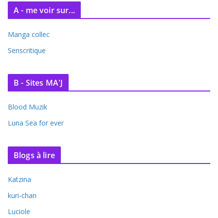
A - me voir sur...
Manga collec
Senscritique
B - Sites MA'J
Blood Muzik
Luna Sea for ever
Blogs à lire
Katzina
kuri-chan
Luciole