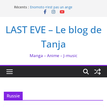
Passer
Récents :
Enomoto n’est pas un ange
au
QUEEN BEE enflamme le Bataclan
contenu
Bilan lecture et visionnage de juillet 2026
Ma collection BANANA FISH
LAST EVE – Le blog de
I’m not in love de Zeniko Sumiya
Tanja
Manga – Anime – J-music
Russie