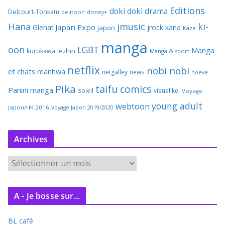
Editions
doki doki
drama
Delcourt-Tonkam
delitoon
disney+
Hana
jmusic
ki-
Japan Expo
Glenat
jrock
kana
Japon
Kaze
manga
oon
LGBT
Manga
kurokawa
lezhin
Manga & sport
netflix
nobi nobi
et chats
manhwa
netgalley
news
noeve
Pika
taifu comics
Panini manga
soleil
visual kei
Voyage
young adult
webtoon
Japon/HK 2016
Voyage Japon 2019/2020
Archives
A
r
c
A - Je bosse sur...
h
i
BL café
v