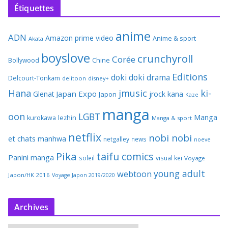
Étiquettes
anime
ADN
Amazon prime video
Anime & sport
Akata
boyslove
crunchyroll
Corée
Bollywood
Chine
Editions
doki doki
drama
Delcourt-Tonkam
delitoon
disney+
Hana
jmusic
ki-
Japan Expo
Glenat
jrock
kana
Japon
Kaze
manga
oon
LGBT
Manga
kurokawa
lezhin
Manga & sport
netflix
nobi nobi
et chats
manhwa
netgalley
news
noeve
Pika
taifu comics
Panini manga
soleil
visual kei
Voyage
young adult
webtoon
Japon/HK 2016
Voyage Japon 2019/2020
Archives