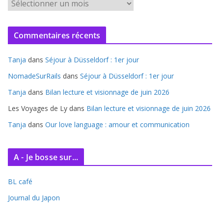
A
r
c
Commentaires récents
h
i
Tanja
dans
Séjour à Düsseldorf : 1er jour
v
e
NomadeSurRails
dans
Séjour à Düsseldorf : 1er jour
s
Tanja
dans
Bilan lecture et visionnage de juin 2026
Les Voyages de Ly
dans
Bilan lecture et visionnage de juin 2026
Tanja
dans
Our love language : amour et communication
A - Je bosse sur...
BL café
Journal du Japon