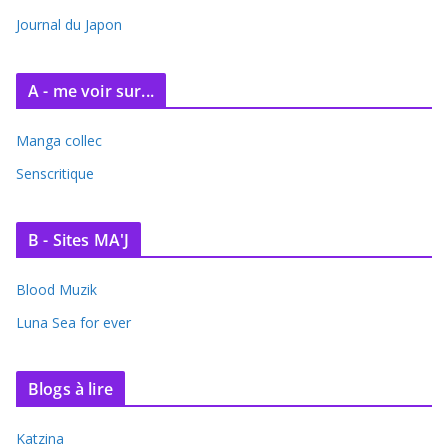
e
Journal du Japon
s
A - me voir sur...
Manga collec
Senscritique
B - Sites MA'J
Blood Muzik
Luna Sea for ever
Blogs à lire
Katzina