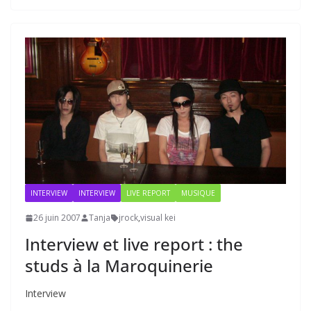
INTERVIEW
INTERVIEW
LIVE REPORT
MUSIQUE
26 juin 2007
Tanja
jrock
,
visual kei
Interview et live report : the
studs à la Maroquinerie
Interview