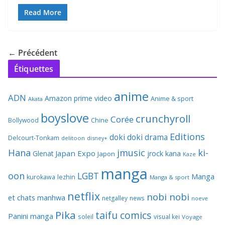
Read More
← Précédent
Étiquettes
anime
ADN
Amazon prime video
Anime & sport
Akata
boyslove
crunchyroll
Corée
Bollywood
Chine
Editions
doki doki
drama
Delcourt-Tonkam
delitoon
disney+
Hana
jmusic
ki-
Japan Expo
Glenat
jrock
kana
Japon
Kaze
manga
oon
LGBT
Manga
kurokawa
lezhin
Manga & sport
netflix
nobi nobi
et chats
manhwa
netgalley
news
noeve
Pika
taifu comics
Panini manga
soleil
visual kei
Voyage