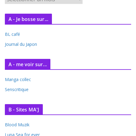
r
c
A - Je bosse sur...
h
i
BL café
v
e
Journal du Japon
s
A - me voir sur...
Manga collec
Senscritique
B - Sites MA'J
Blood Muzik
Luna Sea for ever