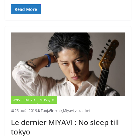
Read More
AVIS : CD/DVD
MUSIQUE
23 août 2019
Tanja
jrock
,
Miyavi
,
visual kei
Le dernier MIYAVI : No sleep till
tokyo