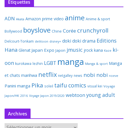
Étiquettes
anime
ADN
Amazon prime video
Anime & sport
Akata
boyslove
crunchyroll
Corée
Bollywood
Chine
Editions
doki doki
drama
Delcourt-Tonkam
delitoon
disney+
Hana
jmusic
ki-
Japan Expo
Glenat
jrock
kana
Japon
Kaze
manga
oon
LGBT
Manga
kurokawa
lezhin
Manga & sport
netflix
nobi nobi
et chats
manhwa
netgalley
news
noeve
Pika
taifu comics
Panini manga
soleil
visual kei
Voyage
young adult
webtoon
Japon/HK 2016
Voyage Japon 2019/2020
Archives
A