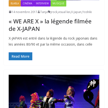
BLABLA
CINÉMA
INTERVIEW
MUSIQUE
14 novembre 2017
Tanja
jrock
,
visual kei
,
X-Japan
,
Yoshiki
« WE ARE X » la légende filmée
de X-JAPAN
X-JAPAN est entré dans la légende du rock japonais dans
les années 80/90 et par la même occasion, dans celle
Read More