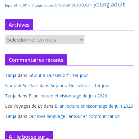
young adult
webtoon
Japon/HK 2016
Voyage Japon 2019/2020
Archives
A
r
c
Commentaires récents
h
i
Tanja
dans
Séjour à Düsseldorf : 1er jour
v
e
NomadeSurRails
dans
Séjour à Düsseldorf : 1er jour
s
Tanja
dans
Bilan lecture et visionnage de juin 2026
Les Voyages de Ly
dans
Bilan lecture et visionnage de juin 2026
Tanja
dans
Our love language : amour et communication
A - Je bosse sur...