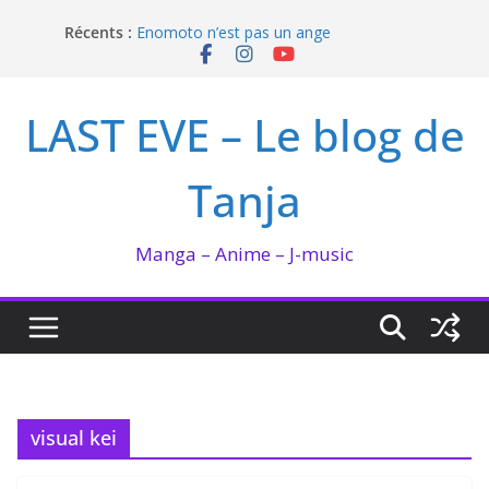
Passer
Récents :
Enomoto n’est pas un ange
au
QUEEN BEE enflamme le Bataclan
contenu
Bilan lecture et visionnage de juillet 2026
Ma collection BANANA FISH
LAST EVE – Le blog de
I’m not in love de Zeniko Sumiya
Tanja
Manga – Anime – J-music
visual kei