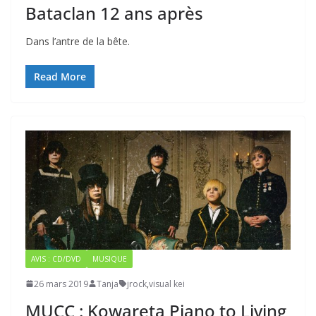
Bataclan 12 ans après
Dans l’antre de la bête.
Read More
AVIS : CD/DVD
MUSIQUE
26 mars 2019
Tanja
jrock
,
visual kei
MUCC : Kowareta Piano to Living