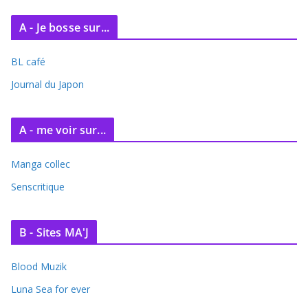
c
A - Je bosse sur...
h
i
BL café
v
e
Journal du Japon
s
A - me voir sur...
Manga collec
Senscritique
B - Sites MA'J
Blood Muzik
Luna Sea for ever