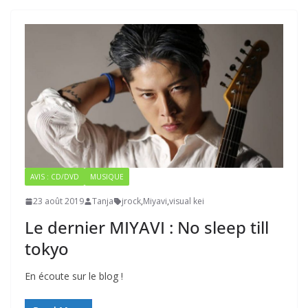
AVIS : CD/DVD
MUSIQUE
23 août 2019
Tanja
jrock
,
Miyavi
,
visual kei
Le dernier MIYAVI : No sleep till
tokyo
En écoute sur le blog !