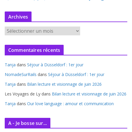
Archives
A
r
c
Commentaires récents
h
i
Tanja
dans
Séjour à Düsseldorf : 1er jour
v
e
NomadeSurRails
dans
Séjour à Düsseldorf : 1er jour
s
Tanja
dans
Bilan lecture et visionnage de juin 2026
Les Voyages de Ly
dans
Bilan lecture et visionnage de juin 2026
Tanja
dans
Our love language : amour et communication
A - Je bosse sur...