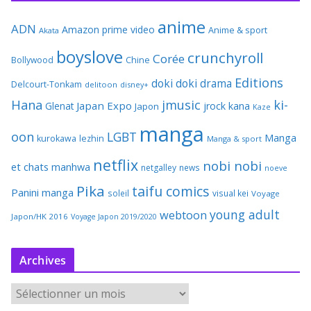
anime
ADN
Amazon prime video
Anime & sport
Akata
boyslove
crunchyroll
Corée
Bollywood
Chine
Editions
doki doki
drama
Delcourt-Tonkam
delitoon
disney+
Hana
jmusic
ki-
Japan Expo
Glenat
jrock
kana
Japon
Kaze
manga
oon
LGBT
Manga
kurokawa
lezhin
Manga & sport
netflix
nobi nobi
et chats
manhwa
netgalley
news
noeve
Pika
taifu comics
Panini manga
soleil
visual kei
Voyage
young adult
webtoon
Japon/HK 2016
Voyage Japon 2019/2020
Archives
A
r