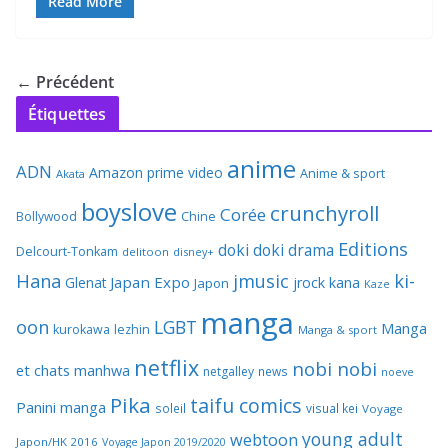
Read More
← Précédent
Étiquettes
anime
ADN
Amazon prime video
Anime & sport
Akata
boyslove
crunchyroll
Corée
Bollywood
Chine
Editions
doki doki
drama
Delcourt-Tonkam
delitoon
disney+
Hana
jmusic
ki-
Japan Expo
Glenat
jrock
kana
Japon
Kaze
manga
oon
LGBT
Manga
kurokawa
lezhin
Manga & sport
netflix
nobi nobi
et chats
manhwa
netgalley
news
noeve
Pika
taifu comics
Panini manga
soleil
visual kei
Voyage
young adult
webtoon
Japon/HK 2016
Voyage Japon 2019/2020