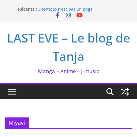
Passer
Récents :
Enomoto n’est pas un ange
au
QUEEN BEE enflamme le Bataclan
contenu
Bilan lecture et visionnage de juillet 2026
Ma collection BANANA FISH
LAST EVE – Le blog de
I’m not in love de Zeniko Sumiya
Tanja
Manga – Anime – J-music
Miyavi