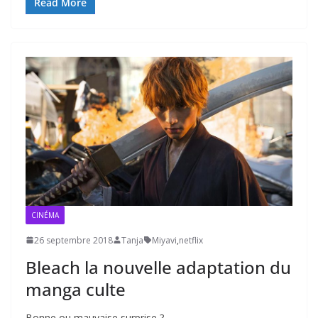
Read More
CINÉMA
26 septembre 2018
Tanja
Miyavi
,
netflix
Bleach la nouvelle adaptation du
manga culte
Bonne ou mauvaise surprise ?