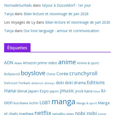
NomadeSurRails
dans
Séjour à Düsseldorf : 1er jour
Tanja
dans
Bilan lecture et visionnage de juin 2026
Les Voyages de Ly
dans
Bilan lecture et visionnage de juin 2026
Tanja
dans
Our love language : amour et communication
Étiquettes
anime
ADN
Amazon prime video
Anime & sport
Akata
boyslove
crunchyroll
Corée
Bollywood
Chine
Editions
doki doki
drama
Delcourt-Tonkam
delitoon
disney+
Hana
jmusic
ki-
Japan Expo
Glenat
jrock
kana
Japon
Kaze
manga
oon
LGBT
Manga
kurokawa
lezhin
Manga & sport
netflix
nobi nobi
et chats
manhwa
netgalley
news
noeve