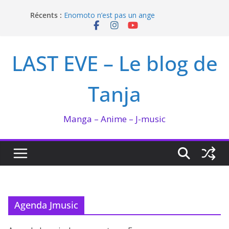
Passer
Récents :
Enomoto n’est pas un ange
au
QUEEN BEE enflamme le Bataclan
contenu
Bilan lecture et visionnage de juillet 2026
Ma collection BANANA FISH
LAST EVE – Le blog de
I’m not in love de Zeniko Sumiya
Tanja
Manga – Anime – J-music
Agenda Jmusic