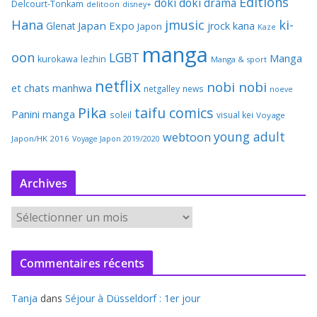
Editions
doki doki
drama
Delcourt-Tonkam
delitoon
disney+
Hana
jmusic
ki-
Japan Expo
Glenat
jrock
kana
Japon
Kaze
manga
oon
LGBT
Manga
kurokawa
lezhin
Manga & sport
netflix
nobi nobi
et chats
manhwa
netgalley
news
noeve
Pika
taifu comics
Panini manga
soleil
visual kei
Voyage
young adult
webtoon
Japon/HK 2016
Voyage Japon 2019/2020
Archives
A
r
c
Commentaires récents
h
i
Tanja
dans
Séjour à Düsseldorf : 1er jour
v