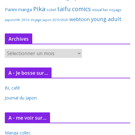
Pika
taifu comics
Panini manga
soleil
visual kei
Voyage
young adult
webtoon
Japon/HK 2016
Voyage Japon 2019/2020
Archives
A
r
c
A - Je bosse sur...
h
i
BL café
v
e
Journal du Japon
s
A - me voir sur...
Manga collec