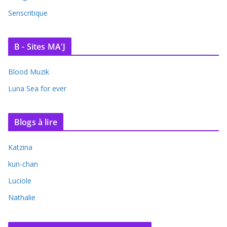
Senscritique
B - Sites MA'J
Blood Muzik
Luna Sea for ever
Blogs à lire
Katzina
kuri-chan
Luciole
Nathalie