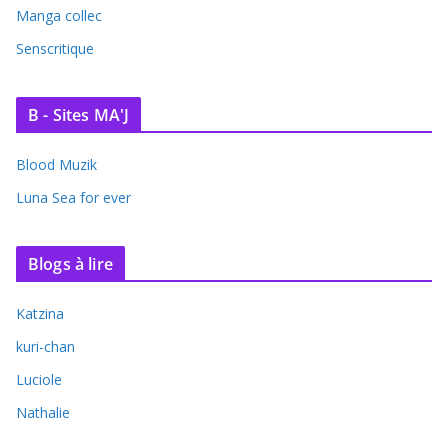
Manga collec
Senscritique
B - Sites MA'J
Blood Muzik
Luna Sea for ever
Blogs à lire
Katzina
kuri-chan
Luciole
Nathalie