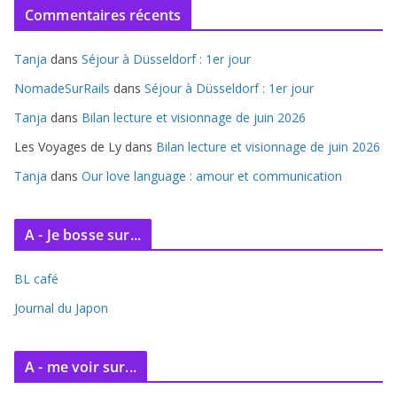
Commentaires récents
h
i
Tanja
dans
Séjour à Düsseldorf : 1er jour
v
e
NomadeSurRails
dans
Séjour à Düsseldorf : 1er jour
s
Tanja
dans
Bilan lecture et visionnage de juin 2026
Les Voyages de Ly
dans
Bilan lecture et visionnage de juin 2026
Tanja
dans
Our love language : amour et communication
A - Je bosse sur...
BL café
Journal du Japon
A - me voir sur...