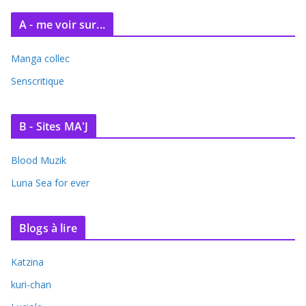
A - me voir sur...
Manga collec
Senscritique
B - Sites MA'J
Blood Muzik
Luna Sea for ever
Blogs à lire
Katzina
kuri-chan