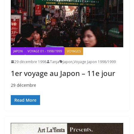
JAPON
VOYAGE 01 - 1998/1999
VOYAGES
29 décembre 1998
Tanja
Japon
,
Voyage Japon 1998/1999
1er voyage au Japon – 11e jour
29 décembre
Read More