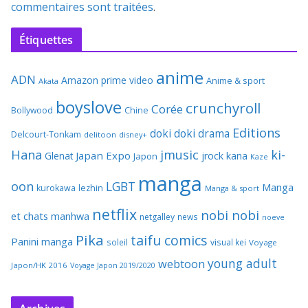
commentaires sont traitées
.
Étiquettes
anime
ADN
Amazon prime video
Anime & sport
Akata
boyslove
crunchyroll
Corée
Bollywood
Chine
Editions
doki doki
drama
Delcourt-Tonkam
delitoon
disney+
Hana
jmusic
ki-
Japan Expo
Glenat
jrock
kana
Japon
Kaze
manga
oon
LGBT
Manga
kurokawa
lezhin
Manga & sport
netflix
nobi nobi
et chats
manhwa
netgalley
news
noeve
Pika
taifu comics
Panini manga
soleil
visual kei
Voyage
young adult
webtoon
Japon/HK 2016
Voyage Japon 2019/2020