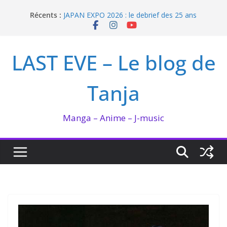
Passer
Récents :
JAPAN EXPO 2026 : le debrief des 25 ans
au
Bilan lecture et visionnage de juillet 2026
contenu
Ma collection BANANA FISH
I’m not in love de Zeniko Sumiya
LAST EVE – Le blog de
Enomoto n’est pas un ange
Tanja
Manga – Anime – J-music