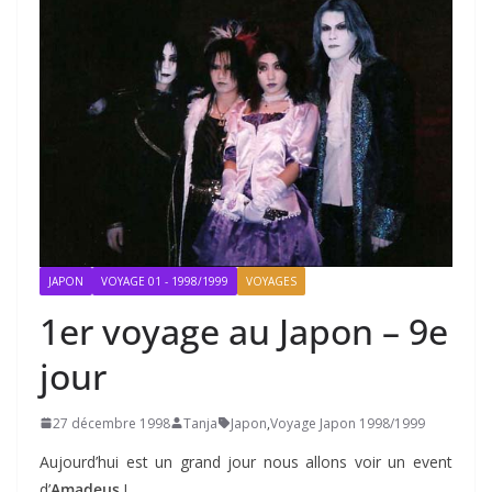
JAPON
VOYAGE 01 - 1998/1999
VOYAGES
1er voyage au Japon – 9e
jour
27 décembre 1998
Tanja
Japon
,
Voyage Japon 1998/1999
Aujourd’hui est un grand jour nous allons voir un event
d’
Amadeus
!