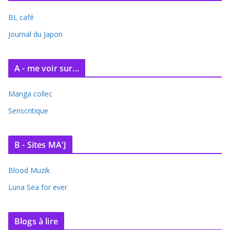
i
BL café
v
e
Journal du Japon
s
A - me voir sur...
Manga collec
Senscritique
B - Sites MA'J
Blood Muzik
Luna Sea for ever
Blogs à lire