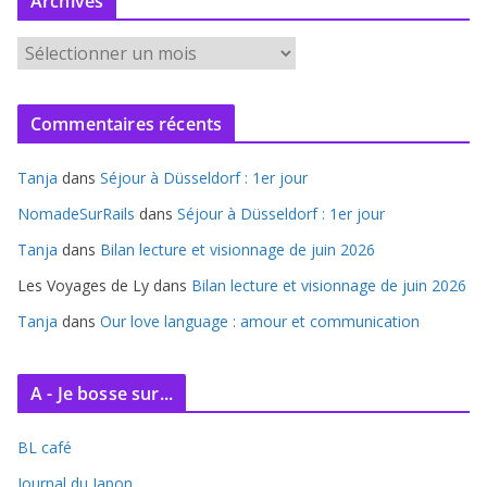
Archives
A
r
c
Commentaires récents
h
i
Tanja
dans
Séjour à Düsseldorf : 1er jour
v
e
NomadeSurRails
dans
Séjour à Düsseldorf : 1er jour
s
Tanja
dans
Bilan lecture et visionnage de juin 2026
Les Voyages de Ly
dans
Bilan lecture et visionnage de juin 2026
Tanja
dans
Our love language : amour et communication
A - Je bosse sur...
BL café
Journal du Japon