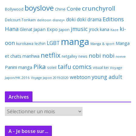
boyslove
crunchyroll
Corée
Bollywood
Chine
Editions
doki doki
drama
Delcourt-Tonkam
delitoon
disney+
Hana
jmusic
ki-
Japan Expo
Glenat
jrock
kana
Japon
Kaze
manga
oon
LGBT
Manga
kurokawa
lezhin
Manga & sport
netflix
nobi nobi
et chats
manhwa
netgalley
news
noeve
Pika
taifu comics
Panini manga
soleil
visual kei
Voyage
young adult
webtoon
Japon/HK 2016
Voyage Japon 2019/2020
Archives
A
r
c
A - Je bosse sur...
h