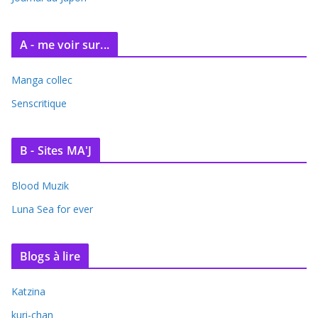
A - me voir sur...
Manga collec
Senscritique
B - Sites MA'J
Blood Muzik
Luna Sea for ever
Blogs à lire
Katzina
kuri-chan