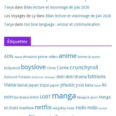
Tanja
dans
Bilan lecture et visionnage de juin 2026
Les Voyages de Ly
dans
Bilan lecture et visionnage de juin 2026
Tanja
dans
Our love language : amour et communication
Étiquettes
anime
ADN
Amazon prime video
Anime & sport
Akata
boyslove
crunchyroll
Corée
Bollywood
Chine
Editions
doki doki
drama
Delcourt-Tonkam
delitoon
disney+
Hana
jmusic
ki-
Japan Expo
Glenat
jrock
kana
Japon
Kaze
manga
oon
LGBT
Manga
kurokawa
lezhin
Manga & sport
netflix
nobi nobi
et chats
manhwa
netgalley
news
noeve