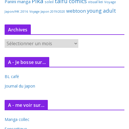
Pika
taifu comics
Panini manga
soleil
visual kei
Voyage
young adult
webtoon
Japon/HK 2016
Voyage Japon 2019/2020
Archives
A
r
c
A - Je bosse sur...
h
i
BL café
v
e
Journal du Japon
s
A - me voir sur...
Manga collec
Senscritique