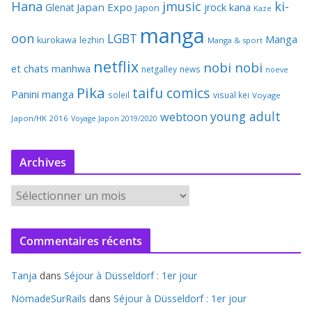
Hana
jmusic
ki-
Japan Expo
Glenat
jrock
kana
Japon
Kaze
manga
oon
LGBT
Manga
kurokawa
lezhin
Manga & sport
netflix
nobi nobi
et chats
manhwa
netgalley
news
noeve
Pika
taifu comics
Panini manga
soleil
visual kei
Voyage
young adult
webtoon
Japon/HK 2016
Voyage Japon 2019/2020
Archives
A
r
c
Commentaires récents
h
i
Tanja
dans
Séjour à Düsseldorf : 1er jour
v
e
NomadeSurRails
dans
Séjour à Düsseldorf : 1er jour