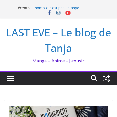
Passer
Récents :
Enomoto n’est pas un ange
au
QUEEN BEE enflamme le Bataclan
contenu
Bilan lecture et visionnage de juillet 2026
Ma collection BANANA FISH
LAST EVE – Le blog de
I’m not in love de Zeniko Sumiya
Tanja
Manga – Anime – J-music