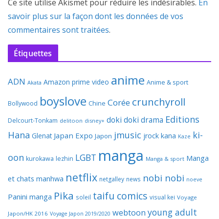
Ce site utilise Akismet pour réduire les indésirables.
En
savoir plus sur la façon dont les données de vos
commentaires sont traitées
.
Étiquettes
anime
ADN
Amazon prime video
Anime & sport
Akata
boyslove
crunchyroll
Corée
Bollywood
Chine
Editions
doki doki
drama
Delcourt-Tonkam
delitoon
disney+
Hana
jmusic
ki-
Japan Expo
Glenat
jrock
kana
Japon
Kaze
manga
oon
LGBT
Manga
kurokawa
lezhin
Manga & sport
netflix
nobi nobi
et chats
manhwa
netgalley
news
noeve
Pika
taifu comics
Panini manga
soleil
visual kei
Voyage
young adult
webtoon
Japon/HK 2016
Voyage Japon 2019/2020