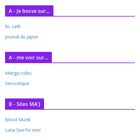
c
A - Je bosse sur...
h
i
BL café
v
e
Journal du Japon
s
A - me voir sur...
Manga collec
Senscritique
B - Sites MA'J
Blood Muzik
Luna Sea for ever