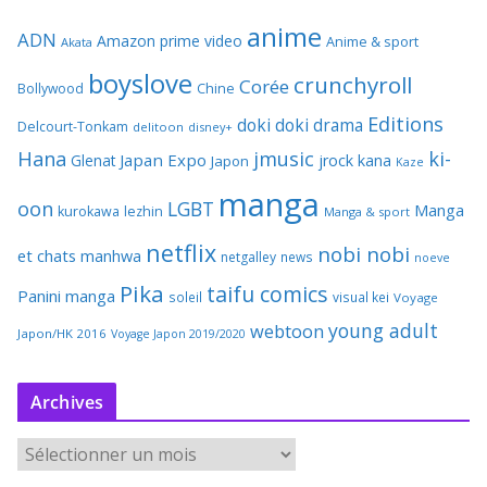
anime
ADN
Amazon prime video
Anime & sport
Akata
boyslove
crunchyroll
Corée
Bollywood
Chine
Editions
doki doki
drama
Delcourt-Tonkam
delitoon
disney+
Hana
jmusic
ki-
Japan Expo
Glenat
jrock
kana
Japon
Kaze
manga
oon
LGBT
Manga
kurokawa
lezhin
Manga & sport
netflix
nobi nobi
et chats
manhwa
netgalley
news
noeve
Pika
taifu comics
Panini manga
soleil
visual kei
Voyage
young adult
webtoon
Japon/HK 2016
Voyage Japon 2019/2020
Archives
A
r