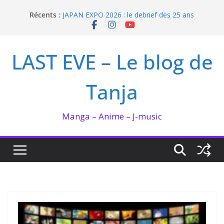
Passer
Récents :
JAPAN EXPO 2026 : le debrief des 25 ans
au
Bilan lecture et visionnage de juillet 2026
contenu
Ma collection BANANA FISH
I’m not in love de Zeniko Sumiya
LAST EVE – Le blog de
Enomoto n’est pas un ange
Tanja
Manga – Anime – J-music