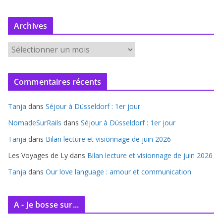
Archives
A
r
c
Commentaires récents
h
i
Tanja
dans
Séjour à Düsseldorf : 1er jour
v
e
NomadeSurRails
dans
Séjour à Düsseldorf : 1er jour
s
Tanja
dans
Bilan lecture et visionnage de juin 2026
Les Voyages de Ly
dans
Bilan lecture et visionnage de juin 2026
Tanja
dans
Our love language : amour et communication
A - Je bosse sur...