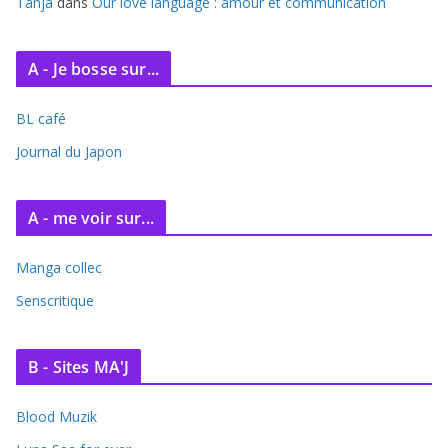
Tanja
dans
Our love language : amour et communication
A - Je bosse sur...
BL café
Journal du Japon
A - me voir sur...
Manga collec
Senscritique
B - Sites MA'J
Blood Muzik