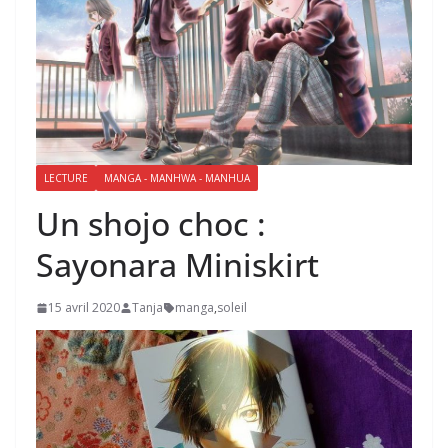
LECTURE
MANGA - MANHWA - MANHUA
Un shojo choc :
Sayonara Miniskirt
15 avril 2020
Tanja
manga
,
soleil