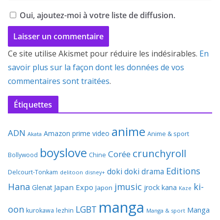
Oui, ajoutez-moi à votre liste de diffusion.
Ce site utilise Akismet pour réduire les indésirables.
En
savoir plus sur la façon dont les données de vos
commentaires sont traitées
.
Étiquettes
anime
ADN
Amazon prime video
Anime & sport
Akata
boyslove
crunchyroll
Corée
Bollywood
Chine
Editions
doki doki
drama
Delcourt-Tonkam
delitoon
disney+
Hana
jmusic
ki-
Japan Expo
Glenat
jrock
kana
Japon
Kaze
manga
oon
LGBT
Manga
kurokawa
lezhin
Manga & sport