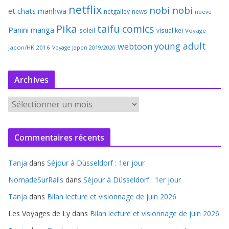
netflix
nobi nobi
et chats
manhwa
netgalley
news
noeve
Pika
taifu comics
Panini manga
soleil
visual kei
Voyage
young adult
webtoon
Japon/HK 2016
Voyage Japon 2019/2020
Archives
A
r
c
Commentaires récents
h
i
Tanja
dans
Séjour à Düsseldorf : 1er jour
v
e
NomadeSurRails
dans
Séjour à Düsseldorf : 1er jour
s
Tanja
dans
Bilan lecture et visionnage de juin 2026
Les Voyages de Ly
dans
Bilan lecture et visionnage de juin 2026