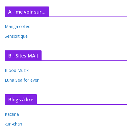
A - me voir sur...
Manga collec
Senscritique
B - Sites MA'J
Blood Muzik
Luna Sea for ever
Blogs à lire
Katzina
kuri-chan