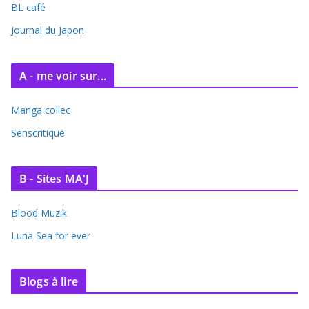
BL café
v
e
Journal du Japon
s
A - me voir sur...
Manga collec
Senscritique
B - Sites MA'J
Blood Muzik
Luna Sea for ever
Blogs à lire