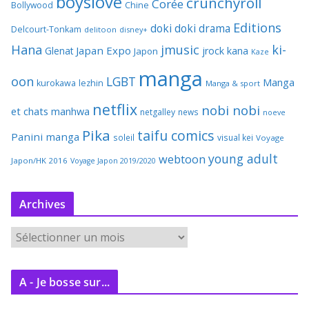
boyslove
crunchyroll
Corée
Bollywood
Chine
Editions
doki doki
drama
Delcourt-Tonkam
delitoon
disney+
Hana
jmusic
ki-
Japan Expo
Glenat
jrock
kana
Japon
Kaze
manga
oon
LGBT
Manga
kurokawa
lezhin
Manga & sport
netflix
nobi nobi
et chats
manhwa
netgalley
news
noeve
Pika
taifu comics
Panini manga
soleil
visual kei
Voyage
young adult
webtoon
Japon/HK 2016
Voyage Japon 2019/2020
Archives
A
r
c
A - Je bosse sur...
h
i