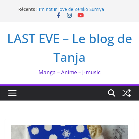
Passer
Récents :
I’m not in love de Zeniko Sumiya
au
Hima-ten ! : La fée du logis et la PDG
contenu
QUEEN BEE enflamme le Bataclan
Bilan lecture et visionnage de juillet 2026
LAST EVE – Le blog de
Ma collection BANANA FISH
Tanja
Manga – Anime – J-music