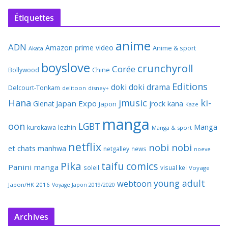
Étiquettes
anime
ADN
Amazon prime video
Anime & sport
Akata
boyslove
crunchyroll
Corée
Bollywood
Chine
Editions
doki doki
drama
Delcourt-Tonkam
delitoon
disney+
Hana
jmusic
ki-
Japan Expo
Glenat
jrock
kana
Japon
Kaze
manga
oon
LGBT
Manga
kurokawa
lezhin
Manga & sport
netflix
nobi nobi
et chats
manhwa
netgalley
news
noeve
Pika
taifu comics
Panini manga
soleil
visual kei
Voyage
young adult
webtoon
Japon/HK 2016
Voyage Japon 2019/2020
Archives