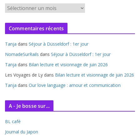
A
r
c
Commentaires récents
h
i
Tanja
dans
Séjour à Düsseldorf : 1er jour
v
e
NomadeSurRails
dans
Séjour à Düsseldorf : 1er jour
s
Tanja
dans
Bilan lecture et visionnage de juin 2026
Les Voyages de Ly
dans
Bilan lecture et visionnage de juin 2026
Tanja
dans
Our love language : amour et communication
A - Je bosse sur...
BL café
Journal du Japon