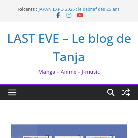
Passer
Enomoto n’est pas un ange
Récents :
au
JAPAN EXPO 2026 : le debrief des 25 ans
Bilan lecture et visionnage de juillet 2026
contenu
Ma collection BANANA FISH
I’m not in love de Zeniko Sumiya
LAST EVE – Le blog de
Tanja
Manga – Anime – J-music