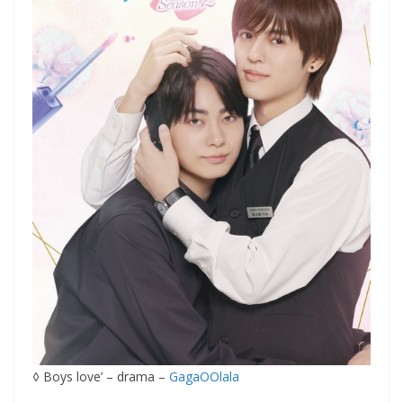
◊ Boys love’ – drama –
GagaOOlala