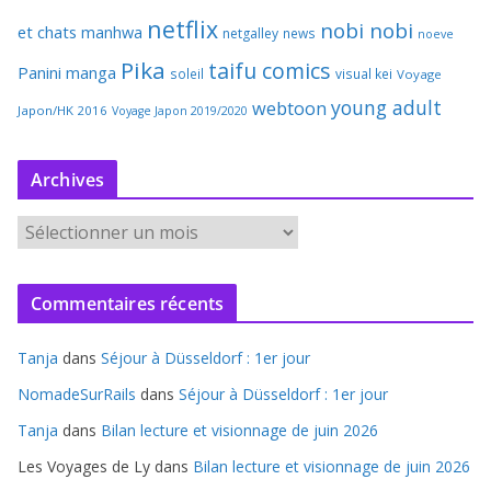
netflix
nobi nobi
et chats
manhwa
netgalley
news
noeve
Pika
taifu comics
Panini manga
soleil
visual kei
Voyage
young adult
webtoon
Japon/HK 2016
Voyage Japon 2019/2020
Archives
A
r
c
Commentaires récents
h
i
Tanja
dans
Séjour à Düsseldorf : 1er jour
v
e
NomadeSurRails
dans
Séjour à Düsseldorf : 1er jour
s
Tanja
dans
Bilan lecture et visionnage de juin 2026
Les Voyages de Ly
dans
Bilan lecture et visionnage de juin 2026