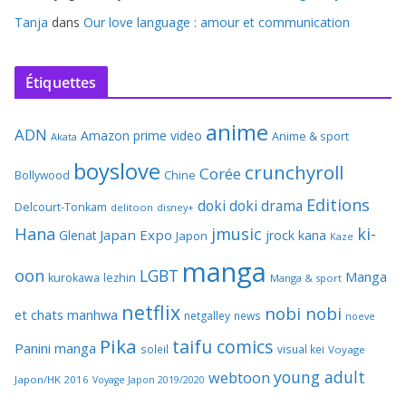
Tanja
dans
Our love language : amour et communication
Étiquettes
anime
ADN
Amazon prime video
Anime & sport
Akata
boyslove
crunchyroll
Corée
Bollywood
Chine
Editions
doki doki
drama
Delcourt-Tonkam
delitoon
disney+
Hana
jmusic
ki-
Japan Expo
Glenat
jrock
kana
Japon
Kaze
manga
oon
LGBT
Manga
kurokawa
lezhin
Manga & sport
netflix
nobi nobi
et chats
manhwa
netgalley
news
noeve
Pika
taifu comics
Panini manga
soleil
visual kei
Voyage
young adult
webtoon
Japon/HK 2016
Voyage Japon 2019/2020