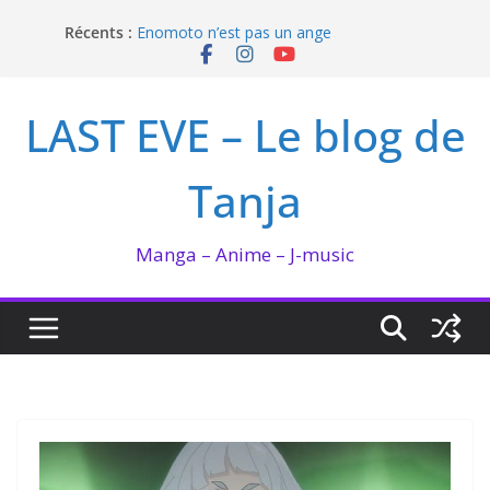
Passer
Récents :
Enomoto n’est pas un ange
au
QUEEN BEE enflamme le Bataclan
contenu
Bilan lecture et visionnage de juillet 2026
Ma collection BANANA FISH
LAST EVE – Le blog de
I’m not in love de Zeniko Sumiya
Tanja
Manga – Anime – J-music