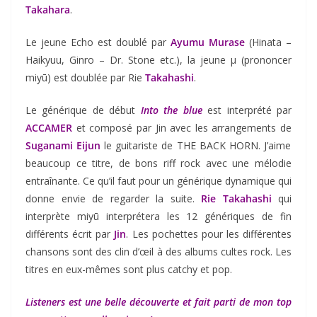
Takahara
.
Le jeune Echo est doublé par
Ayumu Murase
(Hinata –
Haikyuu, Ginro – Dr. Stone etc.), la jeune μ (prononcer
miyū) est doublée par Rie
Takahashi
.
Le générique de début
Into the blue
est interprété par
ACCAMER
et composé par Jin avec les arrangements de
Suganami Eijun
le guitariste de THE BACK HORN. J’aime
beaucoup ce titre, de bons riff rock avec une mélodie
entraînante. Ce qu’il faut pour un générique dynamique qui
donne envie de regarder la suite.
Rie Takahashi
qui
interprète miyū interprétera les 12 génériques de fin
différents écrit par
Jin
. Les pochettes pour les différentes
chansons sont des clin d’œil à des albums cultes rock. Les
titres en eux-mêmes sont plus catchy et pop.
Listeners est une belle découverte et fait parti de mon top