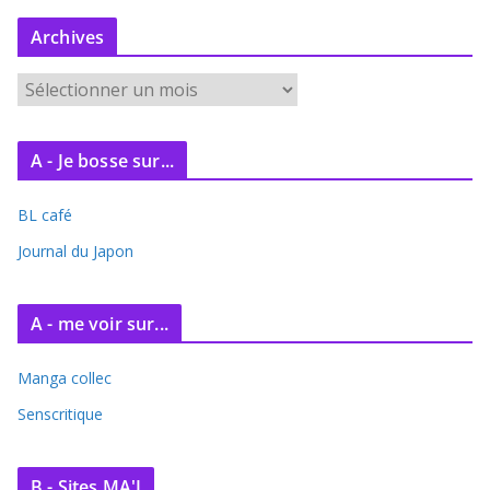
Archives
A
r
c
A - Je bosse sur...
h
i
BL café
v
e
Journal du Japon
s
A - me voir sur...
Manga collec
Senscritique
B - Sites MA'J