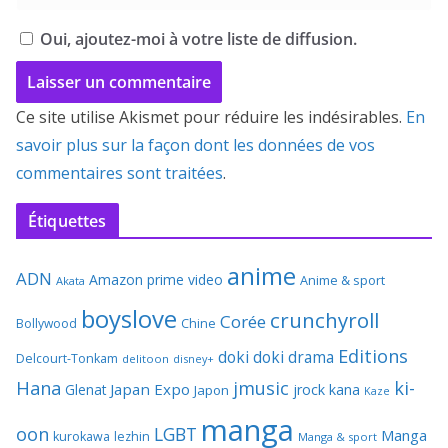
Oui, ajoutez-moi à votre liste de diffusion.
Ce site utilise Akismet pour réduire les indésirables.
En
savoir plus sur la façon dont les données de vos
commentaires sont traitées
.
Étiquettes
anime
ADN
Amazon prime video
Anime & sport
Akata
boyslove
crunchyroll
Corée
Bollywood
Chine
Editions
doki doki
drama
Delcourt-Tonkam
delitoon
disney+
Hana
jmusic
ki-
Japan Expo
Glenat
jrock
kana
Japon
Kaze
manga
oon
LGBT
Manga
kurokawa
lezhin
Manga & sport