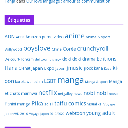
Tanja
dans
Our love language : amour et communication
Étiquettes
anime
ADN
Amazon prime video
Anime & sport
Akata
boyslove
crunchyroll
Corée
Bollywood
Chine
Editions
doki doki
drama
Delcourt-Tonkam
delitoon
disney+
Hana
jmusic
ki-
Japan Expo
Glenat
jrock
kana
Japon
Kaze
manga
oon
LGBT
Manga
kurokawa
lezhin
Manga & sport
netflix
nobi nobi
et chats
manhwa
netgalley
news
noeve
Pika
taifu comics
Panini manga
soleil
visual kei
Voyage
young adult
webtoon
Japon/HK 2016
Voyage Japon 2019/2020