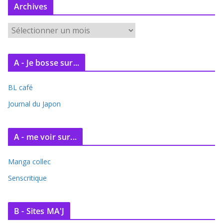
Archives
A
r
c
A - Je bosse sur...
h
i
BL café
v
e
Journal du Japon
s
A - me voir sur...
Manga collec
Senscritique
B - Sites MA'J