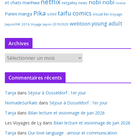
netflix
nobi nobi
et chats
manhwa
netgalley
news
noeve
Pika
taifu comics
Panini manga
soleil
visual kei
Voyage
young adult
webtoon
Japon/HK 2016
Voyage Japon 2019/2020
Archives
A
r
c
Commentaires récents
h
i
Tanja
dans
Séjour à Düsseldorf : 1er jour
v
e
NomadeSurRails
dans
Séjour à Düsseldorf : 1er jour
s
Tanja
dans
Bilan lecture et visionnage de juin 2026
Les Voyages de Ly
dans
Bilan lecture et visionnage de juin 2026
Tanja
dans
Our love language : amour et communication