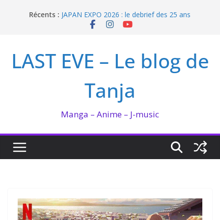
Passer
Récents :
JAPAN EXPO 2026 : le debrief des 25 ans
au
Bilan lecture et visionnage de juillet 2026
contenu
Ma collection BANANA FISH
I’m not in love de Zeniko Sumiya
LAST EVE – Le blog de
Enomoto n’est pas un ange
Tanja
Manga – Anime – J-music