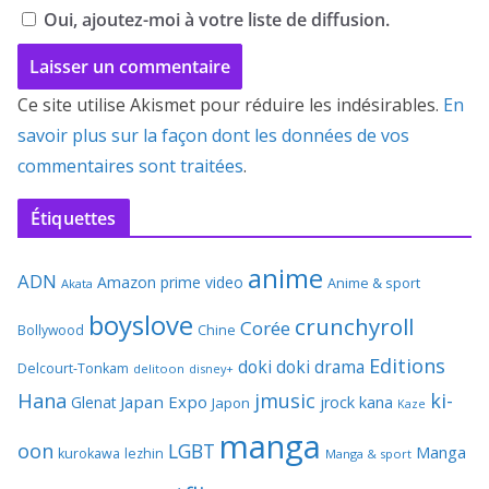
Oui, ajoutez-moi à votre liste de diffusion.
Ce site utilise Akismet pour réduire les indésirables.
En
savoir plus sur la façon dont les données de vos
commentaires sont traitées
.
Étiquettes
anime
ADN
Amazon prime video
Anime & sport
Akata
boyslove
crunchyroll
Corée
Bollywood
Chine
Editions
doki doki
drama
Delcourt-Tonkam
delitoon
disney+
Hana
jmusic
ki-
Japan Expo
Glenat
jrock
kana
Japon
Kaze
manga
oon
LGBT
Manga
kurokawa
lezhin
Manga & sport