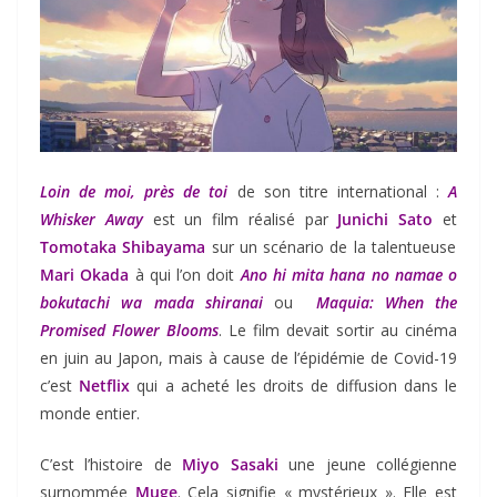
Loin de moi, près de toi
de son titre international :
A
Whisker Away
est un film réalisé par
Junichi Sato
et
Tomotaka Shibayama
sur un scénario de la talentueuse
Mari Okada
à qui l’on doit
Ano hi mita hana no namae o
bokutachi wa mada shiranai
ou
Maquia: When the
Promised Flower Blooms
. Le film devait sortir au cinéma
en juin au Japon, mais à cause de l’épidémie de Covid-19
c’est
Netflix
qui a acheté les droits de diffusion dans le
monde entier.
C’est l’histoire de
Miyo Sasaki
une jeune collégienne
surnommée
Muge
. Cela signifie « mystérieux ». Elle est