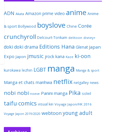
anime
ADN
Amazon prime video
Anime
Akata
boyslove
Corée
& sport
Bollywood
Chine
crunchyroll
Delcourt-Tonkam
delitoon
disney+
Editions Hana
doki doki
drama
Japan
Glenat
jmusic
ki-oon
Expo
jrock
kana
Japon
Kaze
manga
LGBT
kurokawa
lezhin
Manga & sport
netflix
Manga et chats
manhwa
netgalley
news
Pika
nobi nobi
Panini manga
soleil
noeve
taifu comics
visual kei
Voyage Japon/HK 2016
young adult
webtoon
Voyage Japon 2019/2020