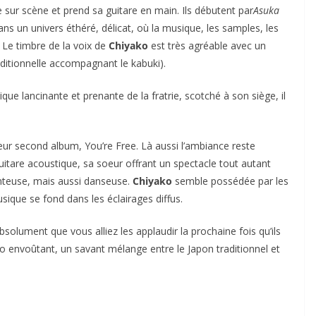
sur scène et prend sa guitare en main. Ils débutent par
Asuka
ns un univers éthéré, délicat, où la musique, les samples, les
 Le timbre de la voix de
Chiyako
est très agréable avec un
ditionnelle accompagnant le kabuki).
que lancinante et prenante de la fratrie, scotché à son siège, il
leur second album, You’re Free. Là aussi l’ambiance reste
guitare acoustique, sa soeur offrant un spectacle tout autant
hanteuse, mais aussi danseuse.
Chiyako
semble possédée par les
ique se fond dans les éclairages diffus.
bsolument que vous alliez les applaudir la prochaine fois qu’ils
o envoûtant, un savant mélange entre le Japon traditionnel et