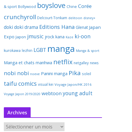
boyslove
Corée
& sport
Bollywood
Chine
crunchyroll
Delcourt-Tonkam
delitoon
disney+
Editions Hana
doki doki
drama
Japan
Glenat
jmusic
ki-oon
Expo
jrock
kana
Japon
Kaze
manga
LGBT
kurokawa
lezhin
Manga & sport
netflix
Manga et chats
manhwa
netgalley
news
Pika
nobi nobi
Panini manga
soleil
noeve
taifu comics
visual kei
Voyage Japon/HK 2016
young adult
webtoon
Voyage Japon 2019/2020
Archives
A