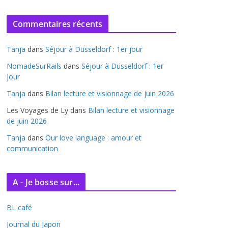
r
c
Commentaires récents
h
i
Tanja
dans
Séjour à Düsseldorf : 1er jour
v
e
NomadeSurRails
dans
Séjour à Düsseldorf : 1er
jour
s
Tanja
dans
Bilan lecture et visionnage de juin 2026
Les Voyages de Ly
dans
Bilan lecture et visionnage
de juin 2026
Tanja
dans
Our love language : amour et
communication
A - Je bosse sur...
BL café
Journal du Japon