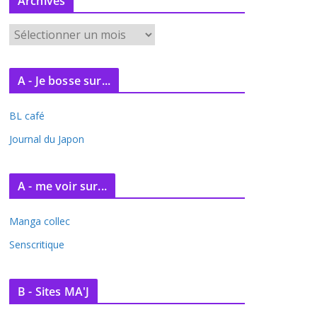
Archives
A
r
c
A - Je bosse sur...
h
i
BL café
v
e
Journal du Japon
s
A - me voir sur...
Manga collec
Senscritique
B - Sites MA'J