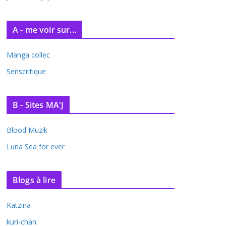
A - me voir sur...
Manga collec
Senscritique
B - Sites MA'J
Blood Muzik
Luna Sea for ever
Blogs à lire
Katzina
kuri-chan