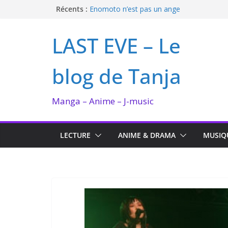
Passer
Récents :
Enomoto n’est pas un ange
QUEEN BEE enflamme le Bataclan
au
Bilan lecture et visionnage de juillet 2026
contenu
LAST EVE – Le
Ma collection BANANA FISH
I’m not in love de Zeniko Sumiya
blog de Tanja
Manga – Anime – J-music
LECTURE
ANIME & DRAMA
MUSIQ