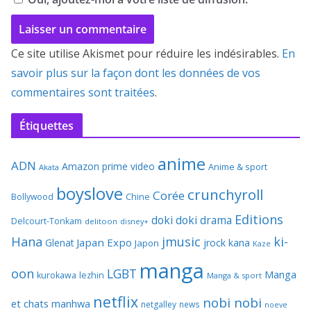
Ce site utilise Akismet pour réduire les indésirables.
En
savoir plus sur la façon dont les données de vos
commentaires sont traitées
.
Étiquettes
anime
ADN
Amazon prime video
Anime & sport
Akata
boyslove
crunchyroll
Corée
Bollywood
Chine
Editions
doki doki
drama
Delcourt-Tonkam
delitoon
disney+
Hana
jmusic
ki-
Japan Expo
Glenat
jrock
kana
Japon
Kaze
manga
oon
LGBT
Manga
kurokawa
lezhin
Manga & sport
netflix
nobi nobi
et chats
manhwa
netgalley
news
noeve