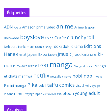
Étiquettes
anime
ADN
Amazon prime video
Anime & sport
Akata
boyslove
crunchyroll
Corée
Bollywood
Chine
Editions
doki doki
drama
Delcourt-Tonkam
delitoon
disney+
Hana
jmusic
ki-
Japan Expo
Glenat
jrock
kana
Japon
Kaze
manga
oon
LGBT
Manga
kurokawa
lezhin
Manga & sport
netflix
nobi nobi
et chats
manhwa
netgalley
news
noeve
Pika
taifu comics
Panini manga
soleil
visual kei
Voyage
young adult
webtoon
Japon/HK 2016
Voyage Japon 2019/2020
Archives