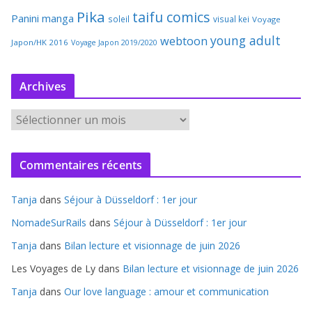
Pika
taifu comics
Panini manga
soleil
visual kei
Voyage
young adult
webtoon
Japon/HK 2016
Voyage Japon 2019/2020
Archives
A
r
c
Commentaires récents
h
i
Tanja
dans
Séjour à Düsseldorf : 1er jour
v
e
NomadeSurRails
dans
Séjour à Düsseldorf : 1er jour
s
Tanja
dans
Bilan lecture et visionnage de juin 2026
Les Voyages de Ly
dans
Bilan lecture et visionnage de juin 2026
Tanja
dans
Our love language : amour et communication