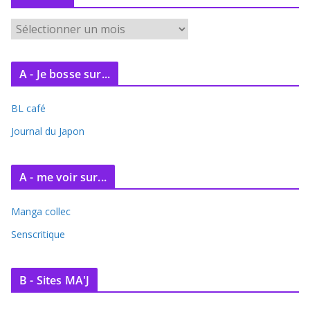
A
r
c
A - Je bosse sur...
h
i
BL café
v
e
Journal du Japon
s
A - me voir sur...
Manga collec
Senscritique
B - Sites MA'J