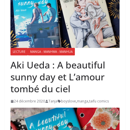
LECTURE
MANGA - MANHWA - MANHUA
Aki Ueda : A beautiful
sunny day et L’amour
tombé du ciel
24 décembre 2020
Tanja
boyslove
,
manga
,
taifu comics