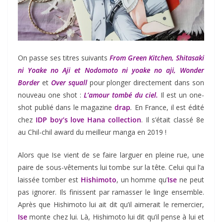
On passe ses titres suivants
From Green Kitchen, Shitasaki
ni Yoake no Aji et Nodomoto ni yoake no aji, Wonder
Border
et
Over squall
pour plonger directement dans son
nouveau one shot :
L’amour tombé du ciel.
Il est un one-
shot publié dans le magazine
drap
.
En France, il est édité
chez
IDP boy’s love Hana collection
. Il s’était classé 8e
au Chil-chil award du meilleur manga en 2019 !
Alors que Ise vient de se faire larguer en pleine rue, une
paire de sous-vêtements lui tombe sur la tête. Celui qui l’a
laissée tomber est
Hishimoto
, un homme qu’
Ise
ne peut
pas ignorer. Ils finissent par ramasser le linge ensemble.
Après que Hishimoto lui ait dit qu’il aimerait le remercier,
Ise
monte chez lui. Là, Hishimoto lui dit qu’il pense à lui et