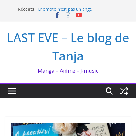
Passer
Récents :
Enomoto n’est pas un ange
au
QUEEN BEE enflamme le Bataclan
contenu
Bilan lecture et visionnage de juillet 2026
Ma collection BANANA FISH
LAST EVE – Le blog de
I’m not in love de Zeniko Sumiya
Tanja
Manga – Anime – J-music