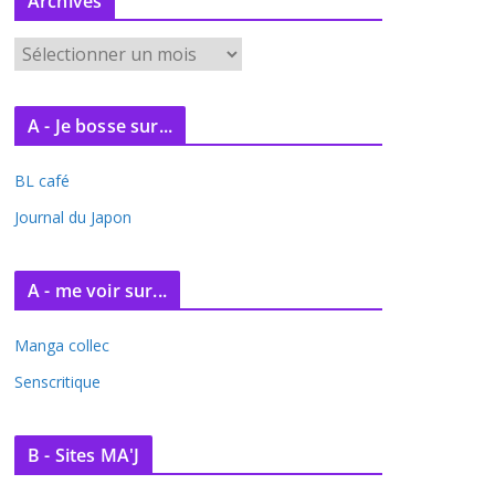
Archives
A
r
c
A - Je bosse sur...
h
i
BL café
v
e
Journal du Japon
s
A - me voir sur...
Manga collec
Senscritique
B - Sites MA'J