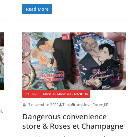
Read More
LECTURE
MANGA - MANHWA - MANHUA
13 novembre 2023
Tanja
boyslove
,
Corée
,
KBL
il
,
Dangerous convenience
store & Roses et Champagne