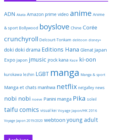
anime
ADN
Amazon prime video
Anime
Akata
boyslove
Corée
& sport
Bollywood
Chine
crunchyroll
Delcourt-Tonkam
delitoon
disney+
Editions Hana
doki doki
drama
Japan
Glenat
jmusic
ki-oon
Expo
jrock
kana
Japon
Kaze
manga
LGBT
kurokawa
lezhin
Manga & sport
netflix
Manga et chats
manhwa
netgalley
news
Pika
nobi nobi
Panini manga
soleil
noeve
taifu comics
visual kei
Voyage Japon/HK 2016
young adult
webtoon
Voyage Japon 2019/2020