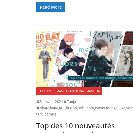
Read More
LECTURE
MANGA - MANHWA - MANHUA
5 janvier 2024
Tanja
Akata
,
kana
,
KBL
,
ki-oon
,
nobi nobi
,
Panini manga
,
Pika
,
sole
taifu comics
Top des 10 nouveautés