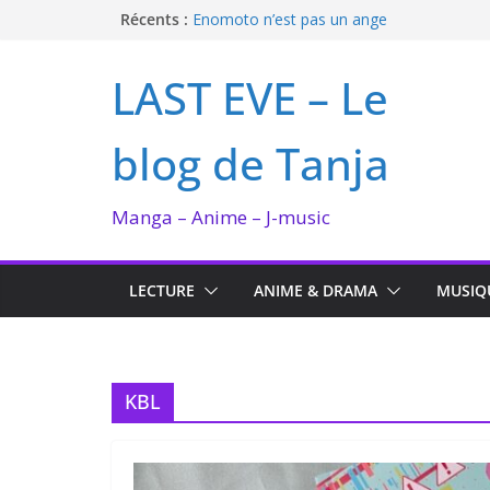
Passer
Récents :
Enomoto n’est pas un ange
QUEEN BEE enflamme le Bataclan
au
Bilan lecture et visionnage de juillet 2026
contenu
LAST EVE – Le
Ma collection BANANA FISH
I’m not in love de Zeniko Sumiya
blog de Tanja
Manga – Anime – J-music
LECTURE
ANIME & DRAMA
MUSIQ
KBL