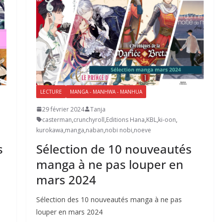
LECTURE
MANGA - MANHWA - MANHUA
29 février 2024
Tanja
casterman
,
crunchyroll
,
Editions Hana
,
KBL
,
ki-oon
,
kurokawa
,
manga
,
naban
,
nobi nobi
,
noeve
s
Sélection de 10 nouveautés
manga à ne pas louper en
mars 2024
Sélection des 10 nouveautés manga à ne pas
louper en mars 2024