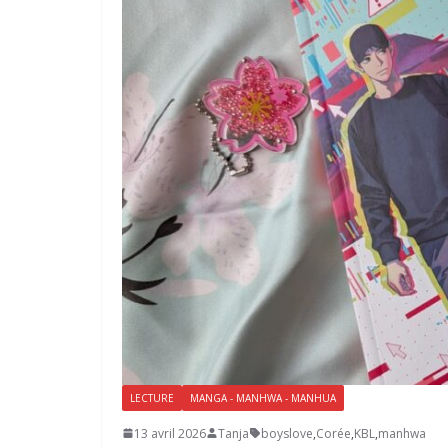
LECTURE
MANGA - MANHWA - MANHUA
13 avril 2026
Tanja
boyslove
,
Corée
,
KBL
,
manhwa