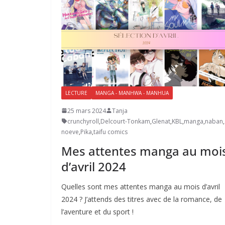
LECTURE
MANGA - MANHWA - MANHUA
25 mars 2024
Tanja
crunchyroll
,
Delcourt-Tonkam
,
Glenat
,
KBL
,
manga
,
naban
,
noeve
,
Pika
,
taifu comics
Mes attentes manga au moi
d’avril 2024
Quelles sont mes attentes manga au mois d’avril
2024 ? J’attends des titres avec de la romance, de
l’aventure et du sport !