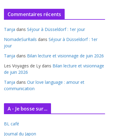
r
c
Commentaires récents
h
i
Tanja
dans
Séjour à Düsseldorf : 1er jour
v
e
NomadeSurRails
dans
Séjour à Düsseldorf : 1er
jour
s
Tanja
dans
Bilan lecture et visionnage de juin 2026
Les Voyages de Ly
dans
Bilan lecture et visionnage
de juin 2026
Tanja
dans
Our love language : amour et
communication
A - Je bosse sur...
BL café
Journal du Japon