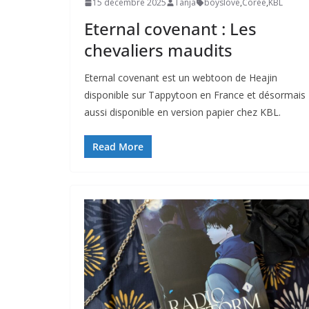
15 décembre 2025
Tanja
boyslove
,
Corée
,
KBL
Eternal covenant : Les
chevaliers maudits
Eternal covenant est un webtoon de Heajin
disponible sur Tappytoon en France et désormais
aussi disponible en version papier chez KBL.
Read More