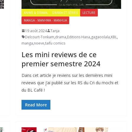
ANIME & DRAMA
DRAMA ET SÉRIES
LECTURE
MANGA - MANHWA - MANHUA
19 août 2024
Tanja
Delcourt-Tonkam
,
drama
,
Editions Hana
,
gagaoolala
,
KBL
,
manga
,
noeve
,
taifu comics
Les mini reviews de ce
premier semestre 2024
Dans cet article je reviens sur les dernières mini
reviews que j’ai publié sur les RS du Cri du mochi et
du BL Café !
Read More