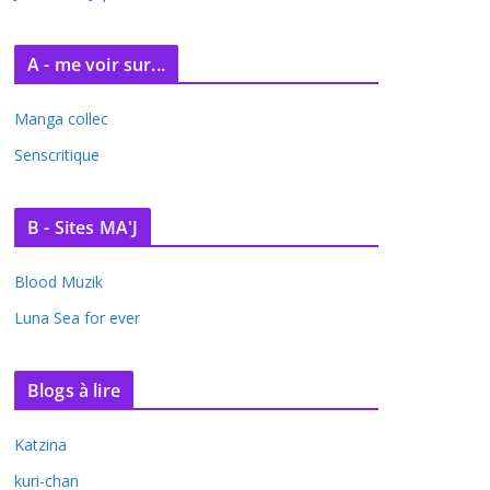
A - me voir sur...
Manga collec
Senscritique
B - Sites MA'J
Blood Muzik
Luna Sea for ever
Blogs à lire
Katzina
kuri-chan