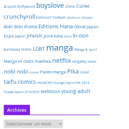
boyslove
Corée
& sport
Bollywood
Chine
crunchyroll
Delcourt-Tonkam
delitoon
disney+
Editions Hana
doki doki
drama
Japan
Glenat
jmusic
ki-oon
Expo
jrock
kana
Japon
Kaze
manga
LGBT
kurokawa
lezhin
Manga & sport
netflix
Manga et chats
manhwa
netgalley
news
Pika
nobi nobi
Panini manga
soleil
noeve
taifu comics
visual kei
Voyage Japon/HK 2016
young adult
webtoon
Voyage Japon 2019/2020
Archives
A