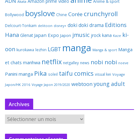
ADN
Amazon prime video
Anime & sport
Akata
boyslove
crunchyroll
Corée
Bollywood
Chine
Editions
doki doki
drama
Delcourt-Tonkam
delitoon
disney+
Hana
jmusic
ki-
Japan Expo
Glenat
jrock
kana
Japon
Kaze
manga
oon
LGBT
Manga
kurokawa
lezhin
Manga & sport
netflix
nobi nobi
et chats
manhwa
netgalley
news
noeve
Pika
taifu comics
Panini manga
soleil
visual kei
Voyage
young adult
webtoon
Japon/HK 2016
Voyage Japon 2019/2020
Archives
A
r
c