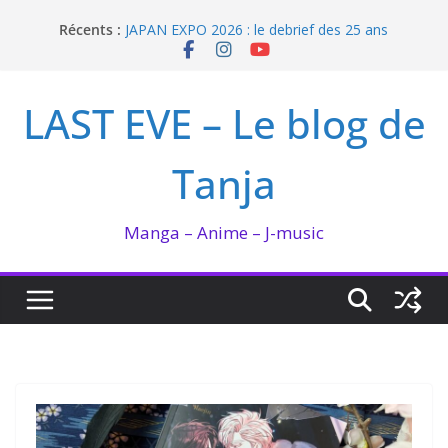
Passer
Récents :
JAPAN EXPO 2026 : le debrief des 25 ans
au
Bilan lecture et visionnage de juillet 2026
contenu
Ma collection BANANA FISH
I’m not in love de Zeniko Sumiya
LAST EVE – Le blog de
Enomoto n’est pas un ange
Tanja
Manga – Anime – J-music