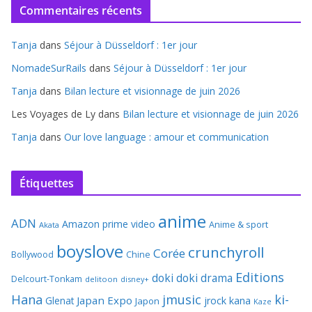
Commentaires récents
Tanja
dans
Séjour à Düsseldorf : 1er jour
NomadeSurRails
dans
Séjour à Düsseldorf : 1er jour
Tanja
dans
Bilan lecture et visionnage de juin 2026
Les Voyages de Ly
dans
Bilan lecture et visionnage de juin 2026
Tanja
dans
Our love language : amour et communication
Étiquettes
anime
ADN
Amazon prime video
Anime & sport
Akata
boyslove
crunchyroll
Corée
Bollywood
Chine
Editions
doki doki
drama
Delcourt-Tonkam
delitoon
disney+
Hana
jmusic
ki-
Japan Expo
Glenat
jrock
kana
Japon
Kaze