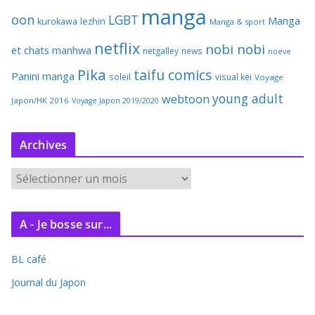
manga
oon
LGBT
Manga
kurokawa
lezhin
Manga & sport
netflix
nobi nobi
et chats
manhwa
netgalley
news
noeve
Pika
taifu comics
Panini manga
soleil
visual kei
Voyage
young adult
webtoon
Japon/HK 2016
Voyage Japon 2019/2020
Archives
A
r
c
A - Je bosse sur...
h
i
BL café
v
e
Journal du Japon
s