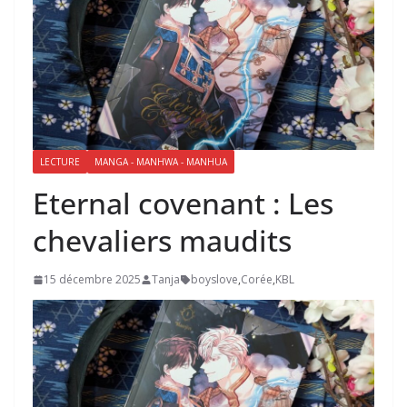
LECTURE
MANGA - MANHWA - MANHUA
Eternal covenant : Les
chevaliers maudits
15 décembre 2025
Tanja
boyslove
,
Corée
,
KBL