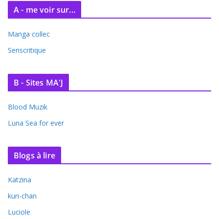
A - me voir sur...
Manga collec
Senscritique
B - Sites MA'J
Blood Muzik
Luna Sea for ever
Blogs à lire
Katzina
kuri-chan
Luciole