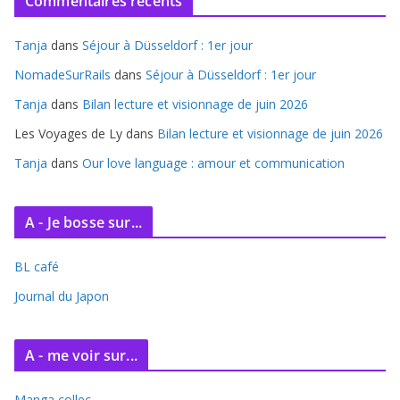
Commentaires récents
h
i
Tanja
dans
Séjour à Düsseldorf : 1er jour
v
e
NomadeSurRails
dans
Séjour à Düsseldorf : 1er jour
s
Tanja
dans
Bilan lecture et visionnage de juin 2026
Les Voyages de Ly
dans
Bilan lecture et visionnage de juin 2026
Tanja
dans
Our love language : amour et communication
A - Je bosse sur...
BL café
Journal du Japon
A - me voir sur...
Manga collec