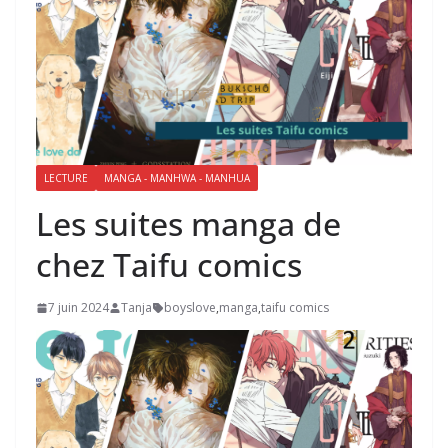
LECTURE
MANGA - MANHWA - MANHUA
Les suites manga de
chez Taifu comics
7 juin 2024
Tanja
boyslove
,
manga
,
taifu comics