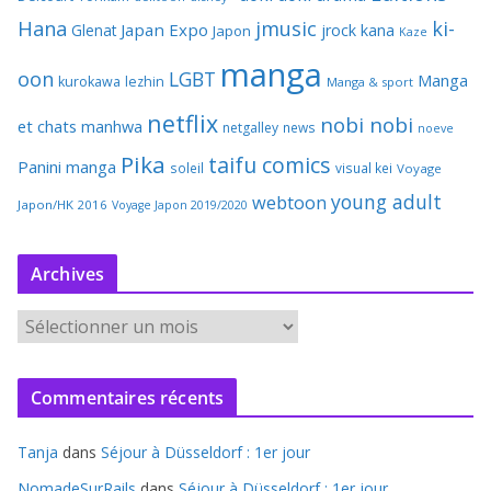
Hana
jmusic
ki-
Japan Expo
Glenat
jrock
kana
Japon
Kaze
manga
oon
LGBT
Manga
kurokawa
lezhin
Manga & sport
netflix
nobi nobi
et chats
manhwa
netgalley
news
noeve
Pika
taifu comics
Panini manga
soleil
visual kei
Voyage
young adult
webtoon
Japon/HK 2016
Voyage Japon 2019/2020
Archives
A
r
c
Commentaires récents
h
i
Tanja
dans
Séjour à Düsseldorf : 1er jour
v
e
NomadeSurRails
dans
Séjour à Düsseldorf : 1er jour