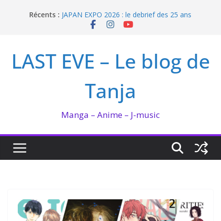
Passer
Récents :
JAPAN EXPO 2026 : le debrief des 25 ans
au
Bilan lecture et visionnage de juillet 2026
contenu
Ma collection BANANA FISH
I’m not in love de Zeniko Sumiya
LAST EVE – Le blog de
Enomoto n’est pas un ange
Tanja
Manga – Anime – J-music