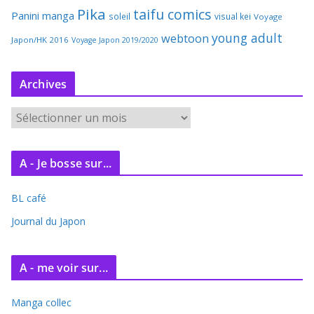
Pika
taifu comics
Panini manga
soleil
visual kei
Voyage
young adult
webtoon
Japon/HK 2016
Voyage Japon 2019/2020
Archives
A
r
c
A - Je bosse sur...
h
i
BL café
v
e
Journal du Japon
s
A - me voir sur...
Manga collec