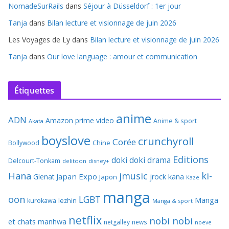
NomadeSurRails
dans
Séjour à Düsseldorf : 1er jour
Tanja
dans
Bilan lecture et visionnage de juin 2026
Les Voyages de Ly
dans
Bilan lecture et visionnage de juin 2026
Tanja
dans
Our love language : amour et communication
Étiquettes
anime
ADN
Amazon prime video
Anime & sport
Akata
boyslove
crunchyroll
Corée
Bollywood
Chine
Editions
doki doki
drama
Delcourt-Tonkam
delitoon
disney+
Hana
jmusic
ki-
Japan Expo
Glenat
jrock
kana
Japon
Kaze
manga
oon
LGBT
Manga
kurokawa
lezhin
Manga & sport
netflix
nobi nobi
et chats
manhwa
netgalley
news
noeve