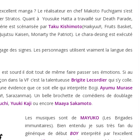
xcellent manga ? Le réalisateur en chef Makoto Fuchigami s’est
ger Stratos. Quant à Yousuke Hatta a travaillé sur Death Parade,
rie est scénarisée par
Taku Kishimoto
(Haikyuu!!, Fruits Basket,
ujutsu Kaisen, Moriarty the Patriot). Le chara-desing est exécuté
ngage des signes. Les personnages utilisent vraiment la langue des
 est sourd il doit tout de même faire passer ses émotions. Si au
çon dans la VF c’est la talentueuse
Brigite Lecordier
qui s’y colle.
une évidence que ce soit elle qui interprète Bojji.
Ayumu Murase
uu!!, Sarazanmai). Un belle brochette de comédiens de doublage
uchi
,
Yuuki Kaji
ou encore
Maaya Sakamoto
.
Les musiques sont de
MAYUKO
(Les Brigades
immunitaires). Bien entendu je suis très fan du
générique de début
BOY
interprété par l’excellent