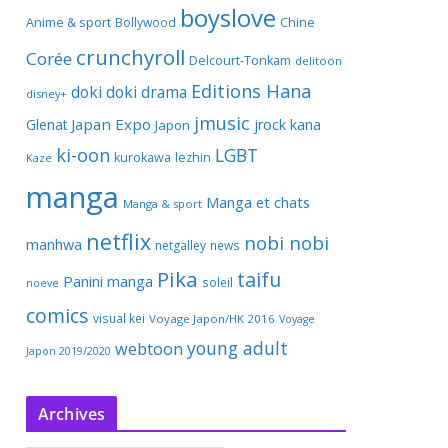
boyslove
Anime & sport
Bollywood
Chine
crunchyroll
Corée
Delcourt-Tonkam
delitoon
Editions Hana
doki doki
drama
disney+
jmusic
Japan Expo
Glenat
jrock
kana
Japon
ki-oon
LGBT
kurokawa
lezhin
Kaze
manga
Manga et chats
Manga & sport
netflix
nobi nobi
manhwa
netgalley
news
Pika
taifu
Panini manga
soleil
noeve
comics
visual kei
Voyage Japon/HK 2016
Voyage
young adult
webtoon
Japon 2019/2020
Archives