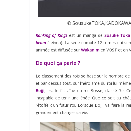
© SousukeTOKA,KADOKAWA/Ra
Ranking of Kings
est un manga de
Sōsuke Tōka
beam
(seinen). La série compte 12 tomes qui ser
animée est diffusée sur
Wakanim
en VOST et en V
De quoi ça parle ?
Le classement des rois se base sur le nombre de c
et par-dessus tout, sur l’héroïsme du roi lui-même,
Bojji
, est le fils aîné du roi Bosse, classé 7e. Ce
incapable de tenir une épée. Que ce soit au châte
l’étoffe d’un futur roi. Lorsque Bojji va faire l
grandement changer sa vie.