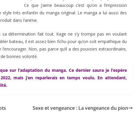
Ce que j’aime beaucoup c’est qu’on a l’impression
 style très enfantin du manga original. Le manga a lui aussi des
produit dans l’anime.
s sa détermination fait tout. Kage ne s’y trompe pas en voulant
sembler bateau, il est assez bien fichu pour qu’on soit empathique du
e l’encourager. Non, pas parce qu’il a des pouvoirs extraordinaire,
 de bonnes volonté.
 que sur l’adaptation du manga. Ce dernier saura je l’espère
2022, mais j’en reparlerais en temps voulu. En attendant,
ité.
ots
Sexe et vengeance : La vengeance du pion