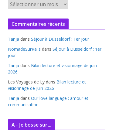
A
r
c
Commentaires récents
h
i
Tanja
dans
Séjour à Düsseldorf : 1er jour
v
e
NomadeSurRails
dans
Séjour à Düsseldorf : 1er
jour
s
Tanja
dans
Bilan lecture et visionnage de juin
2026
Les Voyages de Ly
dans
Bilan lecture et
visionnage de juin 2026
Tanja
dans
Our love language : amour et
communication
A - Je bosse sur...