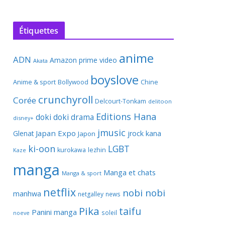
Étiquettes
anime
ADN
Amazon prime video
Akata
boyslove
Anime & sport
Bollywood
Chine
crunchyroll
Corée
Delcourt-Tonkam
delitoon
Editions Hana
doki doki
drama
disney+
jmusic
Japan Expo
Glenat
jrock
kana
Japon
ki-oon
LGBT
kurokawa
lezhin
Kaze
manga
Manga et chats
Manga & sport
netflix
nobi nobi
manhwa
netgalley
news
Pika
taifu
Panini manga
soleil
noeve