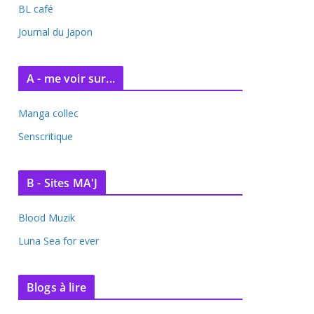
BL café
Journal du Japon
A - me voir sur...
Manga collec
Senscritique
B - Sites MA'J
Blood Muzik
Luna Sea for ever
Blogs à lire