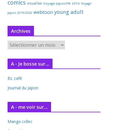
comics
visual kei
Voyage Japon/HK 2016
Voyage
young adult
webtoon
Japon 2019/2020
Archives
A
r
c
A - Je bosse sur...
h
i
BL café
v
e
Journal du Japon
s
A - me voir sur...
Manga collec