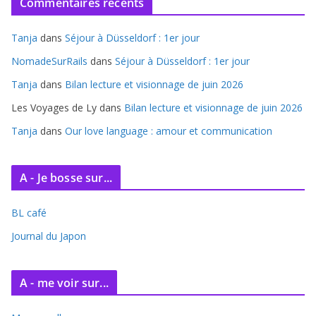
Commentaires récents
h
i
Tanja
dans
Séjour à Düsseldorf : 1er jour
v
e
NomadeSurRails
dans
Séjour à Düsseldorf : 1er jour
s
Tanja
dans
Bilan lecture et visionnage de juin 2026
Les Voyages de Ly
dans
Bilan lecture et visionnage de juin 2026
Tanja
dans
Our love language : amour et communication
A - Je bosse sur...
BL café
Journal du Japon
A - me voir sur...