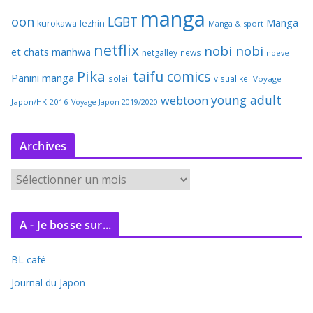
manga
oon
LGBT
Manga
kurokawa
lezhin
Manga & sport
netflix
nobi nobi
et chats
manhwa
netgalley
news
noeve
Pika
taifu comics
Panini manga
soleil
visual kei
Voyage
young adult
webtoon
Japon/HK 2016
Voyage Japon 2019/2020
Archives
A
r
c
A - Je bosse sur...
h
i
BL café
v
e
Journal du Japon
s