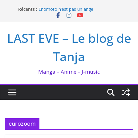
Passer
Récents :
Enomoto n’est pas un ange
au
QUEEN BEE enflamme le Bataclan
contenu
Bilan lecture et visionnage de juillet 2026
Ma collection BANANA FISH
LAST EVE – Le blog de
I’m not in love de Zeniko Sumiya
Tanja
Manga – Anime – J-music
eurozoom