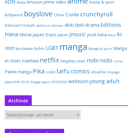
anime
ADN
Amazon prime video
Anime & sport
Akata
boyslove
crunchyroll
Corée
Bollywood
Chine
Editions
doki doki
drama
Delcourt-Tonkam
delitoon
disney+
Hana
jmusic
ki-
Japan Expo
Glenat
jrock
kana
Japon
Kaze
manga
oon
LGBT
Manga
kurokawa
lezhin
Manga & sport
netflix
nobi nobi
et chats
manhwa
netgalley
news
noeve
Pika
taifu comics
Panini manga
soleil
visual kei
Voyage
young adult
webtoon
Japon/HK 2016
Voyage Japon 2019/2020
Archives
A
r
c