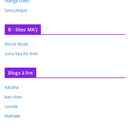
Manga collec
Senscritique
B - Sites MA'J
Blood Muzik
Luna Sea for ever
Blogs à lire
Katzina
kuri-chan
Luciole
Nathalie