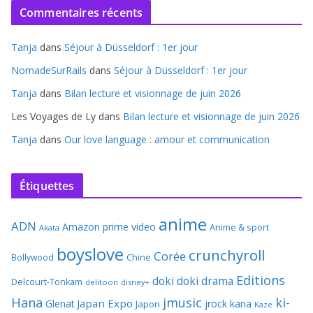
Commentaires récents
Tanja
dans
Séjour à Düsseldorf : 1er jour
NomadeSurRails
dans
Séjour à Düsseldorf : 1er jour
Tanja
dans
Bilan lecture et visionnage de juin 2026
Les Voyages de Ly
dans
Bilan lecture et visionnage de juin 2026
Tanja
dans
Our love language : amour et communication
Étiquettes
anime
ADN
Amazon prime video
Anime & sport
Akata
boyslove
crunchyroll
Corée
Bollywood
Chine
Editions
doki doki
drama
Delcourt-Tonkam
delitoon
disney+
Hana
jmusic
ki-
Japan Expo
Glenat
jrock
kana
Japon
Kaze