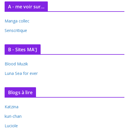
A - me voir sur...
Manga collec
Senscritique
B - Sites MA'J
Blood Muzik
Luna Sea for ever
Blogs à lire
Katzina
kuri-chan
Luciole