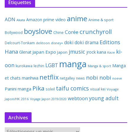
Étiquettes
anime
ADN
Amazon prime video
Anime & sport
Akata
boyslove
crunchyroll
Corée
Bollywood
Chine
Editions
doki doki
drama
Delcourt-Tonkam
delitoon
disney+
Hana
jmusic
ki-
Japan Expo
Glenat
jrock
kana
Japon
Kaze
manga
oon
LGBT
Manga
kurokawa
lezhin
Manga & sport
netflix
nobi nobi
et chats
manhwa
netgalley
news
noeve
Pika
taifu comics
Panini manga
soleil
visual kei
Voyage
young adult
webtoon
Japon/HK 2016
Voyage Japon 2019/2020
Archives
A