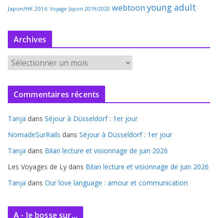
young adult
webtoon
Japon/HK 2016
Voyage Japon 2019/2020
Archives
A
r
c
Commentaires récents
h
i
Tanja
dans
Séjour à Düsseldorf : 1er jour
v
e
NomadeSurRails
dans
Séjour à Düsseldorf : 1er jour
s
Tanja
dans
Bilan lecture et visionnage de juin 2026
Les Voyages de Ly
dans
Bilan lecture et visionnage de juin 2026
Tanja
dans
Our love language : amour et communication
A - Je bosse sur...