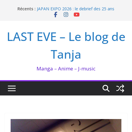
Passer
Récents :
JAPAN EXPO 2026 : le debrief des 25 ans
au
Bilan lecture et visionnage de juillet 2026
contenu
Ma collection BANANA FISH
I’m not in love de Zeniko Sumiya
LAST EVE – Le blog de
Enomoto n’est pas un ange
Tanja
Manga – Anime – J-music