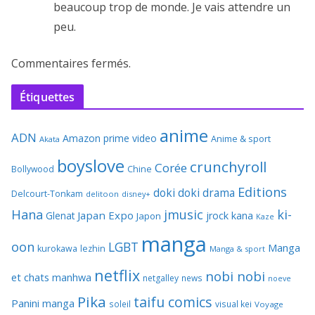
beaucoup trop de monde. Je vais attendre un
peu.
Commentaires fermés.
Étiquettes
anime
ADN
Amazon prime video
Anime & sport
Akata
boyslove
crunchyroll
Corée
Bollywood
Chine
Editions
doki doki
drama
Delcourt-Tonkam
delitoon
disney+
Hana
jmusic
ki-
Japan Expo
Glenat
jrock
kana
Japon
Kaze
manga
oon
LGBT
Manga
kurokawa
lezhin
Manga & sport
netflix
nobi nobi
et chats
manhwa
netgalley
news
noeve
Pika
taifu comics
Panini manga
soleil
visual kei
Voyage