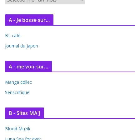
r
c
A - Je bosse sur...
h
i
BL café
v
e
Journal du Japon
s
A - me voir sur...
Manga collec
Senscritique
B - Sites MA'J
Blood Muzik
Luna Sea for ever