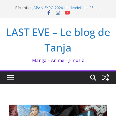
Passer
Récents :
JAPAN EXPO 2026 : le debrief des 25 ans
au
Bilan lecture et visionnage de juillet 2026
contenu
Ma collection BANANA FISH
I’m not in love de Zeniko Sumiya
LAST EVE – Le blog de
Enomoto n’est pas un ange
Tanja
Manga – Anime – J-music