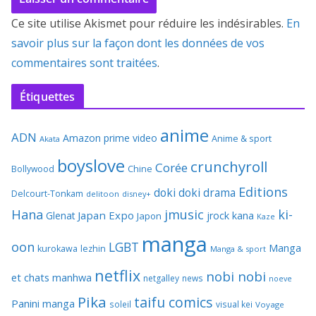
Ce site utilise Akismet pour réduire les indésirables.
En
savoir plus sur la façon dont les données de vos
commentaires sont traitées
.
Étiquettes
anime
ADN
Amazon prime video
Anime & sport
Akata
boyslove
crunchyroll
Corée
Bollywood
Chine
Editions
doki doki
drama
Delcourt-Tonkam
delitoon
disney+
Hana
jmusic
ki-
Japan Expo
Glenat
jrock
kana
Japon
Kaze
manga
oon
LGBT
Manga
kurokawa
lezhin
Manga & sport
netflix
nobi nobi
et chats
manhwa
netgalley
news
noeve
Pika
taifu comics
Panini manga
soleil
visual kei
Voyage