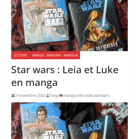
LECTURE
MANGA - MANHWA - MANHUA
Star wars : Leia et Luke
en manga
2 novembre 2022
Tanja
manga
,
nobi nobi
,
starwars