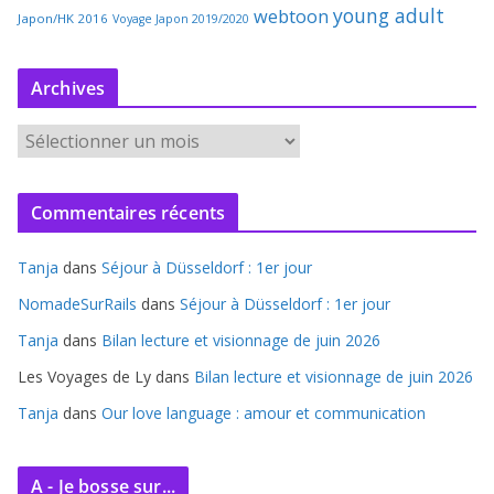
young adult
webtoon
Japon/HK 2016
Voyage Japon 2019/2020
Archives
A
r
c
Commentaires récents
h
i
Tanja
dans
Séjour à Düsseldorf : 1er jour
v
e
NomadeSurRails
dans
Séjour à Düsseldorf : 1er jour
s
Tanja
dans
Bilan lecture et visionnage de juin 2026
Les Voyages de Ly
dans
Bilan lecture et visionnage de juin 2026
Tanja
dans
Our love language : amour et communication
A - Je bosse sur...