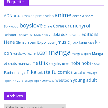
Étiquettes
anime
ADN
Amazon prime video
Anime & sport
Akata
boyslove
crunchyroll
Corée
Bollywood
Chine
Editions
doki doki
drama
Delcourt-Tonkam
delitoon
disney+
Hana
jmusic
ki-
Japan Expo
Glenat
jrock
kana
Japon
Kaze
manga
oon
LGBT
Manga
kurokawa
lezhin
Manga & sport
netflix
nobi nobi
et chats
manhwa
netgalley
news
noeve
Pika
taifu comics
Panini manga
soleil
visual kei
Voyage
young adult
webtoon
Japon/HK 2016
Voyage Japon 2019/2020
Archives
A