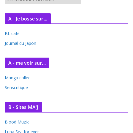
r
c
A - Je bosse sur...
h
i
BL café
v
e
Journal du Japon
s
A - me voir sur...
Manga collec
Senscritique
B - Sites MA'J
Blood Muzik
Luna Sea for ever