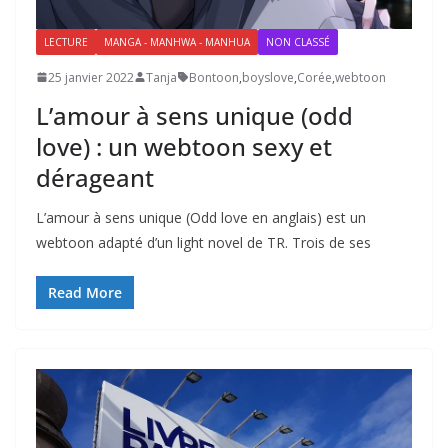
LECTURE
MANGA - MANHWA - MANHUA
NON CLASSÉ
25 janvier 2022
Tanja
Bontoon
,
boyslove
,
Corée
,
webtoon
L’amour à sens unique (odd
love) : un webtoon sexy et
dérageant
L’amour à sens unique (Odd love en anglais) est un
webtoon adapté d’un light novel de TR. Trois de ses
Read More