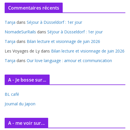
c
Commentaires récents
h
i
Tanja
dans
Séjour à Düsseldorf : 1er jour
v
e
NomadeSurRails
dans
Séjour à Düsseldorf : 1er jour
s
Tanja
dans
Bilan lecture et visionnage de juin 2026
Les Voyages de Ly
dans
Bilan lecture et visionnage de juin 2026
Tanja
dans
Our love language : amour et communication
A - Je bosse sur...
BL café
Journal du Japon
A - me voir sur...