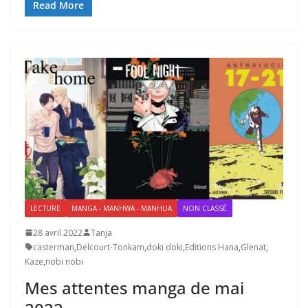
Read More
LECTURE
MANGA - MANHWA - MANHUA
NON CLASSÉ
28 avril 2022
Tanja
casterman
,
Delcourt-Tonkam
,
doki doki
,
Editions Hana
,
Glenat
,
Kaze
,
nobi nobi
Mes attentes manga de mai