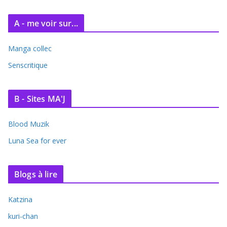
s
A - me voir sur...
Manga collec
Senscritique
B - Sites MA'J
Blood Muzik
Luna Sea for ever
Blogs à lire
Katzina
kuri-chan