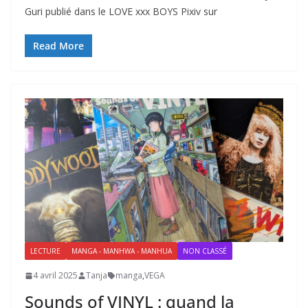
Guri publié dans le LOVE xxx BOYS Pixiv sur
Read More
LECTURE
MANGA - MANHWA - MANHUA
NON CLASSÉ
4 avril 2025
Tanja
manga
,
VEGA
Sounds of VINYL : quand la