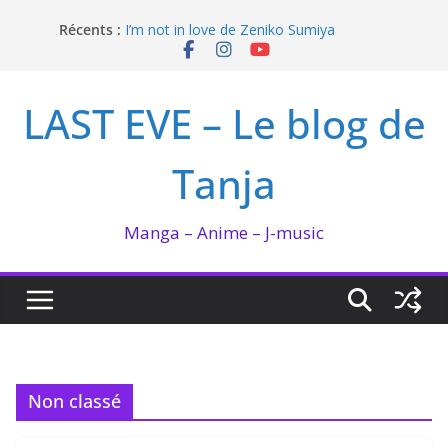
Passer
Récents :
I’m not in love de Zeniko Sumiya
au
Hima-ten ! : La fée du logis et la PDG
contenu
QUEEN BEE enflamme le Bataclan
Bilan lecture et visionnage de juillet 2026
LAST EVE – Le blog de
Ma collection BANANA FISH
Tanja
Manga – Anime – J-music
Non classé