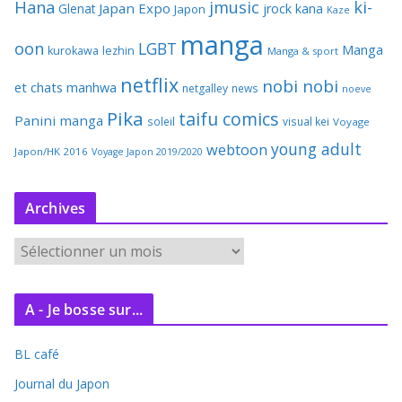
Hana
jmusic
ki-
Japan Expo
Glenat
jrock
kana
Japon
Kaze
manga
oon
LGBT
Manga
kurokawa
lezhin
Manga & sport
netflix
nobi nobi
et chats
manhwa
netgalley
news
noeve
Pika
taifu comics
Panini manga
soleil
visual kei
Voyage
young adult
webtoon
Japon/HK 2016
Voyage Japon 2019/2020
Archives
A
r
c
A - Je bosse sur...
h
i
BL café
v
e
Journal du Japon