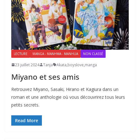
LECTURE
MANGA - MANHWA - MANHUA
NON CLASSÉ
23 juillet 2024
Tanja
Akata
,
boyslove
,
manga
Miyano et ses amis
Retrouvez Miyano, Sasaki, Hirano et Kagiura dans un
roman et une anthologie où vous découvrirez tous leurs
petits secrets.
Read More