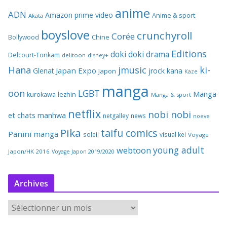
anime
ADN
Amazon prime video
Anime & sport
Akata
boyslove
crunchyroll
Corée
Bollywood
Chine
Editions
doki doki
drama
Delcourt-Tonkam
delitoon
disney+
Hana
jmusic
ki-
Japan Expo
Glenat
jrock
kana
Japon
Kaze
manga
oon
LGBT
Manga
kurokawa
lezhin
Manga & sport
netflix
nobi nobi
et chats
manhwa
netgalley
news
noeve
Pika
taifu comics
Panini manga
soleil
visual kei
Voyage
young adult
webtoon
Japon/HK 2016
Voyage Japon 2019/2020
Archives
A
r