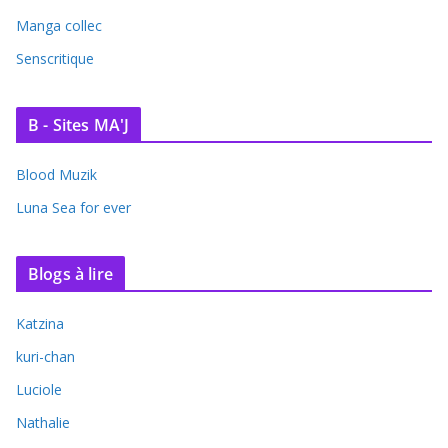
Manga collec
Senscritique
B - Sites MA'J
Blood Muzik
Luna Sea for ever
Blogs à lire
Katzina
kuri-chan
Luciole
Nathalie