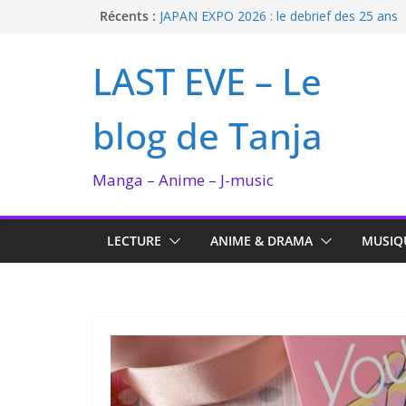
Passer
Récents :
JAPAN EXPO 2026 : le debrief des 25 ans
Bilan lecture et visionnage de juillet 2026
au
Ma collection BANANA FISH
contenu
LAST EVE – Le
I’m not in love de Zeniko Sumiya
Enomoto n’est pas un ange
blog de Tanja
Manga – Anime – J-music
LECTURE
ANIME & DRAMA
MUSIQ