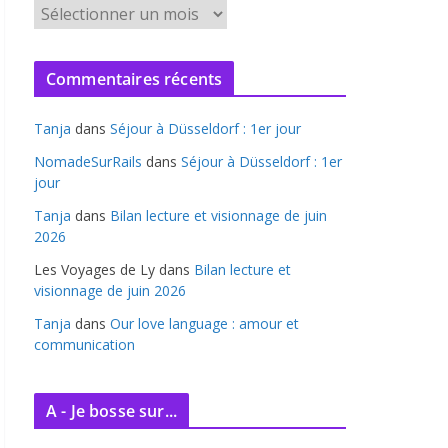
A
r
c
Commentaires récents
h
i
Tanja
dans
Séjour à Düsseldorf : 1er jour
v
e
NomadeSurRails
dans
Séjour à Düsseldorf : 1er
jour
s
Tanja
dans
Bilan lecture et visionnage de juin
2026
Les Voyages de Ly
dans
Bilan lecture et
visionnage de juin 2026
Tanja
dans
Our love language : amour et
communication
A - Je bosse sur...