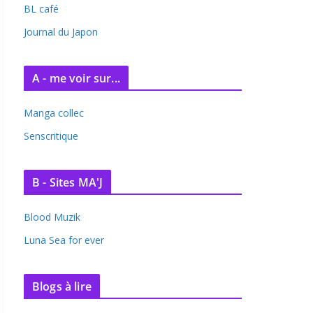
BL café
Journal du Japon
A - me voir sur...
Manga collec
Senscritique
B - Sites MA'J
Blood Muzik
Luna Sea for ever
Blogs à lire