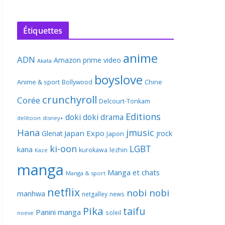
Étiquettes
anime
ADN
Amazon prime video
Akata
boyslove
Anime & sport
Bollywood
Chine
crunchyroll
Corée
Delcourt-Tonkam
Editions
doki doki
drama
delitoon
disney+
Hana
jmusic
Japan Expo
Glenat
jrock
Japon
ki-oon
LGBT
kana
kurokawa
lezhin
Kaze
manga
Manga et chats
Manga & sport
netflix
nobi nobi
manhwa
netgalley
news
Pika
taifu
Panini manga
soleil
noeve