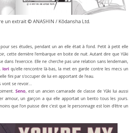
ire un extrait © ANASHIN / Kôdansha Ltd.
pour ses études, pendant un an elle était à fond. Petit à petit elle
ir, cette dernière l’embarque en boite de nuit. Autant dire que Yûki
se dans l’exercice. Elle ne cherche pas une relation sans lendemain,
é.
Iori
qu’elle rencontre là-bas, la met en garde contre les mecs un
le fini par s’occuper de lui en apportant de l’eau.
ils vont se revoir…
 piment.
Seno
, est un ancien camarade de classe de Yûki lui aussi
er amour, un garçon a qui elle apportait un bento tous les jours.
moins que l’on puisse dire c’est que le personnage est loin d’être un