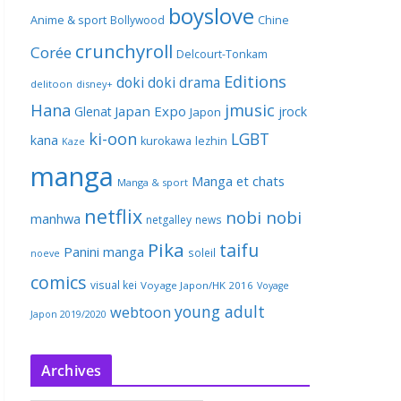
boyslove
Anime & sport
Bollywood
Chine
crunchyroll
Corée
Delcourt-Tonkam
Editions
doki doki
drama
delitoon
disney+
Hana
jmusic
Japan Expo
Glenat
jrock
Japon
ki-oon
LGBT
kana
kurokawa
lezhin
Kaze
manga
Manga et chats
Manga & sport
netflix
nobi nobi
manhwa
netgalley
news
Pika
taifu
Panini manga
soleil
noeve
comics
visual kei
Voyage Japon/HK 2016
Voyage
young adult
webtoon
Japon 2019/2020
Archives