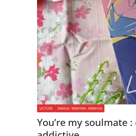
LECTURE
MANGA - MANHWA - MANHUA
You’re my soulmate 
addictive