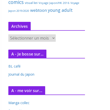
comics
visual kei
Voyage Japon/HK 2016
Voyage
young adult
webtoon
Japon 2019/2020
Archives
A
r
c
A - Je bosse sur...
h
i
BL café
v
e
Journal du Japon
s
A - me voir sur...
Manga collec