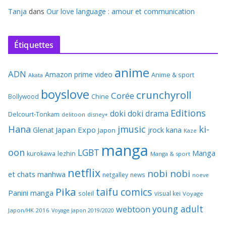
Tanja
dans
Our love language : amour et communication
Étiquettes
anime
ADN
Amazon prime video
Anime & sport
Akata
boyslove
crunchyroll
Corée
Bollywood
Chine
Editions
doki doki
drama
Delcourt-Tonkam
delitoon
disney+
Hana
jmusic
ki-
Japan Expo
Glenat
jrock
kana
Japon
Kaze
manga
oon
LGBT
Manga
kurokawa
lezhin
Manga & sport
netflix
nobi nobi
et chats
manhwa
netgalley
news
noeve
Pika
taifu comics
Panini manga
soleil
visual kei
Voyage
young adult
webtoon
Japon/HK 2016
Voyage Japon 2019/2020