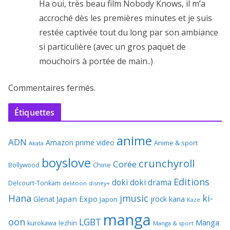
Ha oui, très beau film Nobody Knows, il m’a
accroché dès les premières minutes et je suis
restée captivée tout du long par son ambiance
si particulière (avec un gros paquet de
mouchoirs à portée de main..)
Commentaires fermés.
Étiquettes
anime
ADN
Amazon prime video
Anime & sport
Akata
boyslove
crunchyroll
Corée
Bollywood
Chine
Editions
doki doki
drama
Delcourt-Tonkam
delitoon
disney+
Hana
jmusic
ki-
Japan Expo
Glenat
jrock
kana
Japon
Kaze
manga
oon
LGBT
Manga
kurokawa
lezhin
Manga & sport