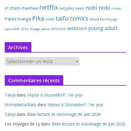
netflix
nobi nobi
et chats
manhwa
netgalley
news
noeve
Pika
taifu comics
Panini manga
soleil
visual kei
Voyage
young adult
webtoon
Japon/HK 2016
Voyage Japon 2019/2020
Archives
A
r
c
Commentaires récents
h
i
Tanja
dans
Séjour à Düsseldorf : 1er jour
v
e
NomadeSurRails
dans
Séjour à Düsseldorf : 1er jour
s
Tanja
dans
Bilan lecture et visionnage de juin 2026
Les Voyages de Ly
dans
Bilan lecture et visionnage de juin 2026