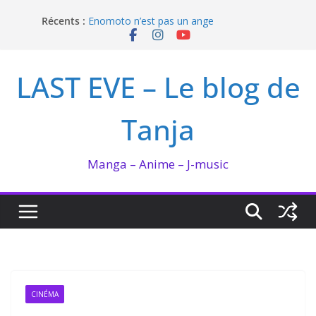
Passer
Récents :
Enomoto n’est pas un ange
au
QUEEN BEE enflamme le Bataclan
contenu
Bilan lecture et visionnage de juillet 2026
Ma collection BANANA FISH
LAST EVE – Le blog de
I’m not in love de Zeniko Sumiya
Tanja
Manga – Anime – J-music
CINÉMA