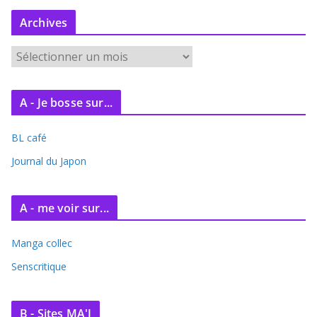
Archives
A
r
c
A - Je bosse sur...
h
i
BL café
v
e
Journal du Japon
s
A - me voir sur...
Manga collec
Senscritique
B - Sites MA'J