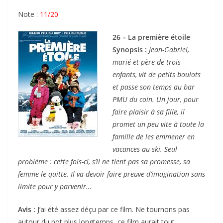
Note :
11/20
26 – La première étoile
Synopsis :
Jean-Gabriel,
marié et père de trois
enfants, vit de petits boulots
et passe son temps au bar
PMU du coin. Un jour, pour
faire plaisir à sa fille, il
promet un peu vite à toute la
famille de les emmener en
vacances au ski. Seul
problème : cette fois-ci, s’il ne tient pas sa promesse, sa
femme le quitte. Il va devoir faire preuve d’imagination sans
limite pour y parvenir…
Avis :
J’ai été assez déçu par ce film. Ne tournons pas
autour du pot plus longtemps, ce film aurait tout