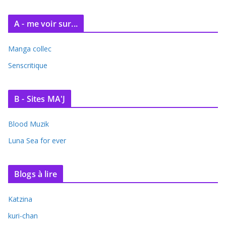
A - me voir sur...
Manga collec
Senscritique
B - Sites MA'J
Blood Muzik
Luna Sea for ever
Blogs à lire
Katzina
kuri-chan