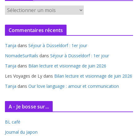
A
r
c
Commentaires récents
h
i
Tanja
dans
Séjour à Düsseldorf : 1er jour
v
e
NomadeSurRails
dans
Séjour à Düsseldorf : 1er jour
s
Tanja
dans
Bilan lecture et visionnage de juin 2026
Les Voyages de Ly
dans
Bilan lecture et visionnage de juin 2026
Tanja
dans
Our love language : amour et communication
A - Je bosse sur...
BL café
Journal du Japon