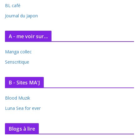
BL café
v
e
Journal du Japon
s
A - me voir sur...
Manga collec
Senscritique
B - Sites MA'J
Blood Muzik
Luna Sea for ever
Blogs à lire