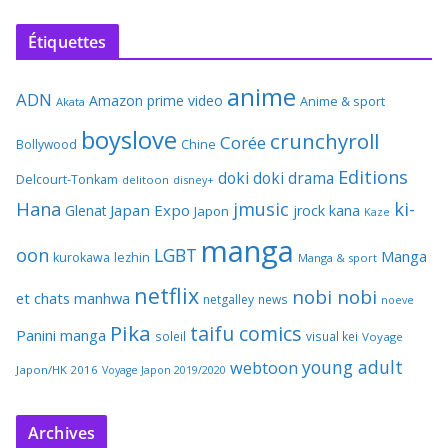
Étiquettes
anime
ADN
Amazon prime video
Anime & sport
Akata
boyslove
crunchyroll
Corée
Bollywood
Chine
Editions
doki doki
drama
Delcourt-Tonkam
delitoon
disney+
Hana
jmusic
ki-
Japan Expo
Glenat
jrock
kana
Japon
Kaze
manga
oon
LGBT
Manga
kurokawa
lezhin
Manga & sport
netflix
nobi nobi
et chats
manhwa
netgalley
news
noeve
Pika
taifu comics
Panini manga
soleil
visual kei
Voyage
young adult
webtoon
Japon/HK 2016
Voyage Japon 2019/2020
Archives