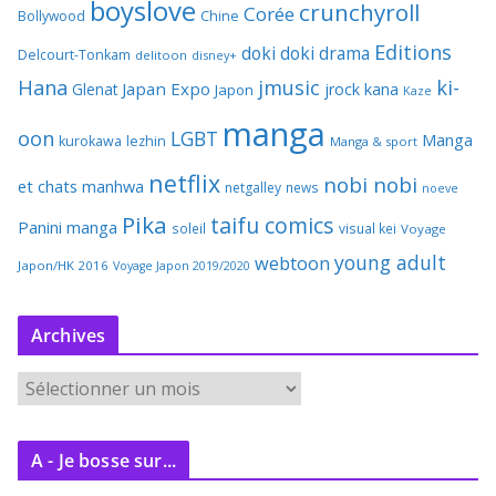
boyslove
crunchyroll
Corée
Bollywood
Chine
Editions
doki doki
drama
Delcourt-Tonkam
delitoon
disney+
Hana
jmusic
ki-
Japan Expo
Glenat
jrock
kana
Japon
Kaze
manga
oon
LGBT
Manga
kurokawa
lezhin
Manga & sport
netflix
nobi nobi
et chats
manhwa
netgalley
news
noeve
Pika
taifu comics
Panini manga
soleil
visual kei
Voyage
young adult
webtoon
Japon/HK 2016
Voyage Japon 2019/2020
Archives
A
r
c
A - Je bosse sur...
h
i