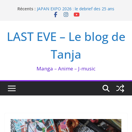
Passer
Récents :
JAPAN EXPO 2026 : le debrief des 25 ans
au
Bilan lecture et visionnage de juillet 2026
contenu
Ma collection BANANA FISH
I’m not in love de Zeniko Sumiya
LAST EVE – Le blog de
Enomoto n’est pas un ange
Tanja
Manga – Anime – J-music