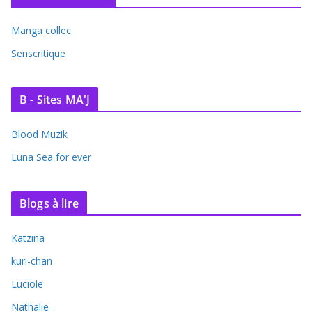
Manga collec
Senscritique
B - Sites MA'J
Blood Muzik
Luna Sea for ever
Blogs à lire
Katzina
kuri-chan
Luciole
Nathalie