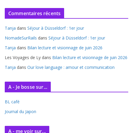
r
c
Commentaires récents
h
i
Tanja
dans
Séjour à Düsseldorf : 1er jour
v
e
NomadeSurRails
dans
Séjour à Düsseldorf : 1er jour
s
Tanja
dans
Bilan lecture et visionnage de juin 2026
Les Voyages de Ly
dans
Bilan lecture et visionnage de juin 2026
Tanja
dans
Our love language : amour et communication
A - Je bosse sur...
BL café
Journal du Japon
A - me voir sur...