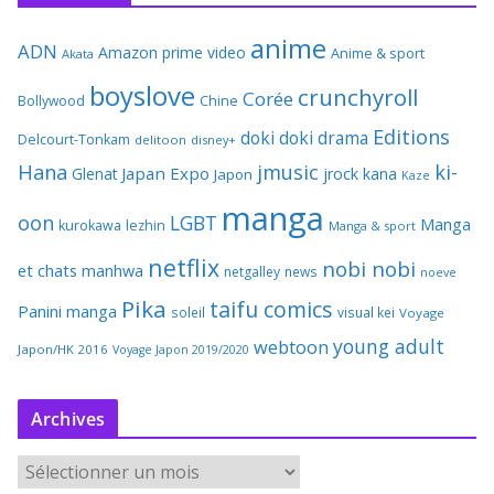
anime
ADN
Amazon prime video
Anime & sport
Akata
boyslove
crunchyroll
Corée
Bollywood
Chine
Editions
doki doki
drama
Delcourt-Tonkam
delitoon
disney+
Hana
jmusic
ki-
Japan Expo
Glenat
jrock
kana
Japon
Kaze
manga
oon
LGBT
Manga
kurokawa
lezhin
Manga & sport
netflix
nobi nobi
et chats
manhwa
netgalley
news
noeve
Pika
taifu comics
Panini manga
soleil
visual kei
Voyage
young adult
webtoon
Japon/HK 2016
Voyage Japon 2019/2020
Archives
A