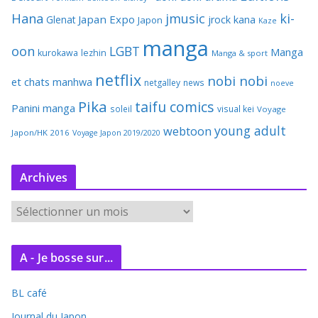
Hana
jmusic
ki-
Japan Expo
Glenat
jrock
kana
Japon
Kaze
manga
oon
LGBT
Manga
kurokawa
lezhin
Manga & sport
netflix
nobi nobi
et chats
manhwa
netgalley
news
noeve
Pika
taifu comics
Panini manga
soleil
visual kei
Voyage
young adult
webtoon
Japon/HK 2016
Voyage Japon 2019/2020
Archives
A
r
c
A - Je bosse sur...
h
i
BL café
v
e
Journal du Japon