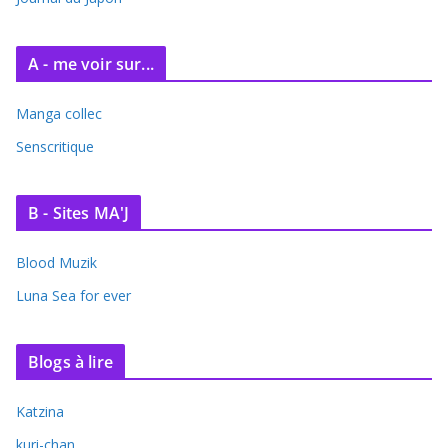
s
A - me voir sur...
Manga collec
Senscritique
B - Sites MA'J
Blood Muzik
Luna Sea for ever
Blogs à lire
Katzina
kuri-chan