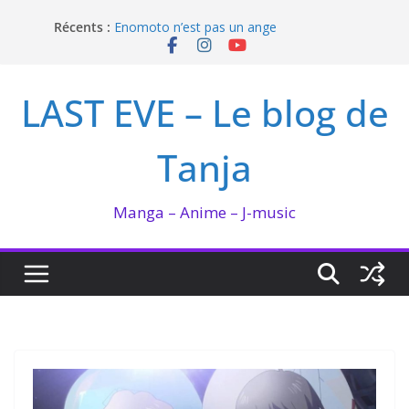
Passer
Récents :
Enomoto n’est pas un ange
au
QUEEN BEE enflamme le Bataclan
contenu
Bilan lecture et visionnage de juillet 2026
Ma collection BANANA FISH
LAST EVE – Le blog de
I’m not in love de Zeniko Sumiya
Tanja
Manga – Anime – J-music