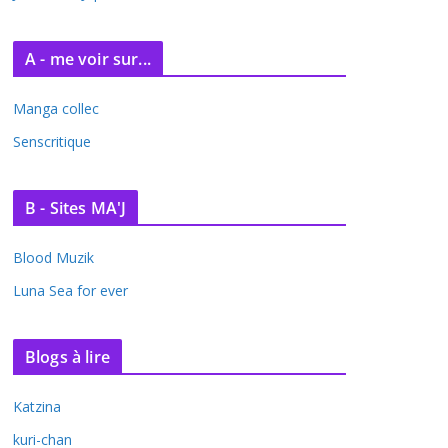
A - me voir sur...
Manga collec
Senscritique
B - Sites MA'J
Blood Muzik
Luna Sea for ever
Blogs à lire
Katzina
kuri-chan