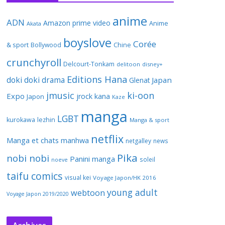
anime
ADN
Amazon prime video
Anime
Akata
boyslove
Corée
& sport
Bollywood
Chine
crunchyroll
Delcourt-Tonkam
delitoon
disney+
Editions Hana
doki doki
drama
Japan
Glenat
jmusic
ki-oon
Expo
jrock
kana
Japon
Kaze
manga
LGBT
kurokawa
lezhin
Manga & sport
netflix
Manga et chats
manhwa
netgalley
news
Pika
nobi nobi
Panini manga
soleil
noeve
taifu comics
visual kei
Voyage Japon/HK 2016
young adult
webtoon
Voyage Japon 2019/2020