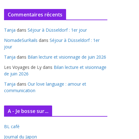
r
c
Commentaires récents
h
i
Tanja
dans
Séjour à Düsseldorf : 1er jour
v
e
NomadeSurRails
dans
Séjour à Düsseldorf : 1er
jour
s
Tanja
dans
Bilan lecture et visionnage de juin 2026
Les Voyages de Ly
dans
Bilan lecture et visionnage
de juin 2026
Tanja
dans
Our love language : amour et
communication
A - Je bosse sur...
BL café
Journal du Japon