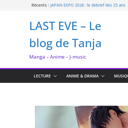
Passer
Récents :
JAPAN EXPO 2026 : le debrief des 25 ans
Bilan lecture et visionnage de juillet 2026
au
Ma collection BANANA FISH
contenu
LAST EVE – Le
I’m not in love de Zeniko Sumiya
Enomoto n’est pas un ange
blog de Tanja
Manga – Anime – J-music
LECTURE
ANIME & DRAMA
MUSIQ