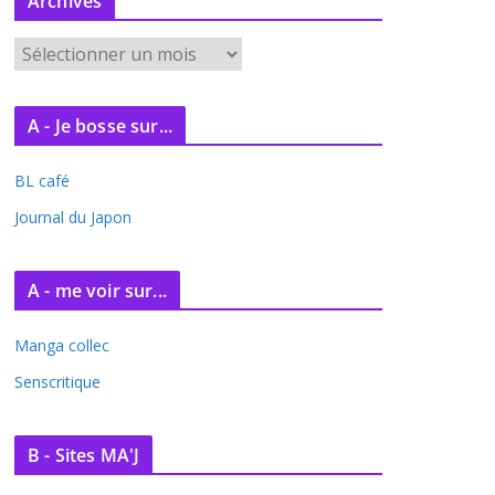
Archives
A
r
c
A - Je bosse sur...
h
i
BL café
v
e
Journal du Japon
s
A - me voir sur...
Manga collec
Senscritique
B - Sites MA'J