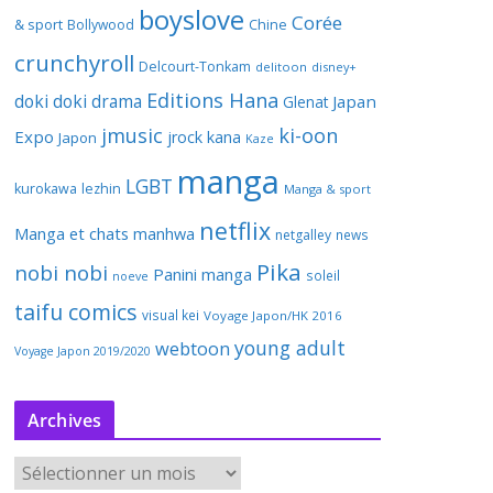
boyslove
Corée
& sport
Bollywood
Chine
crunchyroll
Delcourt-Tonkam
delitoon
disney+
Editions Hana
doki doki
drama
Japan
Glenat
jmusic
ki-oon
Expo
jrock
kana
Japon
Kaze
manga
LGBT
kurokawa
lezhin
Manga & sport
netflix
Manga et chats
manhwa
netgalley
news
Pika
nobi nobi
Panini manga
soleil
noeve
taifu comics
visual kei
Voyage Japon/HK 2016
young adult
webtoon
Voyage Japon 2019/2020
Archives
A