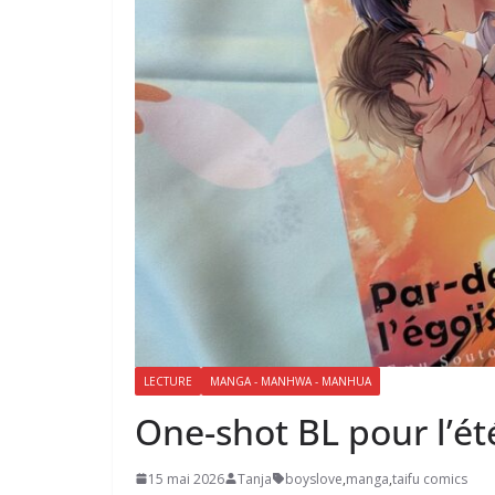
LECTURE
MANGA - MANHWA - MANHUA
One-shot BL pour l’été
15 mai 2026
Tanja
boyslove
,
manga
,
taifu comics