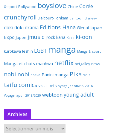
boyslove
Corée
& sport
Bollywood
Chine
crunchyroll
Delcourt-Tonkam
delitoon
disney+
Editions Hana
doki doki
drama
Japan
Glenat
jmusic
ki-oon
Expo
jrock
kana
Japon
Kaze
manga
LGBT
kurokawa
lezhin
Manga & sport
netflix
Manga et chats
manhwa
netgalley
news
Pika
nobi nobi
Panini manga
soleil
noeve
taifu comics
visual kei
Voyage Japon/HK 2016
young adult
webtoon
Voyage Japon 2019/2020
Archives
A