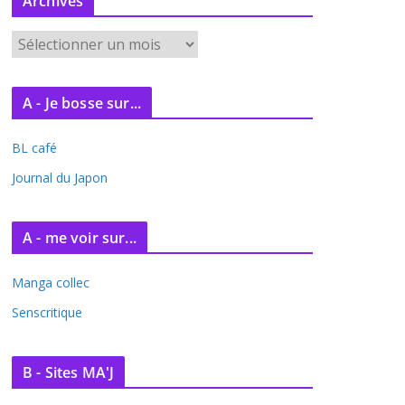
Archives
A
r
c
A - Je bosse sur...
h
i
BL café
v
e
Journal du Japon
s
A - me voir sur...
Manga collec
Senscritique
B - Sites MA'J