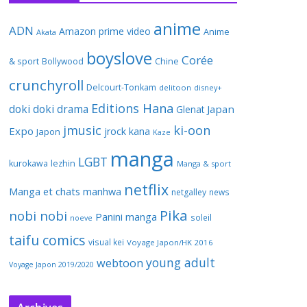
anime
ADN
Amazon prime video
Anime
Akata
boyslove
Corée
& sport
Bollywood
Chine
crunchyroll
Delcourt-Tonkam
delitoon
disney+
Editions Hana
doki doki
drama
Japan
Glenat
jmusic
ki-oon
Expo
jrock
kana
Japon
Kaze
manga
LGBT
kurokawa
lezhin
Manga & sport
netflix
Manga et chats
manhwa
netgalley
news
Pika
nobi nobi
Panini manga
soleil
noeve
taifu comics
visual kei
Voyage Japon/HK 2016
young adult
webtoon
Voyage Japon 2019/2020