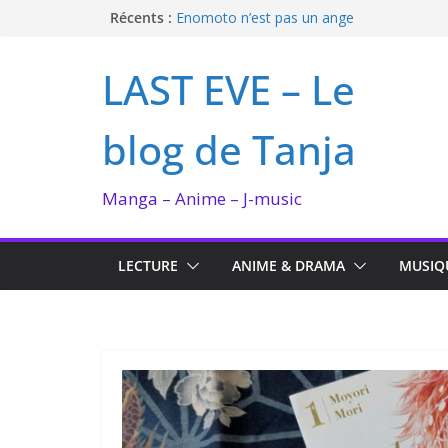
Passer
Récents :
Enomoto n’est pas un ange
QUEEN BEE enflamme le Bataclan
au
Bilan lecture et visionnage de juillet 2026
contenu
LAST EVE – Le
Ma collection BANANA FISH
I’m not in love de Zeniko Sumiya
blog de Tanja
Manga – Anime – J-music
LECTURE
ANIME & DRAMA
MUSIQ