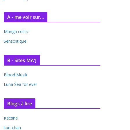
A - me voir sur...
Manga collec
Senscritique
B - Sites MA'J
Blood Muzik
Luna Sea for ever
Blogs à lire
Katzina
kuri-chan