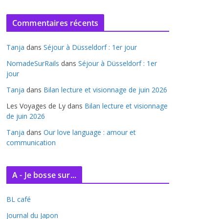
r
c
Commentaires récents
h
i
Tanja
dans
Séjour à Düsseldorf : 1er jour
v
e
NomadeSurRails
dans
Séjour à Düsseldorf : 1er
jour
s
Tanja
dans
Bilan lecture et visionnage de juin 2026
Les Voyages de Ly
dans
Bilan lecture et visionnage
de juin 2026
Tanja
dans
Our love language : amour et
communication
A - Je bosse sur...
BL café
Journal du Japon