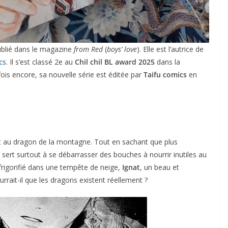
blié dans le magazine
from Red
(
boys’ love
). Elle est l’autrice de
c
s. Il s’est classé 2e au
Chil chil BL award 2025
dans la
fois encore, sa nouvelle série est éditée par
Taifu comics
en
fert au dragon de la montagne. Tout en sachant que plus
 sert surtout à se débarrasser des bouches à nourrir inutiles au
et frigorifié dans une tempête de neige,
Ignat
, un beau et
rait-il que les dragons existent réellement ?