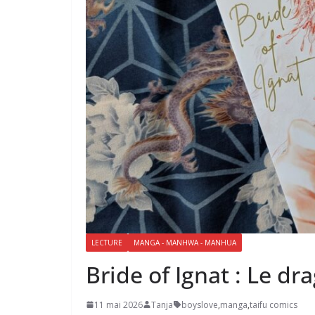
LECTURE
MANGA - MANHWA - MANHUA
Bride of Ignat : Le d
11 mai 2026
Tanja
boyslove
,
manga
,
taifu comics