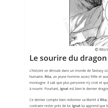
© Mori
Le sourire du dragon
L’histoire se déroule dans un monde de fantasy o
humaine.
Rita,
un jeune homme assez frêle et aux c
montagne. Il sait que plus personne n’y croit et q
à nourrir. Pourtant,
Ignat
est bien le dernier drago
Ce dernier compte bien redonner sa liberté à
Rita
contraire rester près de lui.
Ignat
lui apprend que le