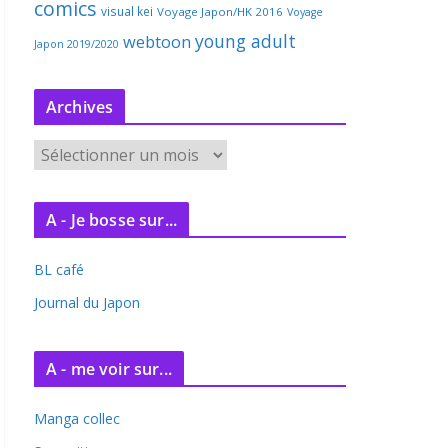
comics
visual kei
Voyage Japon/HK 2016
Voyage
young adult
webtoon
Japon 2019/2020
Archives
A
r
c
A - Je bosse sur...
h
i
BL café
v
e
Journal du Japon
s
A - me voir sur...
Manga collec