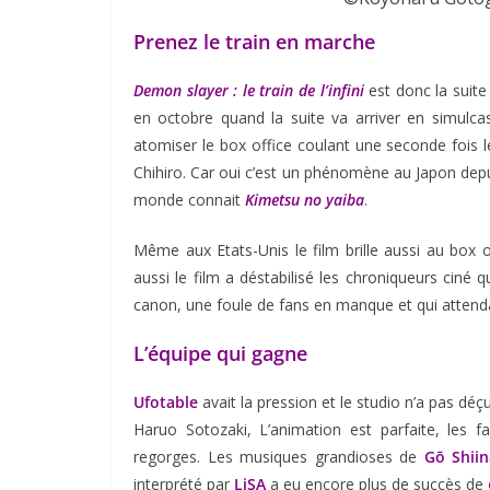
Prenez le train en marche
Demon slayer : le train de l’infini
est donc la suite
en octobre quand la suite va arriver en simulcas
atomiser le box office coulant une seconde fois 
Chihiro. Car oui c’est un phénomène au Japon depui
monde connait
Kimetsu no yaiba
.
Même aux Etats-Unis le film brille aussi au box o
aussi le film a déstabilisé les chroniqueurs ciné qu
canon, une foule de fans en manque et qui attendai
L’équipe qui gagne
Ufotable
avait la pression et le studio n’a pas déçu
Haruo Sotozaki, L’animation est parfaite, les 
regorges. Les musiques grandioses de
Gō Shiin
interprété par
LiSA
a eu encore plus de succès de