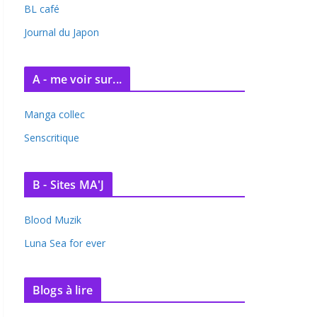
BL café
Journal du Japon
A - me voir sur...
Manga collec
Senscritique
B - Sites MA'J
Blood Muzik
Luna Sea for ever
Blogs à lire