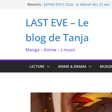
Passer
Récents :
JAPAN EXPO 2026 : le debrief des 25 ans
Bilan lecture et visionnage de juillet 2026
au
Ma collection BANANA FISH
contenu
LAST EVE – Le
I’m not in love de Zeniko Sumiya
Enomoto n’est pas un ange
blog de Tanja
Manga – Anime – J-music
LECTURE
ANIME & DRAMA
MUSIQ