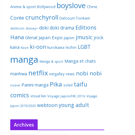
boyslove
Anime & sport
Bollywood
Chine
crunchyroll
Corée
Delcourt-Tonkam
Editions
doki doki
drama
delitoon
disney+
Hana
jmusic
Japan Expo
Glenat
jrock
Japon
ki-oon
LGBT
kana
kurokawa
lezhin
Kaze
manga
Manga et chats
Manga & sport
netflix
nobi nobi
manhwa
netgalley
news
Pika
taifu
Panini manga
soleil
noeve
comics
visual kei
Voyage Japon/HK 2016
Voyage
young adult
webtoon
Japon 2019/2020
Archives