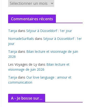
A
r
c
Commentaires récents
h
i
Tanja
dans
Séjour à Düsseldorf : 1er jour
v
e
NomadeSurRails
dans
Séjour à Düsseldorf : 1er
jour
s
Tanja
dans
Bilan lecture et visionnage de juin
2026
Les Voyages de Ly
dans
Bilan lecture et
visionnage de juin 2026
Tanja
dans
Our love language : amour et
communication
A - Je bosse sur...