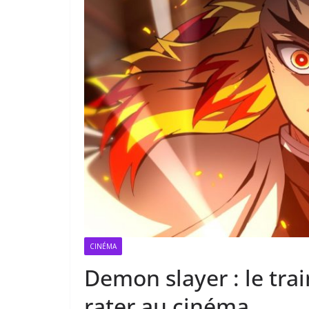
CINÉMA
Demon slayer : le train
rater au cinéma