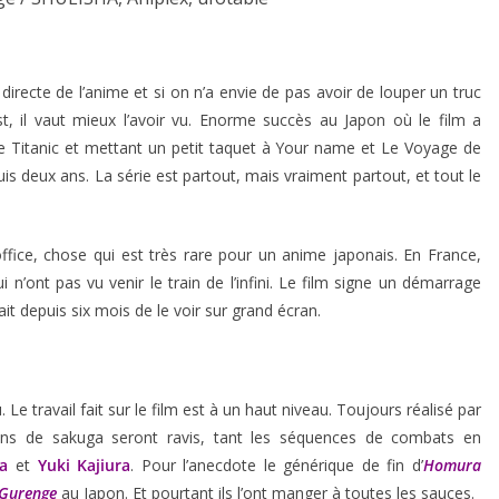
 directe de l’anime et si on n’a envie de pas avoir de louper un truc
t, il vaut mieux l’avoir vu. Enorme succès au Japon où le film a
le Titanic et mettant un petit taquet à Your name et Le Voyage de
s deux ans. La série est partout, mais vraiment partout, et tout le
ffice, chose qui est très rare pour un anime japonais. En France,
i n’ont pas vu venir le train de l’infini. Le film signe un démarrage
t depuis six mois de le voir sur grand écran.
. Le travail fait sur le film est à un haut niveau. Toujours réalisé par
fans de sakuga seront ravis, tant les séquences de combats en
a
et
Yuki Kajiura
. Pour l’anecdote le générique de fin d’
Homura
Gurenge
au Japon. Et pourtant ils l’ont manger à toutes les sauces.