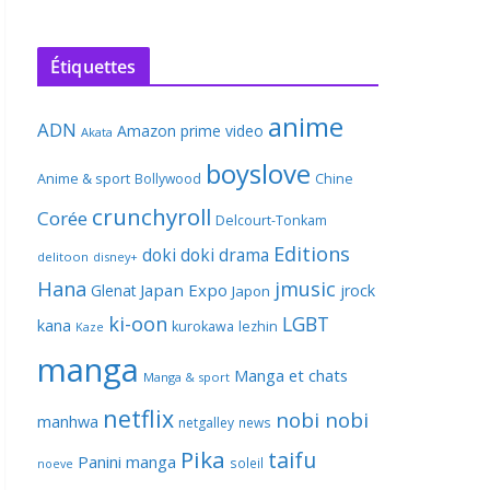
Étiquettes
anime
ADN
Amazon prime video
Akata
boyslove
Anime & sport
Bollywood
Chine
crunchyroll
Corée
Delcourt-Tonkam
Editions
doki doki
drama
delitoon
disney+
Hana
jmusic
Japan Expo
Glenat
jrock
Japon
ki-oon
LGBT
kana
kurokawa
lezhin
Kaze
manga
Manga et chats
Manga & sport
netflix
nobi nobi
manhwa
netgalley
news
Pika
taifu
Panini manga
soleil
noeve