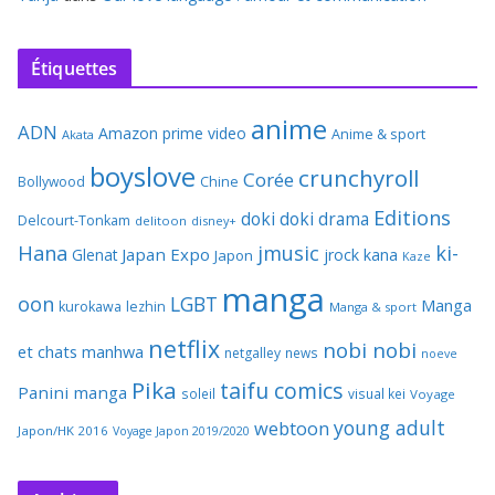
Étiquettes
anime
ADN
Amazon prime video
Anime & sport
Akata
boyslove
crunchyroll
Corée
Bollywood
Chine
Editions
doki doki
drama
Delcourt-Tonkam
delitoon
disney+
Hana
jmusic
ki-
Japan Expo
Glenat
jrock
kana
Japon
Kaze
manga
oon
LGBT
Manga
kurokawa
lezhin
Manga & sport
netflix
nobi nobi
et chats
manhwa
netgalley
news
noeve
Pika
taifu comics
Panini manga
soleil
visual kei
Voyage
young adult
webtoon
Japon/HK 2016
Voyage Japon 2019/2020