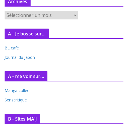
Archives
A
r
c
A - Je bosse sur...
h
i
BL café
v
e
Journal du Japon
s
A - me voir sur...
Manga collec
Senscritique
B - Sites MA'J