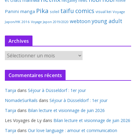
manhwa
netgalley
news
noeve
Pika
taifu comics
Panini manga
soleil
visual kei
Voyage
young adult
webtoon
Japon/HK 2016
Voyage Japon 2019/2020
Archives
A
r
c
Commentaires récents
h
i
Tanja
dans
Séjour à Düsseldorf : 1er jour
v
e
NomadeSurRails
dans
Séjour à Düsseldorf : 1er jour
s
Tanja
dans
Bilan lecture et visionnage de juin 2026
Les Voyages de Ly
dans
Bilan lecture et visionnage de juin 2026
Tanja
dans
Our love language : amour et communication