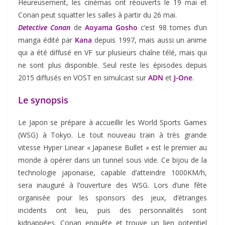
Heureusement, les cinémas ont réouverts le 19 mai et
Conan peut squatter les salles à partir du 26 mai.
Detective Conan
de
Aoyama Gosho
c’est 98 tomes d’un
manga édité par
Kana
depuis 1997, mais aussi un anime
qui a été diffusé en VF sur plusieurs chaîne télé, mais qui
ne sont plus disponible. Seul reste les épisodes depuis
2015 diffusés en VOST en simulcast sur
ADN
et
J-One
.
Le synopsis
Le Japon se prépare à accueillir les World Sports Games
(WSG) à Tokyo. Le tout nouveau train à très grande
vitesse Hyper Linear « Japanese
Bullet
» est le premier au
monde à opérer dans un tunnel sous vide. Ce bijou de la
technologie japonaise, capable d’atteindre 1000KM/h,
sera inauguré à l’ouverture des WSG. Lors d’une fête
organisée pour les sponsors des jeux, d’étranges
incidents ont lieu, puis des personnalités sont
kidnappées.
Conan
enquête et trouve un lien potentiel