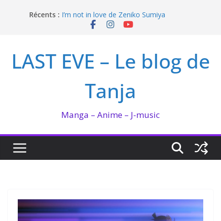
Passer
Récents :
I’m not in love de Zeniko Sumiya
au
Hima-ten ! : La fée du logis et la PDG
contenu
QUEEN BEE enflamme le Bataclan
Bilan lecture et visionnage de juillet 2026
LAST EVE – Le blog de
Ma collection BANANA FISH
Tanja
Manga – Anime – J-music