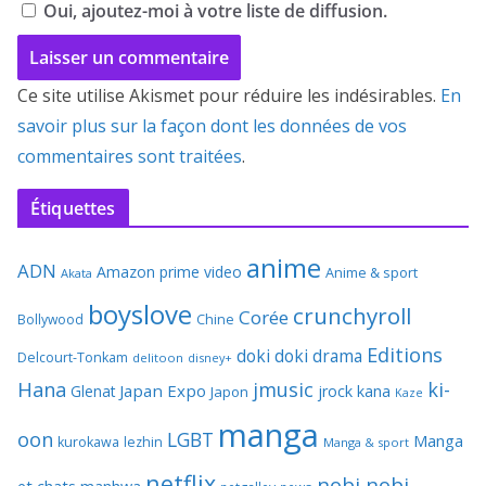
Oui, ajoutez-moi à votre liste de diffusion.
Ce site utilise Akismet pour réduire les indésirables.
En
savoir plus sur la façon dont les données de vos
commentaires sont traitées
.
Étiquettes
anime
ADN
Amazon prime video
Anime & sport
Akata
boyslove
crunchyroll
Corée
Bollywood
Chine
Editions
doki doki
drama
Delcourt-Tonkam
delitoon
disney+
Hana
jmusic
ki-
Japan Expo
Glenat
jrock
kana
Japon
Kaze
manga
oon
LGBT
Manga
kurokawa
lezhin
Manga & sport
netflix
nobi nobi
et chats