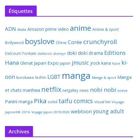
Étiquettes
anime
ADN
Amazon prime video
Anime & sport
Akata
boyslove
crunchyroll
Corée
Bollywood
Chine
Editions
doki doki
drama
Delcourt-Tonkam
delitoon
disney+
Hana
jmusic
ki-
Japan Expo
Glenat
jrock
kana
Japon
Kaze
manga
oon
LGBT
Manga
kurokawa
lezhin
Manga & sport
netflix
nobi nobi
et chats
manhwa
netgalley
news
noeve
Pika
taifu comics
Panini manga
soleil
visual kei
Voyage
young adult
webtoon
Japon/HK 2016
Voyage Japon 2019/2020
Archives