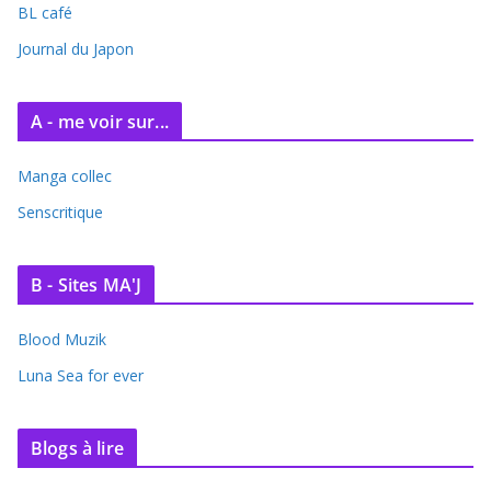
BL café
v
e
Journal du Japon
s
A - me voir sur...
Manga collec
Senscritique
B - Sites MA'J
Blood Muzik
Luna Sea for ever
Blogs à lire