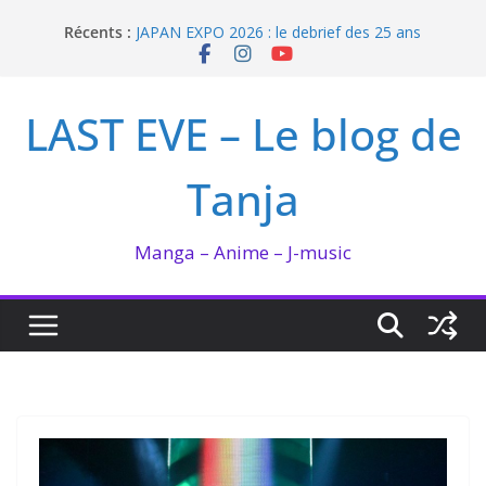
Passer
Récents :
JAPAN EXPO 2026 : le debrief des 25 ans
au
Bilan lecture et visionnage de juillet 2026
contenu
Ma collection BANANA FISH
I’m not in love de Zeniko Sumiya
LAST EVE – Le blog de
Enomoto n’est pas un ange
Tanja
Manga – Anime – J-music