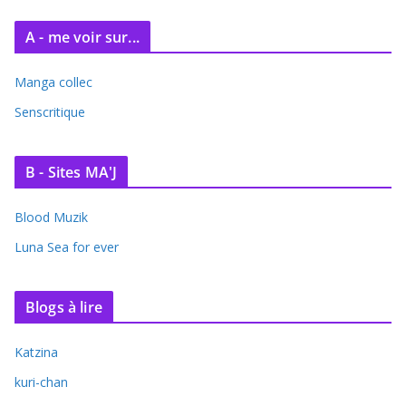
A - me voir sur...
Manga collec
Senscritique
B - Sites MA'J
Blood Muzik
Luna Sea for ever
Blogs à lire
Katzina
kuri-chan