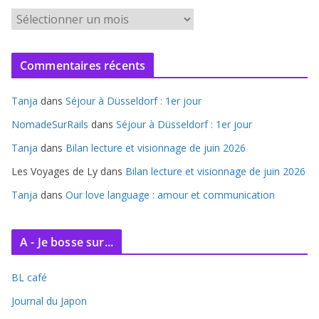
A
r
c
Commentaires récents
h
i
Tanja
dans
Séjour à Düsseldorf : 1er jour
v
e
NomadeSurRails
dans
Séjour à Düsseldorf : 1er jour
s
Tanja
dans
Bilan lecture et visionnage de juin 2026
Les Voyages de Ly
dans
Bilan lecture et visionnage de juin 2026
Tanja
dans
Our love language : amour et communication
A - Je bosse sur...
BL café
Journal du Japon