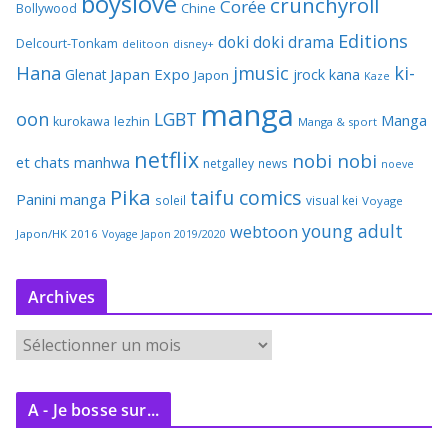
boyslove
crunchyroll
Corée
Bollywood
Chine
Editions
doki doki
drama
Delcourt-Tonkam
delitoon
disney+
Hana
jmusic
ki-
Japan Expo
Glenat
jrock
kana
Japon
Kaze
manga
oon
LGBT
Manga
kurokawa
lezhin
Manga & sport
netflix
nobi nobi
et chats
manhwa
netgalley
news
noeve
Pika
taifu comics
Panini manga
soleil
visual kei
Voyage
young adult
webtoon
Japon/HK 2016
Voyage Japon 2019/2020
Archives
A
r
c
A - Je bosse sur...
h
i