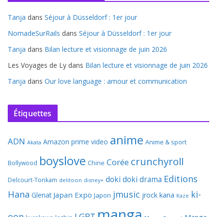
Tanja
dans
Séjour à Düsseldorf : 1er jour
NomadeSurRails
dans
Séjour à Düsseldorf : 1er jour
Tanja
dans
Bilan lecture et visionnage de juin 2026
Les Voyages de Ly
dans
Bilan lecture et visionnage de juin 2026
Tanja
dans
Our love language : amour et communication
Étiquettes
anime
ADN
Amazon prime video
Anime & sport
Akata
boyslove
crunchyroll
Corée
Bollywood
Chine
Editions
doki doki
drama
Delcourt-Tonkam
delitoon
disney+
Hana
jmusic
ki-
Japan Expo
Glenat
jrock
kana
Japon
Kaze
manga
oon
LGBT
Manga