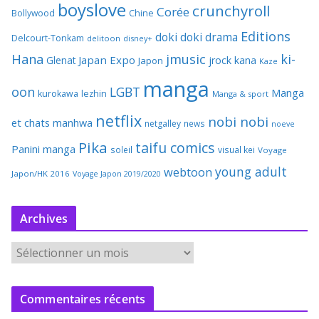
boyslove
crunchyroll
Corée
Bollywood
Chine
Editions
doki doki
drama
Delcourt-Tonkam
delitoon
disney+
Hana
jmusic
ki-
Japan Expo
Glenat
jrock
kana
Japon
Kaze
manga
oon
LGBT
Manga
kurokawa
lezhin
Manga & sport
netflix
nobi nobi
et chats
manhwa
netgalley
news
noeve
Pika
taifu comics
Panini manga
soleil
visual kei
Voyage
young adult
webtoon
Japon/HK 2016
Voyage Japon 2019/2020
Archives
A
r
c
Commentaires récents
h