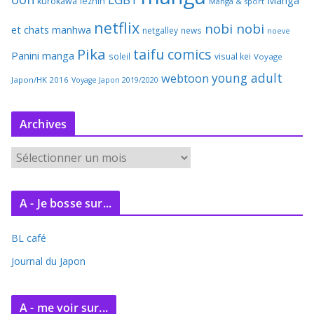
kurokawa
lezhin
Manga & sport
netflix
nobi nobi
et chats
manhwa
netgalley
news
noeve
Pika
taifu comics
Panini manga
soleil
visual kei
Voyage
young adult
webtoon
Japon/HK 2016
Voyage Japon 2019/2020
Archives
A
r
c
A - Je bosse sur...
h
i
BL café
v
e
Journal du Japon
s
A - me voir sur...