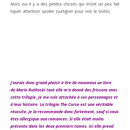
Alors oui il y a des petites choses qui m’ont un peu fait
tiquer attention spoiler (surligner pour voir le texte).
Arin
arrive bien trop facilement à extraire Kestrel de sa prison,
sur le chemin du retour personne ne les suit et personne
ne semble avoir envie de la retrouver alors que c’est une
prisonnière assez importante. C’est vraiment la partie qui
m’a le plus dérangée parce que peut crédible. Après je peu
comprendre cette facilité de scénario pour en arriver à ce
qui était important que Kestrel et Arin apprennent à se
connaître et à s’aimer.
J’aurais donc grand plaisir à lire de nouveaux un livre
de Marie Rutkoski tant elle m’a donné des frissons avec
cette trilogie. Je me suis attachée à ses personnages et
à leur histoire. La trilogie The Curse est une véritable
réussite, je la recommande donc fortement, sauf si vous
êtes allergique aux romances. Si elle était moins
présente dans les deux premiers tomes, ici elle prend