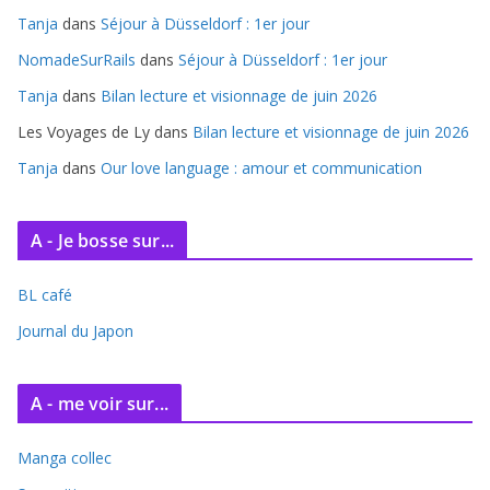
i
Tanja
dans
Séjour à Düsseldorf : 1er jour
v
e
NomadeSurRails
dans
Séjour à Düsseldorf : 1er jour
s
Tanja
dans
Bilan lecture et visionnage de juin 2026
Les Voyages de Ly
dans
Bilan lecture et visionnage de juin 2026
Tanja
dans
Our love language : amour et communication
A - Je bosse sur...
BL café
Journal du Japon
A - me voir sur...
Manga collec