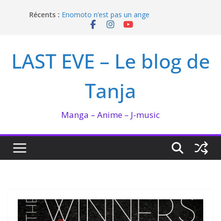
Passer
Récents :
Enomoto n’est pas un ange
au
QUEEN BEE enflamme le Bataclan
contenu
Bilan lecture et visionnage de juillet 2026
Ma collection BANANA FISH
LAST EVE – Le blog de
I’m not in love de Zeniko Sumiya
Tanja
Manga – Anime – J-music