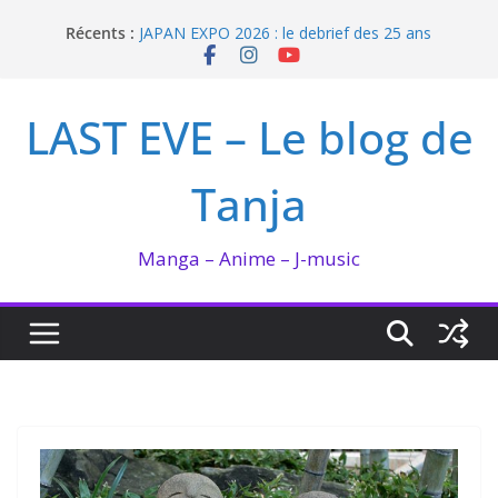
Passer
Enomoto n’est pas un ange
Récents :
au
JAPAN EXPO 2026 : le debrief des 25 ans
contenu
Bilan lecture et visionnage de juillet 2026
Ma collection BANANA FISH
LAST EVE – Le blog de
I’m not in love de Zeniko Sumiya
Tanja
Manga – Anime – J-music