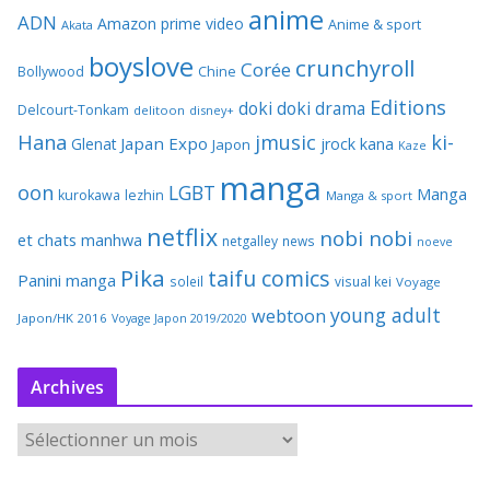
anime
ADN
Amazon prime video
Anime & sport
Akata
boyslove
crunchyroll
Corée
Bollywood
Chine
Editions
doki doki
drama
Delcourt-Tonkam
delitoon
disney+
Hana
jmusic
ki-
Japan Expo
Glenat
jrock
kana
Japon
Kaze
manga
oon
LGBT
Manga
kurokawa
lezhin
Manga & sport
netflix
nobi nobi
et chats
manhwa
netgalley
news
noeve
Pika
taifu comics
Panini manga
soleil
visual kei
Voyage
young adult
webtoon
Japon/HK 2016
Voyage Japon 2019/2020
Archives
A
r