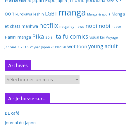
Hana
jmusic
ki-
Japan Expo
Glenat
jrock
kana
Japon
Kaze
manga
oon
LGBT
Manga
kurokawa
lezhin
Manga & sport
netflix
nobi nobi
et chats
manhwa
netgalley
news
noeve
Pika
taifu comics
Panini manga
soleil
visual kei
Voyage
young adult
webtoon
Japon/HK 2016
Voyage Japon 2019/2020
Archives
A
r
c
A - Je bosse sur...
h
i
BL café
v
e
Journal du Japon
s