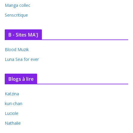
Manga collec
Senscritique
B - Sites MA'J
Blood Muzik
Luna Sea for ever
Blogs à lire
Katzina
kuri-chan
Luciole
Nathalie