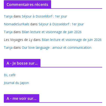
c
Commentaires récents
h
i
Tanja
dans
Séjour à Düsseldorf : 1er jour
v
e
NomadeSurRails
dans
Séjour à Düsseldorf : 1er jour
s
Tanja
dans
Bilan lecture et visionnage de juin 2026
Les Voyages de Ly
dans
Bilan lecture et visionnage de juin 2026
Tanja
dans
Our love language : amour et communication
A - Je bosse sur...
BL café
Journal du Japon
A - me voir sur...