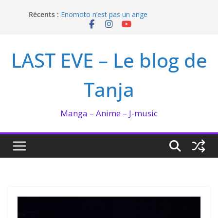
Passer
Récents :
Enomoto n’est pas un ange
au
QUEEN BEE enflamme le Bataclan
contenu
Bilan lecture et visionnage de juillet 2026
Ma collection BANANA FISH
LAST EVE – Le blog de
I’m not in love de Zeniko Sumiya
Tanja
Manga – Anime – J-music