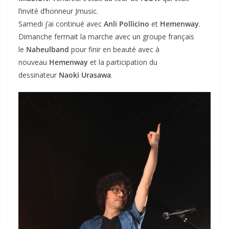
l’invité d’honneur Jmusic.
Samedi j’ai continué avec
Anli Pollicino
et
Hemenway
.
Dimanche fermait la marche avec un groupe français
le
Naheulband
pour finir en beauté avec à
nouveau
Hemenway
et la participation du
dessinateur
Naoki Urasawa
.