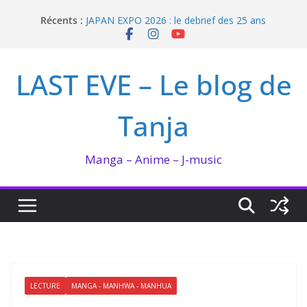
Passer
Récents :
JAPAN EXPO 2026 : le debrief des 25 ans
au
Bilan lecture et visionnage de juillet 2026
contenu
Ma collection BANANA FISH
I’m not in love de Zeniko Sumiya
LAST EVE – Le blog de
Enomoto n’est pas un ange
Tanja
Manga – Anime – J-music
LECTURE
MANGA - MANHWA - MANHUA