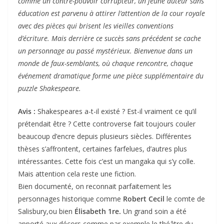
comme un contre-pouvoir corrupteur, un jeune auteur sans
éducation est parvenu à attirer l’attention de la cour royale
avec des pièces qui brisent les vieilles conventions
d’écriture. Mais derrière ce succès sans précédent se cache
un personnage au passé mystérieux. Bienvenue dans un
monde de faux-semblants, où chaque rencontre, chaque
événement dramatique forme une pièce supplémentaire du
puzzle Shakespeare.
Avis :
Shakespeares a-t-il existé ? Est-il vraiment ce qu’il
prétendait être ? Cette controverse fait toujours couler
beaucoup d’encre depuis plusieurs siècles. Différentes
thèses s’affrontent, certaines farfelues, d’autres plus
intéressantes. Cette fois c’est un mangaka qui s’y colle.
Mais attention cela reste une fiction.
Bien documenté, on reconnait parfaitement les
personnages historique comme
Robert Cecil
le comte de
Salisbury,ou bien
Élisabeth 1re.
Un grand soin a été
apporté aux décors comme par exemple le théâtre du