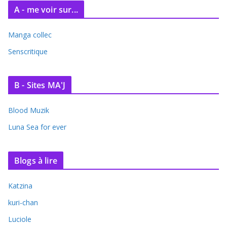
A - me voir sur...
Manga collec
Senscritique
B - Sites MA'J
Blood Muzik
Luna Sea for ever
Blogs à lire
Katzina
kuri-chan
Luciole