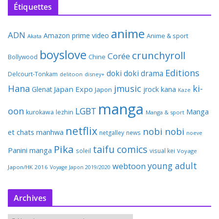
Étiquettes
anime
ADN
Amazon prime video
Anime & sport
Akata
boyslove
crunchyroll
Corée
Bollywood
Chine
Editions
doki doki
drama
Delcourt-Tonkam
delitoon
disney+
Hana
jmusic
ki-
Japan Expo
Glenat
jrock
kana
Japon
Kaze
manga
oon
LGBT
Manga
kurokawa
lezhin
Manga & sport
netflix
nobi nobi
et chats
manhwa
netgalley
news
noeve
Pika
taifu comics
Panini manga
soleil
visual kei
Voyage
young adult
webtoon
Japon/HK 2016
Voyage Japon 2019/2020
Archives