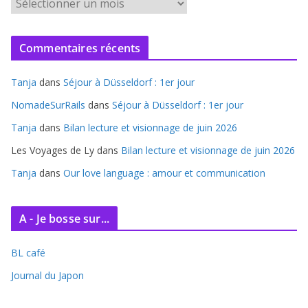
A
r
c
Commentaires récents
h
i
Tanja
dans
Séjour à Düsseldorf : 1er jour
v
e
NomadeSurRails
dans
Séjour à Düsseldorf : 1er jour
s
Tanja
dans
Bilan lecture et visionnage de juin 2026
Les Voyages de Ly
dans
Bilan lecture et visionnage de juin 2026
Tanja
dans
Our love language : amour et communication
A - Je bosse sur...
BL café
Journal du Japon