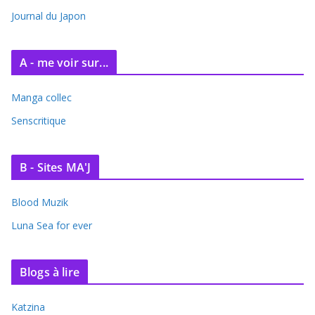
e
Journal du Japon
s
A - me voir sur...
Manga collec
Senscritique
B - Sites MA'J
Blood Muzik
Luna Sea for ever
Blogs à lire
Katzina