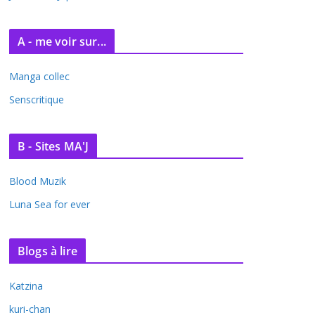
A - me voir sur...
Manga collec
Senscritique
B - Sites MA'J
Blood Muzik
Luna Sea for ever
Blogs à lire
Katzina
kuri-chan