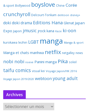
boyslove
Corée
& sport
Bollywood
Chine
crunchyroll
Delcourt-Tonkam
delitoon
disney+
Editions Hana
doki doki
drama
Japan
Glenat
jmusic
ki-oon
Expo
jrock
kana
Japon
Kaze
manga
LGBT
kurokawa
lezhin
Manga & sport
netflix
Manga et chats
manhwa
netgalley
news
Pika
nobi nobi
Panini manga
soleil
noeve
taifu comics
visual kei
Voyage Japon/HK 2016
young adult
webtoon
Voyage Japon 2019/2020
Archives
A