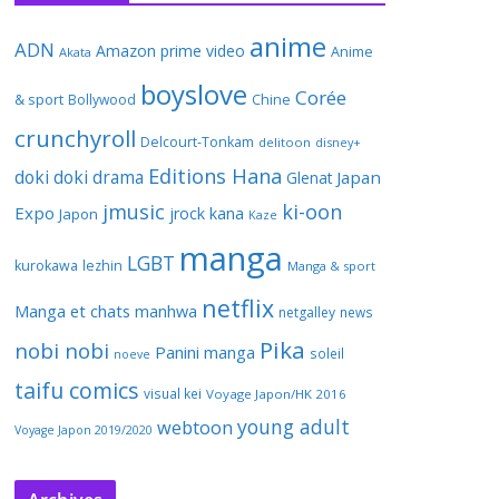
anime
ADN
Amazon prime video
Anime
Akata
boyslove
Corée
& sport
Bollywood
Chine
crunchyroll
Delcourt-Tonkam
delitoon
disney+
Editions Hana
doki doki
drama
Japan
Glenat
jmusic
ki-oon
Expo
jrock
kana
Japon
Kaze
manga
LGBT
kurokawa
lezhin
Manga & sport
netflix
Manga et chats
manhwa
netgalley
news
Pika
nobi nobi
Panini manga
soleil
noeve
taifu comics
visual kei
Voyage Japon/HK 2016
young adult
webtoon
Voyage Japon 2019/2020