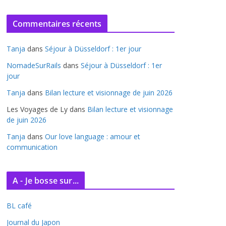
r
c
Commentaires récents
h
i
Tanja
dans
Séjour à Düsseldorf : 1er jour
v
e
NomadeSurRails
dans
Séjour à Düsseldorf : 1er
jour
s
Tanja
dans
Bilan lecture et visionnage de juin 2026
Les Voyages de Ly
dans
Bilan lecture et visionnage
de juin 2026
Tanja
dans
Our love language : amour et
communication
A - Je bosse sur...
BL café
Journal du Japon