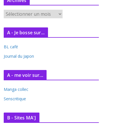
Archives
A
r
c
A - Je bosse sur...
h
i
BL café
v
e
Journal du Japon
s
A - me voir sur...
Manga collec
Senscritique
B - Sites MA'J