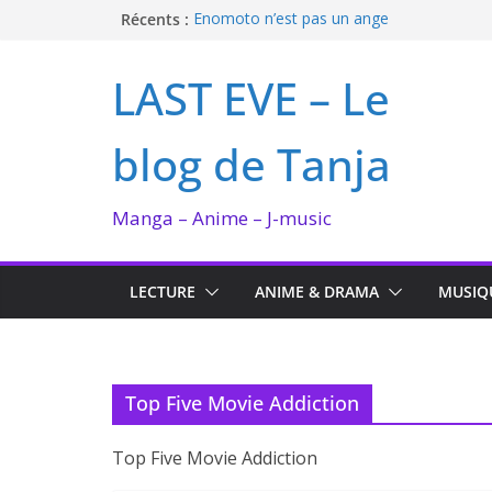
Passer
Récents :
Enomoto n’est pas un ange
QUEEN BEE enflamme le Bataclan
au
Bilan lecture et visionnage de juillet 2026
contenu
LAST EVE – Le
Ma collection BANANA FISH
I’m not in love de Zeniko Sumiya
blog de Tanja
Manga – Anime – J-music
LECTURE
ANIME & DRAMA
MUSIQ
Top Five Movie Addiction
Top Five Movie Addiction