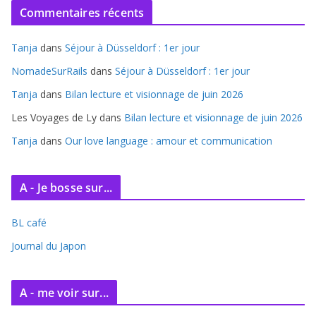
Commentaires récents
h
i
Tanja
dans
Séjour à Düsseldorf : 1er jour
v
e
NomadeSurRails
dans
Séjour à Düsseldorf : 1er jour
s
Tanja
dans
Bilan lecture et visionnage de juin 2026
Les Voyages de Ly
dans
Bilan lecture et visionnage de juin 2026
Tanja
dans
Our love language : amour et communication
A - Je bosse sur...
BL café
Journal du Japon
A - me voir sur...