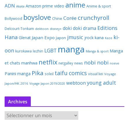
anime
ADN
Amazon prime video
Anime & sport
Akata
boyslove
crunchyroll
Corée
Bollywood
Chine
Editions
doki doki
drama
Delcourt-Tonkam
delitoon
disney+
Hana
jmusic
ki-
Japan Expo
Glenat
jrock
kana
Japon
Kaze
manga
oon
LGBT
Manga
kurokawa
lezhin
Manga & sport
netflix
nobi nobi
et chats
manhwa
netgalley
news
noeve
Pika
taifu comics
Panini manga
soleil
visual kei
Voyage
young adult
webtoon
Japon/HK 2016
Voyage Japon 2019/2020
Archives
A
r
c