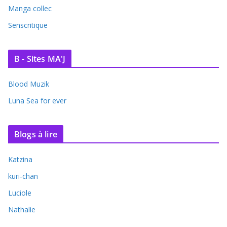
Manga collec
Senscritique
B - Sites MA'J
Blood Muzik
Luna Sea for ever
Blogs à lire
Katzina
kuri-chan
Luciole
Nathalie