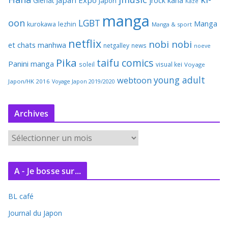
Japan Expo
Glenat
jrock
kana
Japon
Kaze
manga
oon
LGBT
Manga
kurokawa
lezhin
Manga & sport
netflix
nobi nobi
et chats
manhwa
netgalley
news
noeve
Pika
taifu comics
Panini manga
soleil
visual kei
Voyage
young adult
webtoon
Japon/HK 2016
Voyage Japon 2019/2020
Archives
A
r
c
A - Je bosse sur...
h
i
BL café
v
e
Journal du Japon
s