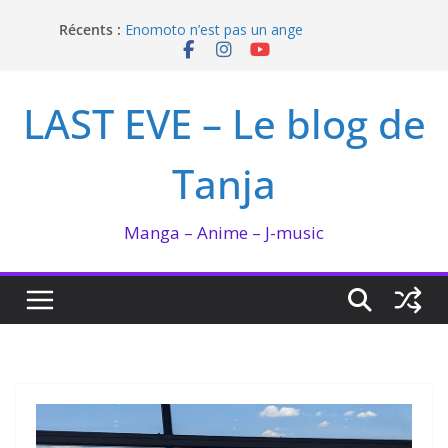
Passer
Récents :
Enomoto n’est pas un ange
au
QUEEN BEE enflamme le Bataclan
contenu
Bilan lecture et visionnage de juillet 2026
Ma collection BANANA FISH
LAST EVE – Le blog de
I’m not in love de Zeniko Sumiya
Tanja
Manga – Anime – J-music