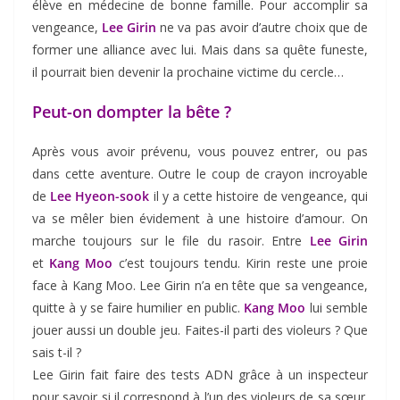
élève en médecine de bonne famille. Pour accomplir sa
vengeance,
Lee Girin
ne va pas avoir d’autre choix que de
former une alliance avec lui. Mais dans sa quête funeste,
il pourrait bien devenir la prochaine victime du cercle…
Peut-on dompter la bête ?
Après vous avoir prévenu, vous pouvez entrer, ou pas
dans cette aventure. Outre le coup de crayon incroyable
de
Lee Hyeon-sook
il y a cette histoire de vengeance, qui
va se mêler bien évidement à une histoire d’amour. On
marche toujours sur le file du rasoir. Entre
Lee Girin
et
Kang Moo
c’est toujours tendu. Kirin reste une proie
face à Kang Moo. Lee Girin n’a en tête que sa vengeance,
quitte à y se faire humilier en public.
Kang Moo
lui semble
jouer aussi un double jeu. Faites-il parti des violeurs ? Que
sais t-il ?
Lee Girin fait faire des tests ADN grâce à un inspecteur
pour savoir si il correspond à l’un des violeurs de sa sœur.