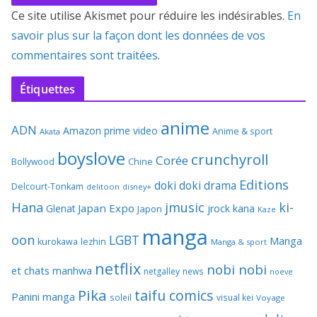
Ce site utilise Akismet pour réduire les indésirables.
En
savoir plus sur la façon dont les données de vos
commentaires sont traitées
.
Étiquettes
anime
ADN
Amazon prime video
Anime & sport
Akata
boyslove
crunchyroll
Corée
Bollywood
Chine
Editions
doki doki
drama
Delcourt-Tonkam
delitoon
disney+
Hana
jmusic
ki-
Japan Expo
Glenat
jrock
kana
Japon
Kaze
manga
oon
LGBT
Manga
kurokawa
lezhin
Manga & sport
netflix
nobi nobi
et chats
manhwa
netgalley
news
noeve
Pika
taifu comics
Panini manga
soleil
visual kei
Voyage