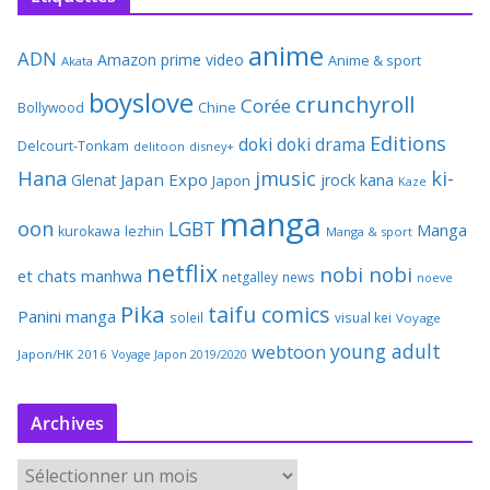
anime
ADN
Amazon prime video
Anime & sport
Akata
boyslove
crunchyroll
Corée
Bollywood
Chine
Editions
doki doki
drama
Delcourt-Tonkam
delitoon
disney+
Hana
jmusic
ki-
Japan Expo
Glenat
jrock
kana
Japon
Kaze
manga
oon
LGBT
Manga
kurokawa
lezhin
Manga & sport
netflix
nobi nobi
et chats
manhwa
netgalley
news
noeve
Pika
taifu comics
Panini manga
soleil
visual kei
Voyage
young adult
webtoon
Japon/HK 2016
Voyage Japon 2019/2020
Archives
A