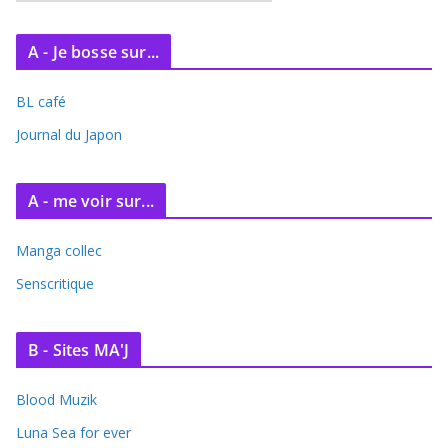
r
c
A - Je bosse sur...
h
i
BL café
v
e
Journal du Japon
s
A - me voir sur...
Manga collec
Senscritique
B - Sites MA'J
Blood Muzik
Luna Sea for ever