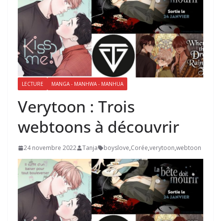
LECTURE
MANGA - MANHWA - MANHUA
Verytoon : Trois
webtoons à découvrir
24 novembre 2022
Tanja
boyslove
,
Corée
,
verytoon
,
webtoon