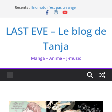
Passer
Récents :
Enomoto n’est pas un ange
au
QUEEN BEE enflamme le Bataclan
contenu
Bilan lecture et visionnage de juillet 2026
Ma collection BANANA FISH
LAST EVE – Le blog de
I’m not in love de Zeniko Sumiya
Tanja
Manga – Anime – J-music