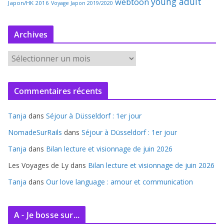
young adult
webtoon
Japon/HK 2016
Voyage Japon 2019/2020
Archives
A
r
c
Commentaires récents
h
i
Tanja
dans
Séjour à Düsseldorf : 1er jour
v
e
NomadeSurRails
dans
Séjour à Düsseldorf : 1er jour
s
Tanja
dans
Bilan lecture et visionnage de juin 2026
Les Voyages de Ly
dans
Bilan lecture et visionnage de juin 2026
Tanja
dans
Our love language : amour et communication
A - Je bosse sur...