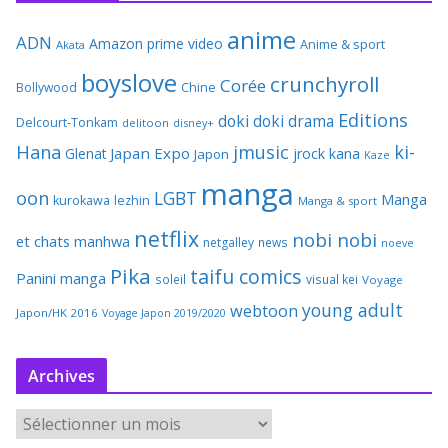
anime
ADN
Amazon prime video
Anime & sport
Akata
boyslove
crunchyroll
Corée
Bollywood
Chine
Editions
doki doki
drama
Delcourt-Tonkam
delitoon
disney+
Hana
jmusic
ki-
Japan Expo
Glenat
jrock
kana
Japon
Kaze
manga
oon
LGBT
Manga
kurokawa
lezhin
Manga & sport
netflix
nobi nobi
et chats
manhwa
netgalley
news
noeve
Pika
taifu comics
Panini manga
soleil
visual kei
Voyage
young adult
webtoon
Japon/HK 2016
Voyage Japon 2019/2020
Archives
A
r