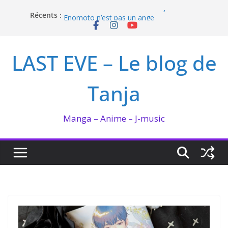
Passer
Récents :
I’m not in love de Zeniko Sumiya
au
Enomoto n’est pas un ange
contenu
QUEEN BEE enflamme le Bataclan
Bilan lecture et visionnage de juillet 2026
LAST EVE – Le blog de
Ma collection BANANA FISH
Tanja
Manga – Anime – J-music