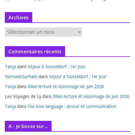
Archives
A
r
c
Commentaires récents
h
i
Tanja
dans
Séjour à Düsseldorf : 1er jour
v
e
NomadeSurRails
dans
Séjour à Düsseldorf : 1er jour
s
Tanja
dans
Bilan lecture et visionnage de juin 2026
Les Voyages de Ly
dans
Bilan lecture et visionnage de juin 2026
Tanja
dans
Our love language : amour et communication
A - Je bosse sur...