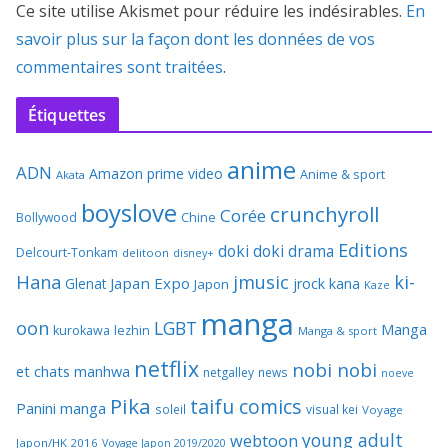
Ce site utilise Akismet pour réduire les indésirables.
En
savoir plus sur la façon dont les données de vos
commentaires sont traitées
.
Étiquettes
anime
ADN
Amazon prime video
Anime & sport
Akata
boyslove
crunchyroll
Corée
Bollywood
Chine
Editions
doki doki
drama
Delcourt-Tonkam
delitoon
disney+
Hana
jmusic
ki-
Japan Expo
Glenat
jrock
kana
Japon
Kaze
manga
oon
LGBT
Manga
kurokawa
lezhin
Manga & sport
netflix
nobi nobi
et chats
manhwa
netgalley
news
noeve
Pika
taifu comics
Panini manga
soleil
visual kei
Voyage
young adult
webtoon
Japon/HK 2016
Voyage Japon 2019/2020