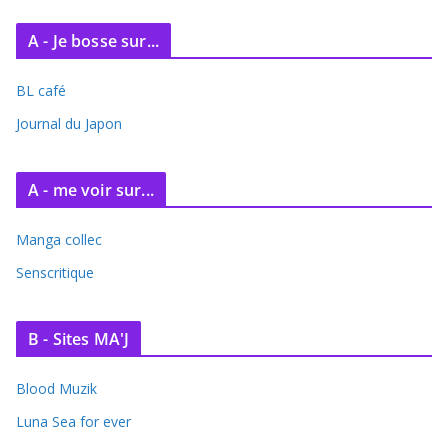
c
A - Je bosse sur...
h
i
BL café
v
e
Journal du Japon
s
A - me voir sur...
Manga collec
Senscritique
B - Sites MA'J
Blood Muzik
Luna Sea for ever