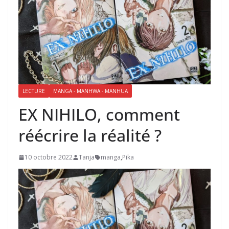
LECTURE
MANGA - MANHWA - MANHUA
EX NIHILO, comment
réécrire la réalité ?
10 octobre 2022
Tanja
manga
,
Pika