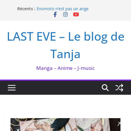
Passer
Récents :
Enomoto n’est pas un ange
au
QUEEN BEE enflamme le Bataclan
contenu
Bilan lecture et visionnage de juillet 2026
Ma collection BANANA FISH
LAST EVE – Le blog de
I’m not in love de Zeniko Sumiya
Tanja
Manga – Anime – J-music