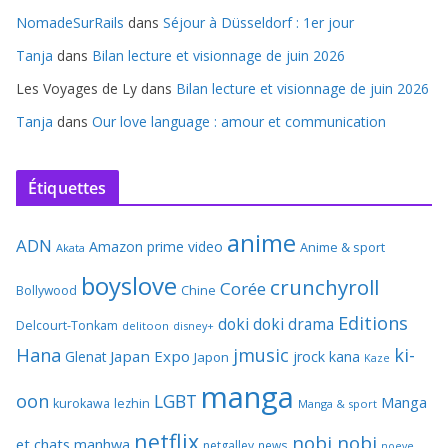
NomadeSurRails
dans
Séjour à Düsseldorf : 1er jour
Tanja
dans
Bilan lecture et visionnage de juin 2026
Les Voyages de Ly
dans
Bilan lecture et visionnage de juin 2026
Tanja
dans
Our love language : amour et communication
Étiquettes
anime
ADN
Amazon prime video
Anime & sport
Akata
boyslove
crunchyroll
Corée
Bollywood
Chine
Editions
doki doki
drama
Delcourt-Tonkam
delitoon
disney+
Hana
jmusic
ki-
Japan Expo
Glenat
jrock
kana
Japon
Kaze
manga
oon
LGBT
Manga
kurokawa
lezhin
Manga & sport
netflix
nobi nobi
et chats
manhwa
netgalley
news
noeve