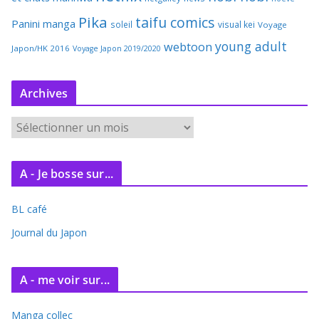
Pika
taifu comics
Panini manga
soleil
visual kei
Voyage
young adult
webtoon
Japon/HK 2016
Voyage Japon 2019/2020
Archives
A
r
c
A - Je bosse sur...
h
i
BL café
v
e
Journal du Japon
s
A - me voir sur...
Manga collec