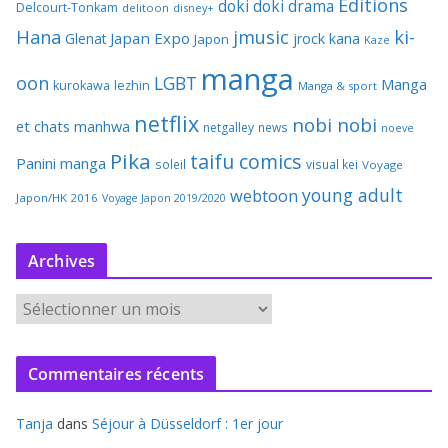
Editions
doki doki
drama
Delcourt-Tonkam
delitoon
disney+
Hana
jmusic
ki-
Japan Expo
Glenat
jrock
kana
Japon
Kaze
manga
oon
LGBT
Manga
kurokawa
lezhin
Manga & sport
netflix
nobi nobi
et chats
manhwa
netgalley
news
noeve
Pika
taifu comics
Panini manga
soleil
visual kei
Voyage
young adult
webtoon
Japon/HK 2016
Voyage Japon 2019/2020
Archives
A
r
c
Commentaires récents
h
i
Tanja
dans
Séjour à Düsseldorf : 1er jour
v