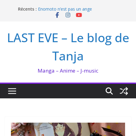
Passer
Récents :
Enomoto n’est pas un ange
au
QUEEN BEE enflamme le Bataclan
contenu
Bilan lecture et visionnage de juillet 2026
Ma collection BANANA FISH
LAST EVE – Le blog de
I’m not in love de Zeniko Sumiya
Tanja
Manga – Anime – J-music