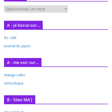
A
r
c
A - Je bosse sur...
h
i
BL café
v
e
Journal du Japon
s
A - me voir sur...
Manga collec
Senscritique
B - Sites MA'J