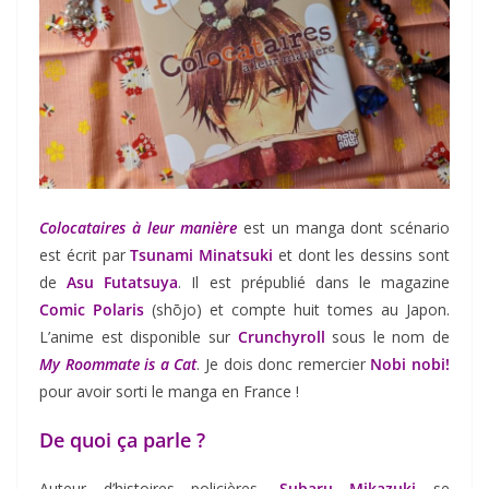
Colocataires à leur manière
est un manga dont scénario
est écrit par
Tsunami Minatsuki
et dont les dessins sont
de
Asu Futatsuya
. Il est prépublié dans le magazine
Comic Polaris
(shōjo) et compte huit tomes au Japon.
L’anime est disponible sur
Crunchyroll
sous le nom de
My Roommate is a Cat
. Je dois donc remercier
Nobi nobi!
pour avoir sorti le manga en France !
De quoi ça parle ?
Auteur d’histoires policières,
Subaru Mikazuki
se