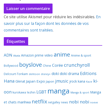
Ce site utilise Akismet pour réduire les indésirables.
En
savoir plus sur la façon dont les données de vos
commentaires sont traitées
.
Étiquettes
anime
ADN
Amazon prime video
Anime & sport
Akata
boyslove
crunchyroll
Corée
Bollywood
Chine
Editions
doki doki
drama
Delcourt-Tonkam
delitoon
disney+
Hana
jmusic
ki-
Japan Expo
Glenat
jrock
kana
Japon
Kaze
manga
oon
LGBT
Manga
kurokawa
lezhin
Manga & sport
netflix
nobi nobi
et chats
manhwa
netgalley
news
noeve