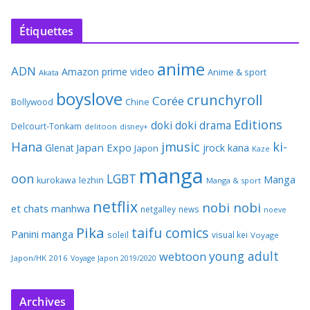
Étiquettes
anime
ADN
Amazon prime video
Anime & sport
Akata
boyslove
crunchyroll
Corée
Bollywood
Chine
Editions
doki doki
drama
Delcourt-Tonkam
delitoon
disney+
Hana
jmusic
ki-
Japan Expo
Glenat
jrock
kana
Japon
Kaze
manga
oon
LGBT
Manga
kurokawa
lezhin
Manga & sport
netflix
nobi nobi
et chats
manhwa
netgalley
news
noeve
Pika
taifu comics
Panini manga
soleil
visual kei
Voyage
young adult
webtoon
Japon/HK 2016
Voyage Japon 2019/2020
Archives