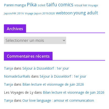
Pika
taifu comics
Panini manga
soleil
visual kei
Voyage
young adult
webtoon
Japon/HK 2016
Voyage Japon 2019/2020
Archives
A
r
c
Commentaires récents
h
i
Tanja
dans
Séjour à Düsseldorf : 1er jour
v
e
NomadeSurRails
dans
Séjour à Düsseldorf : 1er jour
s
Tanja
dans
Bilan lecture et visionnage de juin 2026
Les Voyages de Ly
dans
Bilan lecture et visionnage de juin 2026
Tanja
dans
Our love language : amour et communication