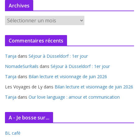
Archives
A
r
c
Commentaires récents
h
i
Tanja
dans
Séjour à Düsseldorf : 1er jour
v
e
NomadeSurRails
dans
Séjour à Düsseldorf : 1er jour
s
Tanja
dans
Bilan lecture et visionnage de juin 2026
Les Voyages de Ly
dans
Bilan lecture et visionnage de juin 2026
Tanja
dans
Our love language : amour et communication
A - Je bosse sur...
BL café