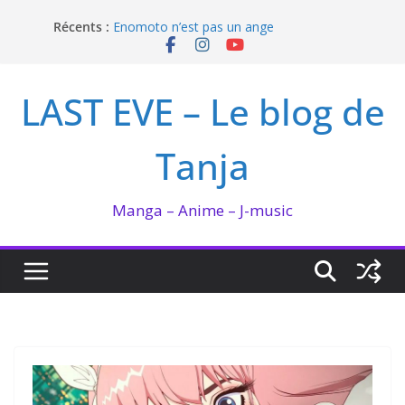
Passer
Récents :
Enomoto n’est pas un ange
au
QUEEN BEE enflamme le Bataclan
contenu
Bilan lecture et visionnage de juillet 2026
Ma collection BANANA FISH
LAST EVE – Le blog de
I’m not in love de Zeniko Sumiya
Tanja
Manga – Anime – J-music