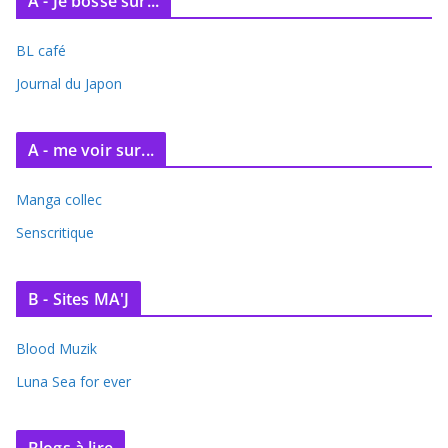
A - Je bosse sur...
h
i
BL café
v
e
Journal du Japon
s
A - me voir sur...
Manga collec
Senscritique
B - Sites MA'J
Blood Muzik
Luna Sea for ever