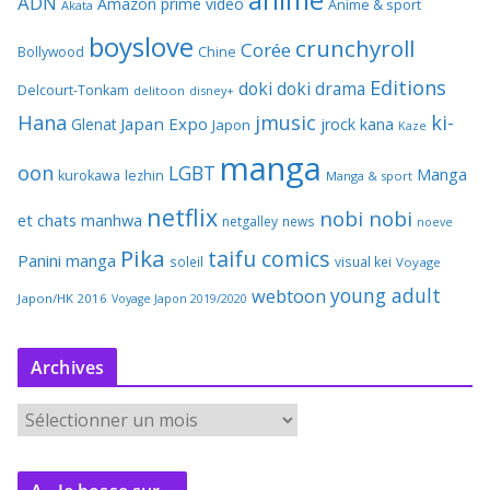
ADN
Amazon prime video
Anime & sport
Akata
boyslove
crunchyroll
Corée
Bollywood
Chine
Editions
doki doki
drama
Delcourt-Tonkam
delitoon
disney+
Hana
jmusic
ki-
Japan Expo
Glenat
jrock
kana
Japon
Kaze
manga
oon
LGBT
Manga
kurokawa
lezhin
Manga & sport
netflix
nobi nobi
et chats
manhwa
netgalley
news
noeve
Pika
taifu comics
Panini manga
soleil
visual kei
Voyage
young adult
webtoon
Japon/HK 2016
Voyage Japon 2019/2020
Archives
A
r
c