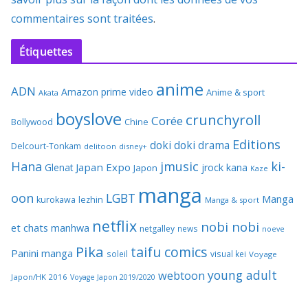
commentaires sont traitées
.
Étiquettes
anime
ADN
Amazon prime video
Anime & sport
Akata
boyslove
crunchyroll
Corée
Bollywood
Chine
Editions
doki doki
drama
Delcourt-Tonkam
delitoon
disney+
Hana
jmusic
ki-
Japan Expo
Glenat
jrock
kana
Japon
Kaze
manga
oon
LGBT
Manga
kurokawa
lezhin
Manga & sport
netflix
nobi nobi
et chats
manhwa
netgalley
news
noeve
Pika
taifu comics
Panini manga
soleil
visual kei
Voyage
young adult
webtoon
Japon/HK 2016
Voyage Japon 2019/2020