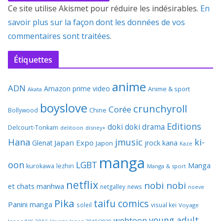
Ce site utilise Akismet pour réduire les indésirables.
En
savoir plus sur la façon dont les données de vos
commentaires sont traitées
.
Étiquettes
anime
ADN
Amazon prime video
Anime & sport
Akata
boyslove
crunchyroll
Corée
Bollywood
Chine
Editions
doki doki
drama
Delcourt-Tonkam
delitoon
disney+
Hana
jmusic
ki-
Japan Expo
Glenat
jrock
kana
Japon
Kaze
manga
oon
LGBT
Manga
kurokawa
lezhin
Manga & sport
netflix
nobi nobi
et chats
manhwa
netgalley
news
noeve
Pika
taifu comics
Panini manga
soleil
visual kei
Voyage
young adult
webtoon