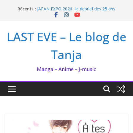
Passer
Récents :
JAPAN EXPO 2026 : le debrief des 25 ans
au
Bilan lecture et visionnage de juillet 2026
contenu
Ma collection BANANA FISH
I’m not in love de Zeniko Sumiya
LAST EVE – Le blog de
Enomoto n’est pas un ange
Tanja
Manga – Anime – J-music