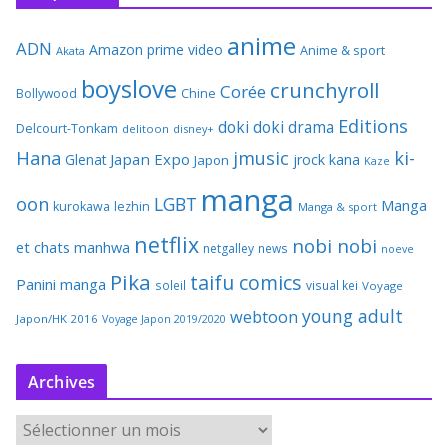
anime
ADN
Amazon prime video
Anime & sport
Akata
boyslove
crunchyroll
Corée
Bollywood
Chine
Editions
doki doki
drama
Delcourt-Tonkam
delitoon
disney+
Hana
jmusic
ki-
Japan Expo
Glenat
jrock
kana
Japon
Kaze
manga
oon
LGBT
Manga
kurokawa
lezhin
Manga & sport
netflix
nobi nobi
et chats
manhwa
netgalley
news
noeve
Pika
taifu comics
Panini manga
soleil
visual kei
Voyage
young adult
webtoon
Japon/HK 2016
Voyage Japon 2019/2020
Archives
A