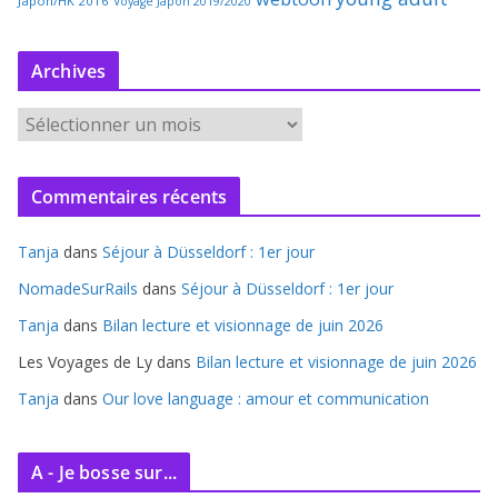
Japon/HK 2016
Voyage Japon 2019/2020
Archives
A
r
c
Commentaires récents
h
i
Tanja
dans
Séjour à Düsseldorf : 1er jour
v
e
NomadeSurRails
dans
Séjour à Düsseldorf : 1er jour
s
Tanja
dans
Bilan lecture et visionnage de juin 2026
Les Voyages de Ly
dans
Bilan lecture et visionnage de juin 2026
Tanja
dans
Our love language : amour et communication
A - Je bosse sur...