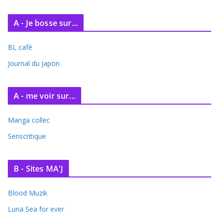
r
c
A - Je bosse sur...
h
i
BL café
v
e
Journal du Japon
s
A - me voir sur...
Manga collec
Senscritique
B - Sites MA'J
Blood Muzik
Luna Sea for ever