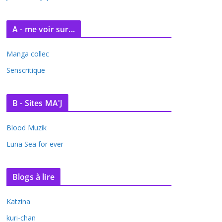
A - me voir sur...
Manga collec
Senscritique
B - Sites MA'J
Blood Muzik
Luna Sea for ever
Blogs à lire
Katzina
kuri-chan