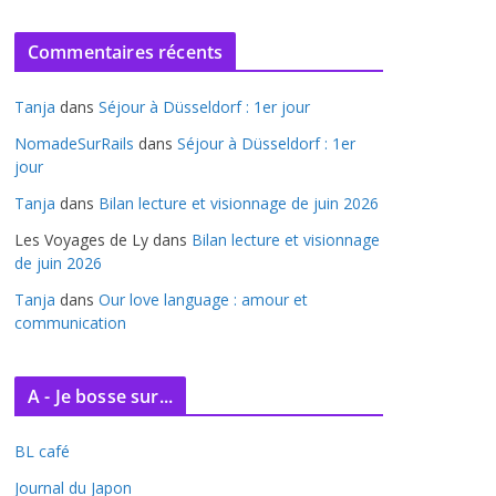
r
c
Commentaires récents
h
i
Tanja
dans
Séjour à Düsseldorf : 1er jour
v
e
NomadeSurRails
dans
Séjour à Düsseldorf : 1er
jour
s
Tanja
dans
Bilan lecture et visionnage de juin 2026
Les Voyages de Ly
dans
Bilan lecture et visionnage
de juin 2026
Tanja
dans
Our love language : amour et
communication
A - Je bosse sur...
BL café
Journal du Japon