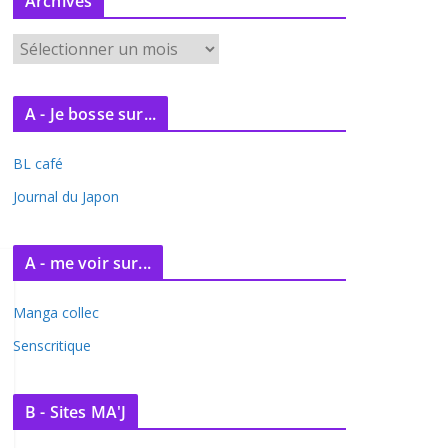
Archives
A
r
c
A - Je bosse sur...
h
i
BL café
v
e
Journal du Japon
s
A - me voir sur...
Manga collec
Senscritique
B - Sites MA'J