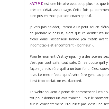
ANTI P.T
.
est une histoire beaucoup plus hot que tou
présent c’était assez sage. Cette fois ça comme
bien pris en main par son coach sportif.
Je vais pas balader, Param a un petit soucis d’ére
de prendre le dessus, alors que ce dernier n’a r
frôler dans l’ascenseur bondé (ça c’était avant
indomptable et encombrant « bonheur ».
Pour le moment c’est sympa, il y a des scènes sex
c’est pas tout safe, tout safe. On se doute qu’il
façon. Je suis sûre qu’il a un bon fond. C’est sou
love. Le mec infecte qui s’avère être gentil au po
Il est trop parfait on est d’accord.
Le webtoon vient à peine de commencer il n’a pour
tôt pour donner un avis tranché. Pour le moment j
sur le consentement. N’oubliez pas c’est une fic