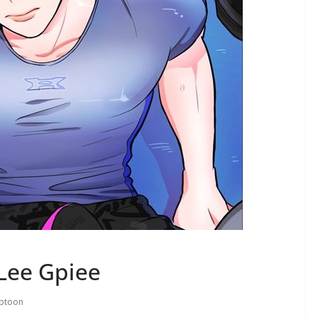
 Lee Gpiee
btoon