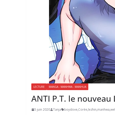
LECTURE
MANGA - MANHWA - MANHUA
ANTI P.T. le nouveau
5 juin 2020
Tanja
boyslove
,
Corée
,
lezhin
,
manhwa
,
we