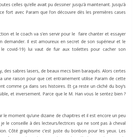
tes celles qu’elle avait pu dessiner jusqu’à maintenant. Jusqu’à
nce fort avec Param que l’on découvre dès les premières cases
ction et le coach va s’en servir pour le faire chanter et essayer
ien demander. Il est amoureux en secret de son supérieur et le
 le covid-19) lui vaut de fuir aux toilettes pour cacher son
y, des sabres lasers, de beaux mecs bien baraqués. Alors certes
 y a une raison pour que cet entrainement utilise Param de cette
vent comme ça dans ses histoires. Et ça reste un cliché du boy’s
ssible, et inversement. Parce que le M. Han vous le sentez bien ?
 le moment qu’une dizaine de chapitres et il est encore un peu
e le conseille à des lecteurs/lectrices qui ne sont pas à cheval
tion. Côté graphisme c’est juste du bonbon pour les yeux. Les