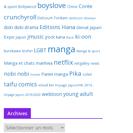
boyslove
Corée
& sport
Bollywood
Chine
crunchyroll
Delcourt-Tonkam
delitoon
disney+
Editions Hana
doki doki
drama
Japan
Glenat
jmusic
ki-oon
Expo
jrock
kana
Japon
Kaze
manga
LGBT
kurokawa
lezhin
Manga & sport
netflix
Manga et chats
manhwa
netgalley
news
Pika
nobi nobi
Panini manga
soleil
noeve
taifu comics
visual kei
Voyage Japon/HK 2016
young adult
webtoon
Voyage Japon 2019/2020
Archives
A