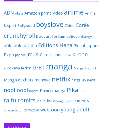
anime
ADN
Amazon prime video
Anime
Akata
boyslove
Corée
& sport
Bollywood
Chine
crunchyroll
Delcourt-Tonkam
delitoon
disney+
Editions Hana
doki doki
drama
Japan
Glenat
jmusic
ki-oon
Expo
jrock
kana
Japon
Kaze
manga
LGBT
kurokawa
lezhin
Manga & sport
netflix
Manga et chats
manhwa
netgalley
news
Pika
nobi nobi
Panini manga
soleil
noeve
taifu comics
visual kei
Voyage Japon/HK 2016
young adult
webtoon
Voyage Japon 2019/2020