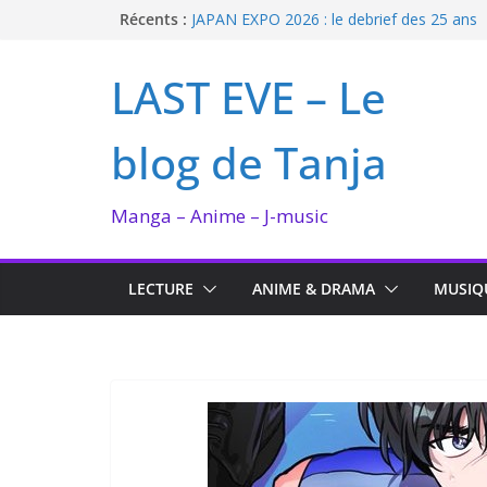
Passer
Récents :
JAPAN EXPO 2026 : le debrief des 25 ans
Bilan lecture et visionnage de juillet 2026
au
Ma collection BANANA FISH
contenu
LAST EVE – Le
I’m not in love de Zeniko Sumiya
Enomoto n’est pas un ange
blog de Tanja
Manga – Anime – J-music
LECTURE
ANIME & DRAMA
MUSIQ