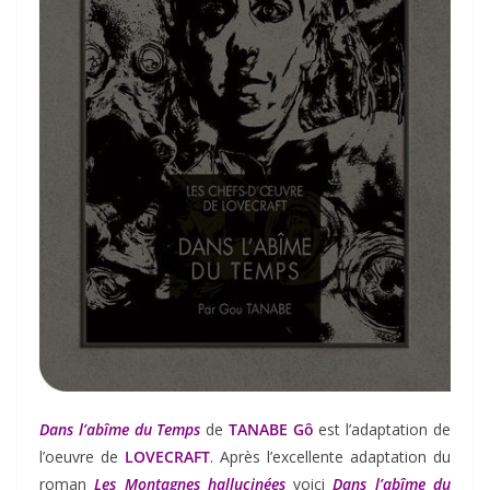
Dans l’abîme du Temps
de
TANABE Gô
est l’adaptation de
l’oeuvre de
LOVECRAFT
. Après l’excellente adaptation du
roman
Les
Montagnes hallucinées
voici
Dans l’abîme du