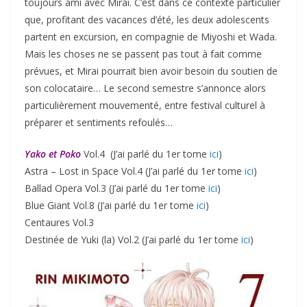
toujours ami avec Mirai. C’est dans ce contexte particulier
que, profitant des vacances d’été, les deux adolescents
partent en excursion, en compagnie de Miyoshi et Wada.
Mais les choses ne se passent pas tout à fait comme
prévues, et Mirai pourrait bien avoir besoin du soutien de
son colocataire… Le second semestre s’annonce alors
particulièrement mouvementé, entre festival culturel à
préparer et sentiments refoulés…
Yako et Poko
Vol.4 (J’ai parlé du 1er tome
ici
)
Astra – Lost in Space Vol.4 (J’ai parlé du 1er tome
ici
)
Ballad Opera Vol.3 (J’ai parlé du 1er tome
ici
)
Blue Giant Vol.8 (J’ai parlé du 1er tome
ici
)
Centaures Vol.3
Destinée de Yuki (la) Vol.2 (J’ai parlé du 1er tome
ici
)