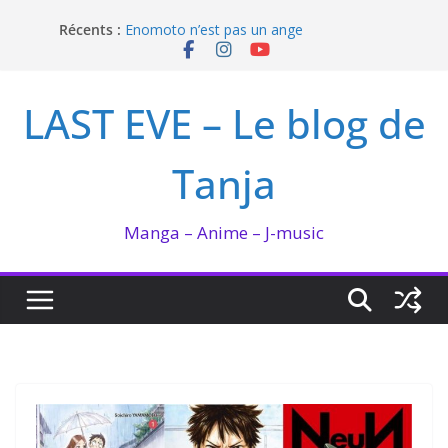
Passer
I’m not in love de Zeniko Sumiya
Récents :
au
Enomoto n’est pas un ange
QUEEN BEE enflamme le Bataclan
contenu
Bilan lecture et visionnage de juillet 2026
LAST EVE – Le blog de
Ma collection BANANA FISH
Tanja
Manga – Anime – J-music