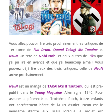
Vous allez pouvoir lire très prochainement les critiques de
1er tome de
Full Drum
,
Quand Takagi Me Taquine
et
NeuN
. Un titre de
Nobi Nobi
et deux autres de
Pik
a que
j’ai pu lire en avance et que j’ai beaucoup aimé ! Vous
pouvez déjà lire deux des trois critiques, celle de
NeuN
arrive prochainement.
NeuN
est un manga de
TAKAHASHI Tsutomu
qui est pré-
publié dans le
Young Magazine
. Allemagne, 1940. Pour
assurer la pérennité du Troisième Reich, treize enfants
ont secrètement hérité de l’ADN d’Hitler. Neun est le
neuvième d’entre eux. Mais lorsque le projet est