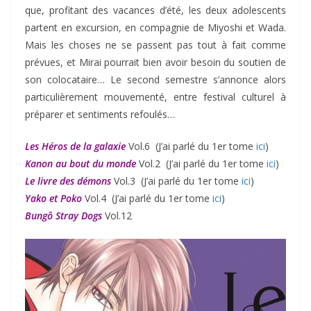
que, profitant des vacances d’été, les deux adolescents
partent en excursion, en compagnie de Miyoshi et Wada.
Mais les choses ne se passent pas tout à fait comme
prévues, et Mirai pourrait bien avoir besoin du soutien de
son colocataire… Le second semestre s’annonce alors
particulièrement mouvementé, entre festival culturel à
préparer et sentiments refoulés…
Les Héros de la galaxie
Vol.6 (J’ai parlé du 1er tome
ici
)
Kanon au bout du monde
Vol.2 (J’ai parlé du 1er tome
ici
)
Le livre des démons
Vol.3 (J’ai parlé du 1er tome
ici
)
Yako et Poko
Vol.4 (J’ai parlé du 1er tome
ici
)
Bungô Stray Dogs
Vol.12