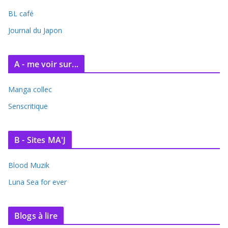
i
BL café
v
e
Journal du Japon
s
A - me voir sur...
Manga collec
Senscritique
B - Sites MA'J
Blood Muzik
Luna Sea for ever
Blogs à lire