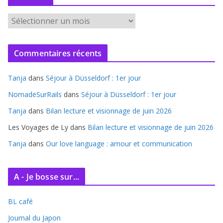
A
r
c
Commentaires récents
h
i
Tanja
dans
Séjour à Düsseldorf : 1er jour
v
e
NomadeSurRails
dans
Séjour à Düsseldorf : 1er jour
s
Tanja
dans
Bilan lecture et visionnage de juin 2026
Les Voyages de Ly
dans
Bilan lecture et visionnage de juin 2026
Tanja
dans
Our love language : amour et communication
A - Je bosse sur...
BL café
Journal du Japon