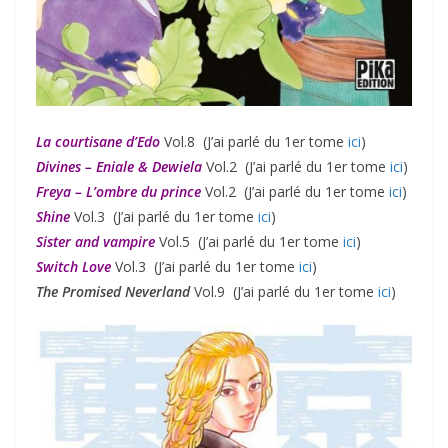
La courtisane d’Edo
Vol.8 (J’ai parlé du 1er tome
ici
)
Divines – Eniale & Dewiela
Vol.2 (J’ai parlé du 1er tome
ici
)
Freya – L’ombre du prince
Vol.2 (J’ai parlé du 1er tome
ici
)
Shine
Vol.3 (J’ai parlé du 1er tome
ici
)
Sister and vampire
Vol.5 (J’ai parlé du 1er tome
ici
)
Switch Love
Vol.3 (J’ai parlé du 1er tome
ici
)
The Promised Neverland
Vol.9 (J’ai parlé du 1er tome
ici
)