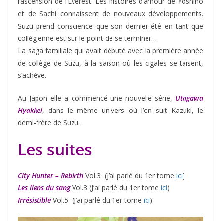
l’ascension de l’Everest. Les histoires d’amour de Yoshino
et de Sachi connaissent de nouveaux développements.
Suzu prend conscience que son dernier été en tant que
collégienne est sur le point de se terminer…
La saga familiale qui avait débuté avec la première année
de collège de Suzu, à la saison où les cigales se taisent,
s’achève.
Au Japon elle a commencé une nouvelle série,
Utagawa
Hyakkei
, dans le même univers où l’on suit Kazuki, le
demi-frère de Suzu.
Les suites
City Hunter – Rebirth
Vol.3 (J’ai parlé du 1er tome
ici
)
Les liens du sang
Vol.3 (J’ai parlé du 1er tome
ici
)
Irrésistible
Vol.5 (J’ai parlé du 1er tome
ici
)