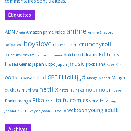
commentaires sont traitées
.
Étiquettes
anime
ADN
Amazon prime video
Anime & sport
Akata
boyslove
crunchyroll
Corée
Bollywood
Chine
Editions
doki doki
drama
Delcourt-Tonkam
delitoon
disney+
Hana
jmusic
ki-
Japan Expo
Glenat
jrock
kana
Japon
Kaze
manga
oon
LGBT
Manga
kurokawa
lezhin
Manga & sport
netflix
nobi nobi
et chats
manhwa
netgalley
news
noeve
Pika
taifu comics
Panini manga
soleil
visual kei
Voyage
young adult
webtoon
Japon/HK 2016
Voyage Japon 2019/2020
Archives