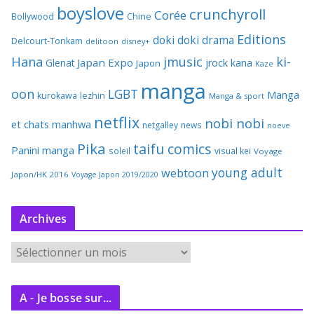
boyslove
crunchyroll
Corée
Bollywood
Chine
Editions
doki doki
drama
Delcourt-Tonkam
delitoon
disney+
Hana
jmusic
ki-
Japan Expo
Glenat
jrock
kana
Japon
Kaze
manga
oon
LGBT
Manga
kurokawa
lezhin
Manga & sport
netflix
nobi nobi
et chats
manhwa
netgalley
news
noeve
Pika
taifu comics
Panini manga
soleil
visual kei
Voyage
young adult
webtoon
Japon/HK 2016
Voyage Japon 2019/2020
Archives
A
r
c
A - Je bosse sur...
h