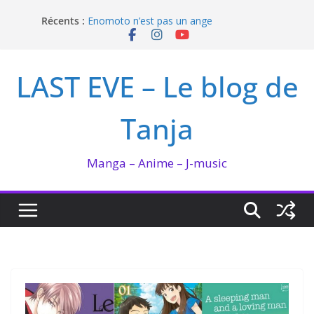
Passer
I’m not in love de Zeniko Sumiya
Récents :
au
Enomoto n’est pas un ange
QUEEN BEE enflamme le Bataclan
contenu
Bilan lecture et visionnage de juillet 2026
Ma collection BANANA FISH
LAST EVE – Le blog de
Tanja
Manga – Anime – J-music