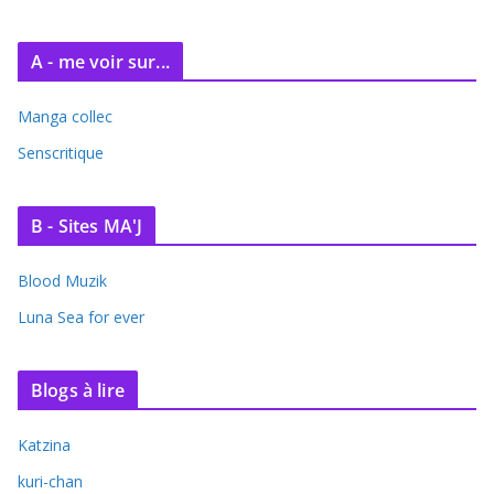
A - me voir sur...
Manga collec
Senscritique
B - Sites MA'J
Blood Muzik
Luna Sea for ever
Blogs à lire
Katzina
kuri-chan