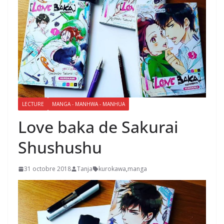
LECTURE
MANGA - MANHWA - MANHUA
Love baka de Sakurai
Shushushu
31 octobre 2018
Tanja
kurokawa
,
manga