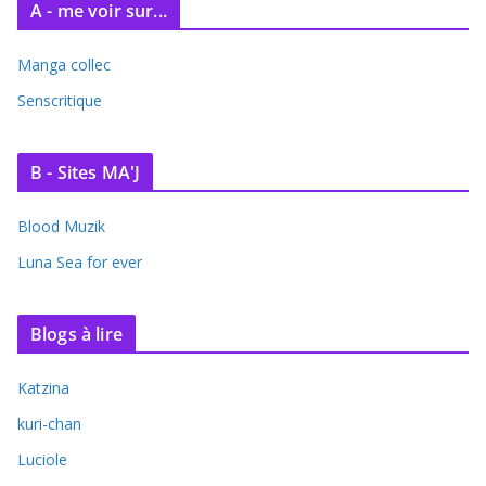
A - me voir sur...
Manga collec
Senscritique
B - Sites MA'J
Blood Muzik
Luna Sea for ever
Blogs à lire
Katzina
kuri-chan
Luciole