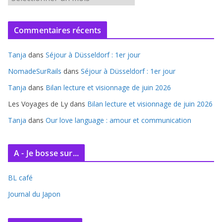
r
c
Commentaires récents
h
i
Tanja
dans
Séjour à Düsseldorf : 1er jour
v
e
NomadeSurRails
dans
Séjour à Düsseldorf : 1er jour
s
Tanja
dans
Bilan lecture et visionnage de juin 2026
Les Voyages de Ly
dans
Bilan lecture et visionnage de juin 2026
Tanja
dans
Our love language : amour et communication
A - Je bosse sur...
BL café
Journal du Japon