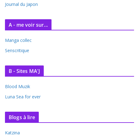
e
Journal du Japon
s
A - me voir sur...
Manga collec
Senscritique
B - Sites MA'J
Blood Muzik
Luna Sea for ever
Blogs à lire
Katzina