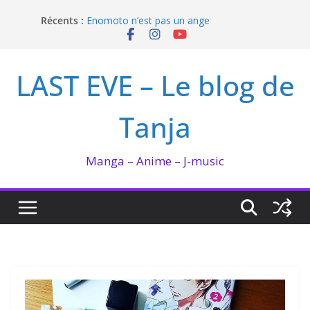
Passer
Récents :
Enomoto n’est pas un ange
au
QUEEN BEE enflamme le Bataclan
contenu
Bilan lecture et visionnage de juillet 2026
Ma collection BANANA FISH
LAST EVE – Le blog de
I’m not in love de Zeniko Sumiya
Tanja
Manga – Anime – J-music