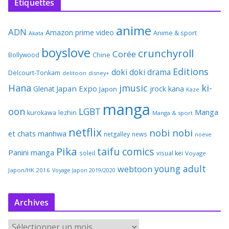
Étiquettes
anime
ADN
Amazon prime video
Anime & sport
Akata
boyslove
crunchyroll
Corée
Bollywood
Chine
Editions
doki doki
drama
Delcourt-Tonkam
delitoon
disney+
Hana
jmusic
ki-
Japan Expo
Glenat
jrock
kana
Japon
Kaze
manga
oon
LGBT
Manga
kurokawa
lezhin
Manga & sport
netflix
nobi nobi
et chats
manhwa
netgalley
news
noeve
Pika
taifu comics
Panini manga
soleil
visual kei
Voyage
young adult
webtoon
Japon/HK 2016
Voyage Japon 2019/2020
Archives
A