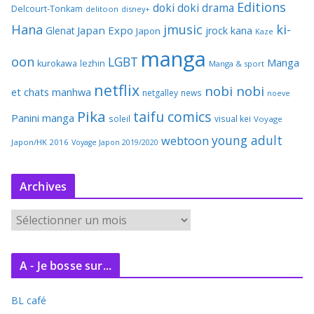
Editions
doki doki
drama
Delcourt-Tonkam
delitoon
disney+
Hana
jmusic
ki-
Japan Expo
Glenat
jrock
kana
Japon
Kaze
manga
oon
LGBT
Manga
kurokawa
lezhin
Manga & sport
netflix
nobi nobi
et chats
manhwa
netgalley
news
noeve
Pika
taifu comics
Panini manga
soleil
visual kei
Voyage
young adult
webtoon
Japon/HK 2016
Voyage Japon 2019/2020
Archives
A
r
c
A - Je bosse sur...
h
i
BL café
v